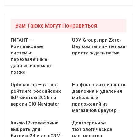
Вам Также Могут Понравиться
ГИГАНТ —
UDV Group: при Zero-
Комплексные
Day компаниям нельзя
системы:
просто ждать патча
перехваченные
данные взломают
позже
Optimacros — в топе
На фоне санкционного
рейтинга российских
давления и удаления
IBP-систем 2026 по
мобильных
версии CIO Navigator
приложений из
магазинов браузер…
Какую IP-телефонию
Долгосрочное
выбрать для
технологическое
Битрикс24 и amoCRM:
партнерство