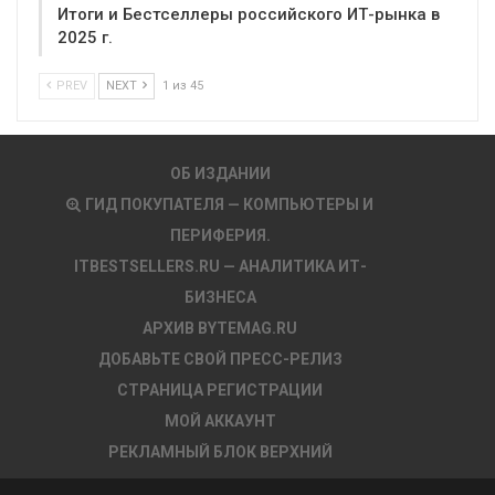
Итоги и Бестселлеры российского ИТ-рынка в
2025 г.
PREV
NEXT
1 из 45
ОБ ИЗДАНИИ
ГИД ПОКУПАТЕЛЯ — КОМПЬЮТЕРЫ И
ПЕРИФЕРИЯ.
ITBESTSELLERS.RU — АНАЛИТИКА ИТ-
БИЗНЕСА
АРХИВ BYTEMAG.RU
ДОБАВЬТЕ СВОЙ ПРЕСС-РЕЛИЗ
СТРАНИЦА РЕГИСТРАЦИИ
МОЙ АККАУНТ
РЕКЛАМНЫЙ БЛОК ВЕРХНИЙ