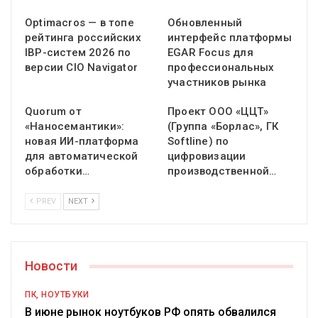
Optimacros — в топе
Обновленный
рейтинга российских
интерфейс платформы
IBP-систем 2026 по
EGAR Focus для
версии CIO Navigator
профессиональных
участников рынка
Quorum от
Проект ООО «ЦЦТ»
«Наносемантики»:
(Группа «Борлас», ГК
новая ИИ-платформа
Softline) по
для автоматической
цифровизации
обработки…
производственной…
PREV
NEXT
Новости
ПК, НОУТБУКИ
В июне рынок ноутбуков РФ опять обвалился