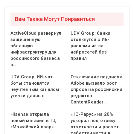
Вам Также Могут Понравиться
ActiveCloud развернул
UDV Group: банки
защищённую
столкнутся с ИБ-
облачную
рисками из-за
инфраструктуру для
нейросетей без
российского бизнеса
правил
в…
UDV Group: ИИ-чат-
Отключение подписок
боты становятся
Adobe вызвало рост
неучтенным каналом
спроса на российский
утечки данных
редактор
ContentReader…
Hisense открыла
«1С-Рарус» на 20%
новый магазин в ТЦ
ускорил подготовку
«Можайский двор»
отчетности и расчет
себестоимости в