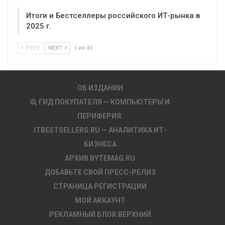
Итоги и Бестселлеры российского ИТ-рынка в
2025 г.
PREV
NEXT
1 из 45
ОБ ИЗДАНИИ
ГИД ПОКУПАТЕЛЯ — КОМПЬЮТЕРЫ И
ПЕРИФЕРИЯ.
ITBESTSELLERS.RU — АНАЛИТИКА ИТ-
БИЗНЕСА
АРХИВ BYTEMAG.RU
ДОБАВЬТЕ СВОЙ ПРЕСС-РЕЛИЗ
СТРАНИЦА РЕГИСТРАЦИИ
МОЙ АККАУНТ
РЕКЛАМНЫЙ БЛОК ВЕРХНИЙ