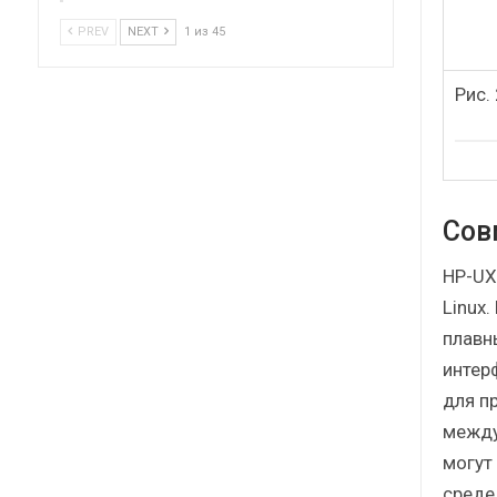
PREV
NEXT
1 из 45
Рис.
Сов
HP-UX
Linux
плавн
интерф
для п
между
могут
среде 