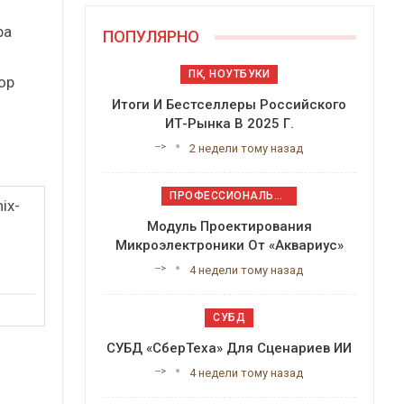
ра
ПОПУЛЯРНО
ПК, НОУТБУКИ
ор
Итоги И Бестселлеры Российского
ИТ-Рынка В 2025 Г.
-->
2 недели тому назад
ПРОФЕССИОНАЛЬНОЕ ПРИКЛАДНОЕ ПО
ix-
Модуль Проектирования
Микроэлектроники От «Аквариус»
-->
4 недели тому назад
СУБД
СУБД «СберТеха» Для Сценариев ИИ
-->
4 недели тому назад