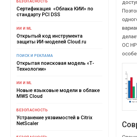
досту
БЕЗОПАСНОСТЬ
Сертификация «Облака КИИ» по
Поэто
стандарту PCI DSS
одног
вариа
ИИ И ML
Открытый код инструмента
делае
защиты ИИ-моделей Cloud.ru
ОС HP
особе
ПОИСК И РЕКЛАМА
Открытая поисковая модель «Т-
Технологии»
ИИ И ML
Новые языковые модели в облаке
MWS Cloud
БЕЗОПАСНОСТЬ
Устранение уязвимостей в Citrix
Сов
NetScaler
Специ