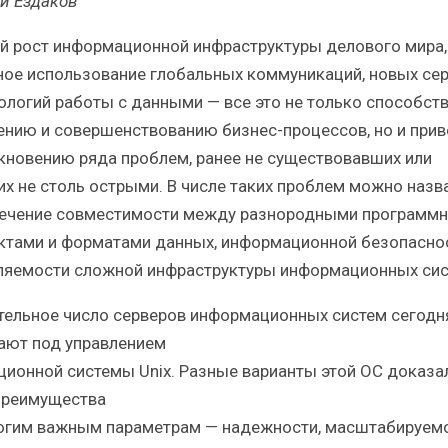
й Ездаков
Итоги и Бестселлеры
Отрасль ИБП в депр
сийского ИТ-рынка в 2025 г.
Анализ российского р
й рост информационной инфраструктуры делового мира,
ное использование глобальных коммуникаций, новых се
нологий работы с данными — все это не только способст
ению и совершенствованию бизнес-процессов, но и прив
кновению ряда проблем, ранее не существовавших или
ИБП
ИБП
х не столь острыми. В числе таких проблем можно назв
ечение совместимости между разнородными программ
Отрасль ИБП в депрессии?
Самый успешный с
Часть II.
рынка ИБП
ктами и форматами данных, информационной безопаснос
ляемости сложной инфраструктуры информационных сис
тельное число серверов информационных систем сегодн
ают под управлением
ционной системы Unix. Разные варианты этой ОС доказа
преимущества
огим важным параметрам — надежности, масштабируемо