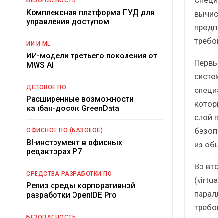
БЕЗОПАСНОСТЬ
Комплексная платформа ПУД для
вычис
управления доступом
предп
требо
ИИ И ML
ИИ-модели третьего поколения от
Первы
MWS AI
систе
ДЕЛОВОЕ ПО
специ
Расширенные возможности
котор
канбан-досок GreenData
слой 
безоп
ОФИСНОЕ ПО (БАЗОВОЕ)
BI-инструмент в офисных
из об
редакторах Р7
Во вт
СРЕДСТВА РАЗРАБОТКИ ПО
(virtu
Релиз среды корпоративной
парал
разработки OpenIDE Pro
требо
БЕЗОПАСНОСТЬ