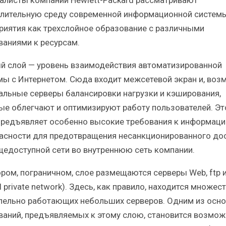
лительную среду современной информационной систем
риятия как трехслойное образование с различными
ваниями к ресурсам.
й слой — уровень взаимодействия автоматизированной
мы с Интернетом. Сюда входит межсетевой экран и, воз
альные серверы балансировки нагрузки и кэширования,
ые облегчают и оптимизируют работу пользователей. Эт
предъявляет особенно высокие требования к информац
асности для предотвращения несанкционированного до
щедоступной сети во внутреннюю сеть компании.
ором, пограничном, слое размещаются серверы Web, ftp 
al private network). Здесь, как правило, находится множес
лельно работающих небольших серверов. Одним из осн
ваний, предъявляемых к этому слою, становится возмож