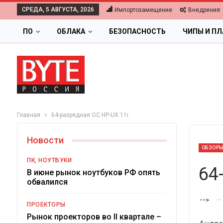
СРЕДА, 5 АВГУСТА, 2026
Импортозамещение
Внедрения
ПО
ОБЛАКА
БЕЗОПАСНОСТЬ
ЧИПЫ И П
Главная
64-разрядная ОС HP-UX 11i
Новости
ОБЗОР
ПК, НОУТБУКИ
64
В июне рынок ноутбуков РФ опять
обвалился
ОБЛАКА
-->
ПРОЕКТОРЫ
Цифровая экономика 2026.
Рынок проекторов во II квартале –