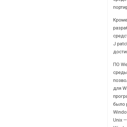
порти
Кроме
разра
средст
J pat
дости
ПО We
среды
позво
для W
прогр
было 
Windo
Unix 