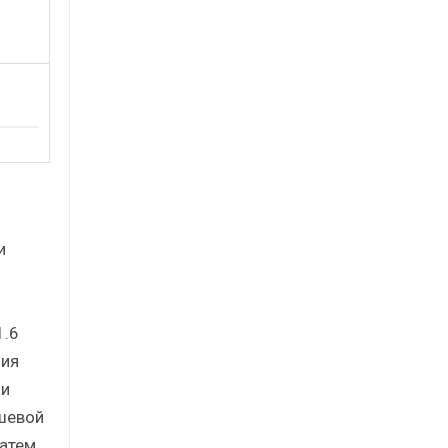
и
1.6
ния
ли
шевой
затем