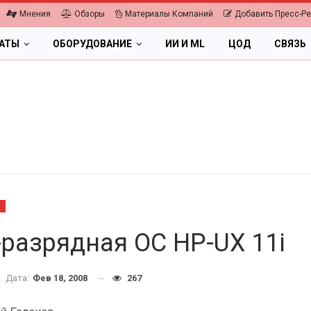
Мнения
Обзоры
Материалы Компаний
Добавить Пресс-Р
ЛАТЫ
ОБОРУДОВАНИЕ
ИИ И ML
ЦОД
СВЯЗЬ
Ы
-разрядная ОС HP-UX 11i
Дата:
Фев 18, 2008
267
ПК, НОУТБУКИ
ИБП