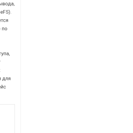
ывода,
eFS).
ется
 по
упа,
т
х
и для
ейс