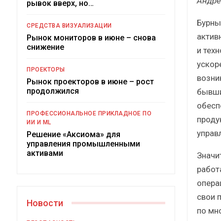
Андре
рывок вверх, но…
Краткий статистический
сборник от…
рос
Бурны
СРЕДСТВА ВИЗУАЛИЗАЦИИ
актив
Рынок мониторов в июне – снова
снижение
и тех
ускор
ПРОЕКТОРЫ
возни
Рынок проекторов в июне – рост
ИБП
продолжился
бывши
обесп
Подкосят ли глобальные угрозы
ПРОФЕССИОНАЛЬНОЕ ПРИКЛАДНОЕ ПО
российский рынок ИБП?
проду
ИИ И ML
управ
Решение «Аксиома» для
управления промышленными
активами
Значи
работ
опера
свои 
Новости
по мн