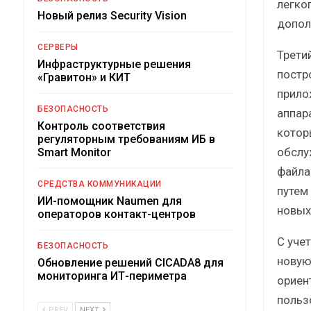
легко
Новый релиз Security Vision
допол
СЕРВЕРЫ
Трети
Инфраструктурные решения
постр
«Гравитон» и КИТ
прило
БЕЗОПАСНОСТЬ
аппар
Контроль соответствия
котор
регуляторным требованиям ИБ в
обслу
Smart Monitor
файла
СРЕДСТВА КОММУНИКАЦИИ
путем
ИИ-помощник Naumen для
новых
операторов контакт-центров
С уче
БЕЗОПАСНОСТЬ
новую
Обновление решений CICADA8 для
мониторинга ИТ-периметра
ориен
польз
PREV
NEXT