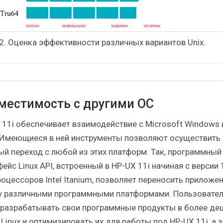
 2. Оценка эффективности различных вариантов Unix.
местимость с другими ОС
 11i обеспечивает взаимодействие с Microsoft Windows 
. Имеющиеся в ней инструменты позволяют осуществить
ый переход с любой из этих платформ. Так, программный
ейс Linux API, встроенный в HP-UX 11i начиная с версии 
роцессоров Intel Itanium, позволяет переносить приложе
 различными программными платформами. Пользовате
 разрабатывать свои программные продукты в более де
Linux и оптимизировать их для работы под HP-UX 11i, а 