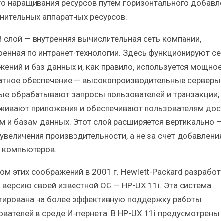
го наращивания ресурсов путем горизонтального добавл
нительных аппаратных ресурсов.
й слой — внутренняя вычислительная сеть компании,
оенная по интранет-технологии. Здесь функционируют с
жений и баз данных и, как правило, используется мощно
атное обеспечение — высокопроизводительные серверы
ые обрабатывают запросы пользователей и транзакции,
живают приложения и обеспечивают пользователям дос
м и базам данных. Этот слой расширяется вертикально 
 увеличения производительности, а не за счет добавлени
 компьютеров.
том этих соображений в 2001 г. Hewlett-Packard разрабо
 версию своей известной ОС — HP-UX 11i. Эта система
тирована на более эффективную поддержку работы
ователей в среде Интернета. В HP-UX 11i предусмотрены