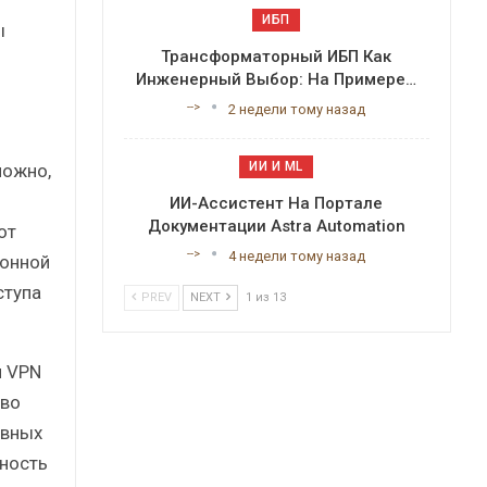
ИБП
ы
Трансформаторный ИБП Как
Инженерный Выбор: На Примере…
-->
2 недели тому назад
ИИ И ML
можно,
ИИ-Ассистент На Портале
Документации Astra Automation
от
-->
4 недели тому назад
ионной
ступа
PREV
NEXT
1 из 13
и VPN
тво
овных
ность