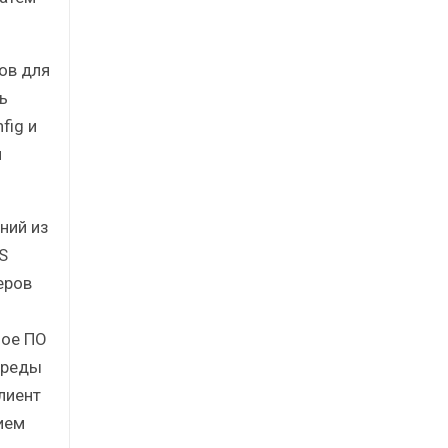
ов для
ь
fig и
и
ний из
S
еров
ное ПО
среды
лиент
ием