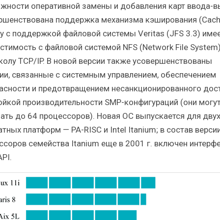
жности оперативной замены и добавления карт ввода-в
ршенствована поддержка механизма кэширования (Cach
у с поддержкой файловой системы Veritas (JFS 3.3) име
стимость с файловой системой NFS (Network File System)
колу TCP/IP. В новой версии также усовершенствованы
ии, связанные с системным управлением, обеспечением
асности и предотвращением несанкционированного дост
ойкой производительности SMP-конфигураций (они могу
ать до 64 процессоров). Новая ОС выпускается для дву
тных платформ — PA-RISC и Intel Itanium; в состав верси
ссоров семейства Itanium еще в 2001 г. включен интерф
API.