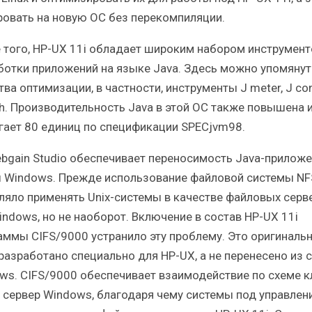
ровать на новую OC без перекомпиляции.
 того, HP-UX 11i обладает широким набором инструмент
ботки приложений на языке Java. Здесь можно упомянут
ва оптимизации, в частности, инструменты J meter, J con
ch. Производительность Java в этой ОС также повышена 
гает 80 единиц по спецификации SPECjvm98.
bgain Studio обеспечивает переносимость Java-приложе
 Windows. Прежде использование файловой системы NF
ляло применять Unix-системы в качестве файловых серв
indows, но не наоборот. Включение в состав HP-UX 11i
аммы CIFS/9000 устранило эту проблему. Это оригиналь
разработано специально для HP-UX, а не перенесено из 
ws. CIFS/9000 обеспечивает взаимодействие по схеме к
— сервер Windows, благодаря чему системы под управлен