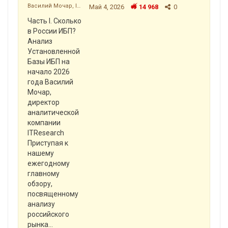
Василий Мочар, ITResearch
Май 4, 2026
14 968
0
Часть I. Сколько
в России ИБП?
Анализ
Установленной
Базы ИБП на
начало 2026
года
Василий
Мочар,
директор
аналитической
компании
ITResearch
Приступая к
нашему
ежегодному
главному
обзору,
посвященному
анализу
российского
рынка
…