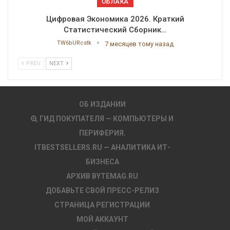
ОБЛАКА
Цифровая Экономика 2026. Краткий
Статистический Сборник…
TW6bURcstk
7 месяцев тому назад
PREV
NEXT
ОБ ИЗДАНИИ
ГИД ПОКУПАТЕЛЯ — КОМПЬЮТЕРЫ И
ПЕРИФЕРИЯ.
ITBESTSELLERS.RU — АНАЛИТИКА ИТ-
БИЗНЕСА
АРХИВ BYTEMAG.RU
ДОБАВЬТЕ СВОЙ ПРЕСС-РЕЛИЗ
СТРАНИЦА РЕГИСТРАЦИИ
МОЙ АККАУНТ