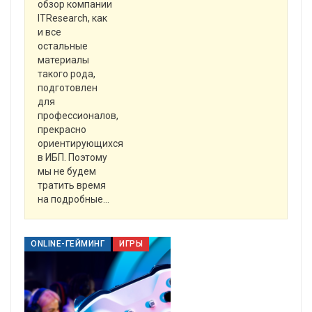
обзор компании
ITResearch, как
и все
остальные
материалы
такого рода,
подготовлен
для
профессионалов,
прекрасно
ориентирующихся
в ИБП. Поэтому
мы не будем
тратить время
на подробные
…
ONLINE-ГЕЙМИНГ
ИГРЫ