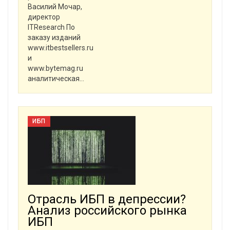
Василий Мочар,
директор
ITResearch По
заказу изданий
www.itbestsellers.ru
и
www.bytemag.ru
аналитическая
…
ИБП
Отрасль ИБП в депрессии?
Анализ российского рынка
ИБП