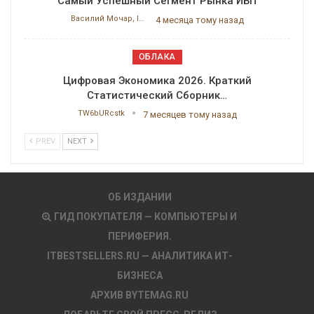
Самый Успешный Сегмент Рынка ИБП
Василий Мочар, ITResearch
4 месяца тому назад
ОБЛАКА
Цифровая Экономика 2026. Краткий
Статистический Сборник…
TW6bURcstk
7 месяцев тому назад
PREV
NEXT
ОБ ИЗДАНИИ
ГИД ПОКУПАТЕЛЯ — КОМПЬЮТЕРЫ И
ПЕРИФЕРИЯ.
ITBESTSELLERS.RU — АНАЛИТИКА ИТ-
БИЗНЕСА
АРХИВ BYTEMAG.RU