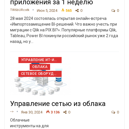
приложения за 1 неделю
TW6bURcstk
Июн 5, 2024
565
0
0
28 мая 2024 состоялась открытая онлайн-встреча
«Импортозамещение BI-решений. Что важно учесть при
миграции с Qlik на PIX BI?». Популярные платформы Qlik,
Tableau, Power BI покинули российский рынок уже 2 года
назад, но у…
УПРАВЛЕНИЕ ИТ-ИНФРАСТРУКТУРОЙ
ОБЛАКА
СЕТЕВОЕ ОБОРУДОВАНИЕ
Управление сетью из облака
-->
Янв 30, 2024
3 136
0
0
Облачные
инструменты ка для