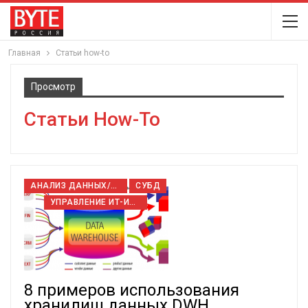
Главная
Статьи how-to
Просмотр
Статьи How-To
АНАЛИЗ ДАННЫХ/BIG DATA
СУБД
УПРАВЛЕНИЕ ИТ-ИНФРАСТРУКТУРОЙ
8 примеров использования
хранилищ данных DWH