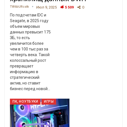
TW6bURcstk
Июл 9, 2025
5 509
0
По подсчетам IDC и
Seagate, в 2025 году
объем мировых
данных превысит 175
ЗБ, то есть
увеличится более
чем в 100 тыс раз за
четверть века. Такой
колоссальный рост
превращает
информацию в
стратегический
актив, но ставит
бизнес перед новой…
ПК, НОУТБУКИ
ИГРЫ