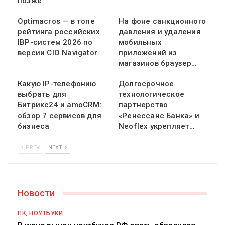
позже
Optimacros — в топе
На фоне санкционного
рейтинга российских
давления и удаления
IBP-систем 2026 по
мобильных
версии CIO Navigator
приложений из
магазинов браузер…
Какую IP-телефонию
Долгосрочное
выбрать для
технологическое
Битрикс24 и amoCRM:
партнерство
обзор 7 сервисов для
«Ренессанс Банка» и
бизнеса
Neoflex укрепляет…
PREV
NEXT
Новости
ПК, НОУТБУКИ