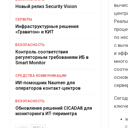
вычис
Новый релиз Security Vision
центр
СЕРВЕРЫ
Реаль
Инфраструктурные решения
проце
«Гравитон» и КИТ
по не
с выч
БЕЗОПАСНОСТЬ
Контроль соответствия
и эфф
регуляторным требованиям ИБ в
много
Smart Monitor
соотн
СРЕДСТВА КОММУНИКАЦИИ
основ
ИИ-помощник Naumen для
серве
операторов контакт-центров
Сегод
БЕЗОПАСНОСТЬ
ключе
Обновление решений CICADA8 для
мониторинга ИТ-периметра
м
Ц
PREV
NEXT