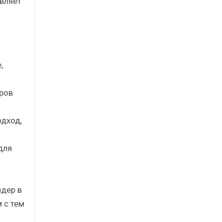
вляет
,
ров
одход,
для
й
ядер в
 с тем