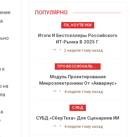
ение
ПОПУЛЯРНО
 а
ПК, НОУТБУКИ
Итоги И Бестселлеры Российского
льно
ИТ-Рынка В 2025 Г.
-->
2 недели тому назад
ПРОФЕССИОНАЛЬНОЕ ПРИКЛАДНОЕ ПО
 к
Модуль Проектирования
Микроэлектроники От «Аквариус»
р на
-->
4 недели тому назад
ла
СУБД
на
СУБД «СберТеха» Для Сценариев ИИ
е
-->
4 недели тому назад