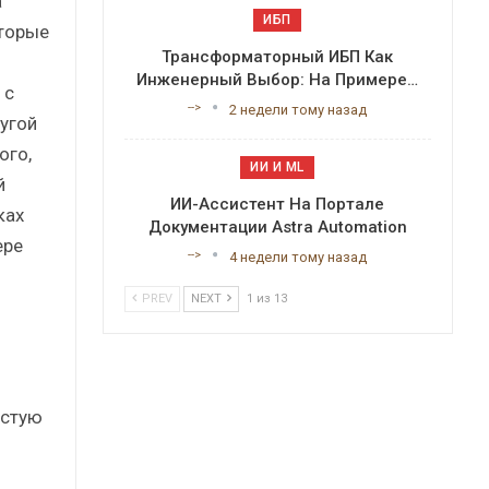
а
ИБП
торые
Трансформаторный ИБП Как
Инженерный Выбор: На Примере…
 с
-->
2 недели тому назад
угой
ого,
ИИ И ML
й
ИИ-Ассистент На Портале
ках
Документации Astra Automation
ере
-->
4 недели тому назад
PREV
NEXT
1 из 13
астую