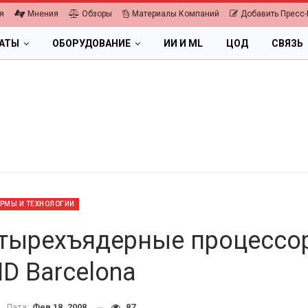
я
Мнения
Обзоры
Материалы Компаний
Добавить Пресс-
ЛАТЫ
ОБОРУДОВАНИЕ
ИИ И ML
ЦОД
СВЯЗЬ
РМЫ И ТЕХНОЛОГИИ
тырехъядерные процессо
D Barcelona
ПК, НОУТБУКИ
ИБП
Дата:
Фев 18, 2008
87