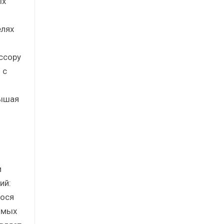
ых
елях
ссору
 с
вышая
и
ий:
гося
имых