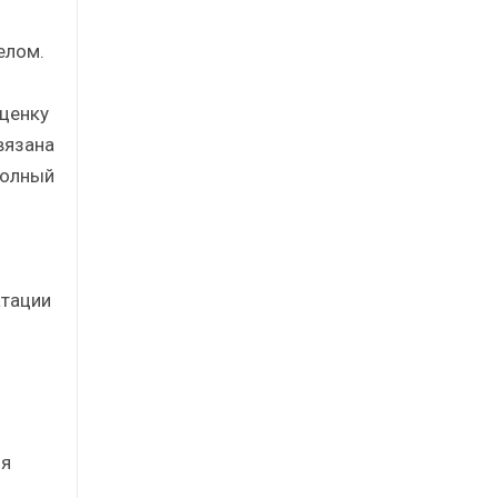
елом.
ценку
вязана
полный
атации
ия