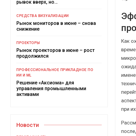
рывок вверх, но…
Краткий статистический
сборник от…
рос
Эф
СРЕДСТВА ВИЗУАЛИЗАЦИИ
Рынок мониторов в июне – снова
про
снижение
Как о
ПРОЕКТОРЫ
време
Рынок проекторов в июне – рост
ИБП
продолжился
микро
Подкосят ли глобальные угрозы
ожида
ПРОФЕССИОНАЛЬНОЕ ПРИКЛАДНОЕ ПО
российский рынок ИБП?
имене
ИИ И ML
Решение «Аксиома» для
техни
управления промышленными
перей
активами
аспек
при и
Рассм
Новости
после