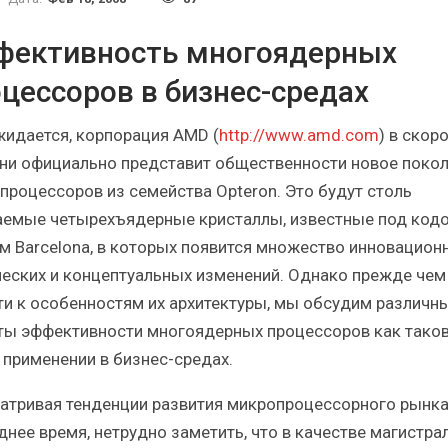
Итоги и Бестселлеры
Отрасль ИБП в депр
сийского ИТ-рынка в 2025 г.
Анализ российского р
фективность многоядерных
цессоров в бизнес-средах
жидается, корпорация AMD (
http://www.amd.com
) в скор
ни официально представит общественности новое поко
ИБП
ИБП
процессоров из семейства Opteron. Это будут столь
Отрасль ИБП в депрессии?
Самый успешный с
емые четырехъядерные кристаллы, известные под код
Часть II.
рынка ИБП
м Barcelona, в которых появится множество инновацион
ческих и концептуальных изменений. Однако прежде чем
ти к особенностям их архитектуры, мы обсудим различн
ты эффективности многоядерных процессоров как тако
х применении в бизнес-средах.
атривая тенденции развития микропроцессорного рынка
днее время, нетрудно заметить, что в качестве магистра