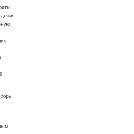
траты
ждения
ьную
ние
я
й
ссоры
чным