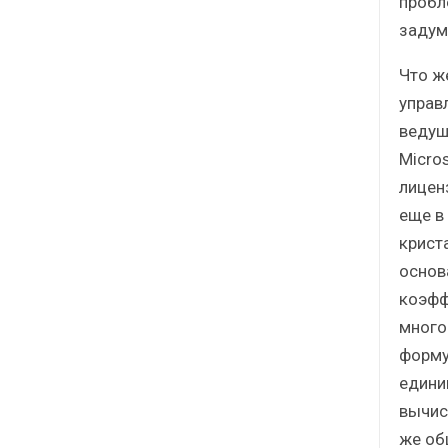
пробл
задум
Что ж
управл
ведущи
Micro
лицен
еще в
крист
основ
коэфф
много
форму
единиц
вычис
же об