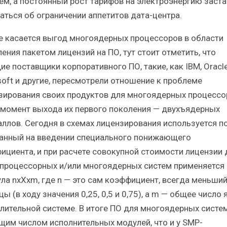
ем, а постоянный рост тарифов на электроэнергию заста
аться об ограничении аппетитов дата-центра.
е касается выгод многоядерных процессоров в области
ения пакетом лицензий на ПО, тут стоит отметить, что
е поставщики корпоративного ПО, такие, как IBM, Oracle
soft и другие, пересмотрели отношение к проблеме
зирования своих продуктов для многоядерных процессо
 момент выхода их первого поколения — двухъядерных
аллов. Сегодня в схемах лицензирования используется п
анный на введении специального понижающего
ициента, и при расчете совокупной стоимости лицензии 
процессорных и/или многоядерных систем применяется
ла nхXхm, где n — это сам коэффициент, всегда меньши
ы (в ходу значения 0,25, 0,5 и 0,75), а m — общее число 
лительной системе. В итоге ПО для многоядерных систем
щим числом исполнительных модулей, что и у SMP-