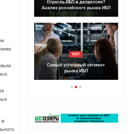
ессии?
Краткий статистический
ынка ИБП
сборник от…
ом
ление
ИБП
егмент
Подкосят ли глобальные угрозы
овым
российский рынок ИБП?
ных
ые
вых
 в
льного