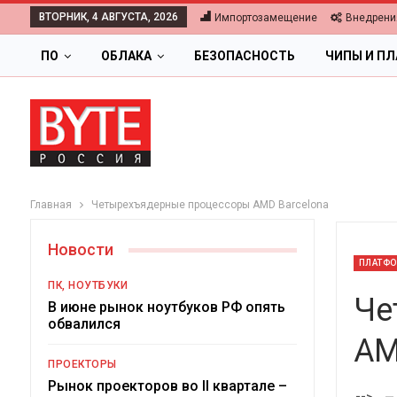
ВТОРНИК, 4 АВГУСТА, 2026
Импортозамещение
Внедрени
ПО
ОБЛАКА
БЕЗОПАСНОСТЬ
ЧИПЫ И П
Главная
Четырехъядерные процессоры AMD Barcelona
Новости
ПЛАТФО
ПК, НОУТБУКИ
Че
В июне рынок ноутбуков РФ опять
обвалился
AM
ОБЛАКА
ПРОЕКТОРЫ
Цифровая экономика 2026.
Рынок проекторов во II квартале –
-->