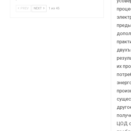
усове
проце
PREV
NEXT
1 из 45
элект
преды
допол
практ
двухъ
резул
их пр
потре
энерг
произ
сущес
друго
получ
ЦОД с