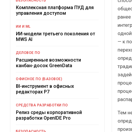
спосо
БЕЗОПАСНОСТЬ
Комплексная платформа ПУД для
общес
управления доступом
ранее
интег
ИИ И ML
одной
ИИ-модели третьего поколения от
MWS AI
— к п
перех
ДЕЛОВОЕ ПО
опред
Расширенные возможности
канбан-досок GreenData
тради
задей
ОФИСНОЕ ПО (БАЗОВОЕ)
проце
BI-инструмент в офисных
проце
редакторах Р7
распа
СРЕДСТВА РАЗРАБОТКИ ПО
Тем н
Релиз среды корпоративной
разработки OpenIDE Pro
опред
произ
БЕЗОПАСНОСТЬ