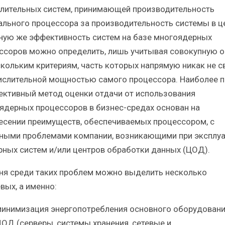
лительных систем, принимающей производительность
ального процессора за производительность системы в ц
ную же эффективность систем на базе многоядерных
ссоров можно определить, лишь учитывая совокупную о
скольким критериям, часть которых напрямую никак не с
ислительной мощностью самого процессора. Наиболее 
ективный метод оценки отдачи от использования
ядерных процессоров в бизнес-средах основан на
есении преимуществ, обеспечиваемых процессором, с
ными проблемами компании, возникающими при эксплу
рных систем и/или центров обработки данных (ЦОД).
ня среди таких проблем можно выделить несколько
вых, а именно:
инимизация энергопотребления основного оборудован
ОД (серверы, системы хранения, сетевые и