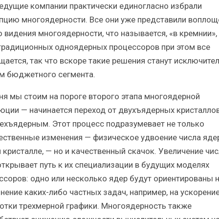
ведущие компании практически единогласно избрали
пцию многоядерности. Все они уже представили воплощ
о видения многоядерности, что называется, «в кремнии»,
традиционных одноядерных процессоров при этом все
щается, так что вскоре такие решения станут исключите
м бюджетного сегмента.
ня мы стоим на пороге второго этапа многоядерной
юции — начинается переход от двухъядерных кристаллов
ехъядерным. Этот процесс подразумевает не только
ественные изменения — физическое удвоение числа яде
 кристалле, — но и качественный скачок. Увеличение чис
открывает путь к их специализации в будущих моделях
ссоров: одно или несколько ядер будут ориентированы 
нение каких-либо частных задач, например, на ускорени
отки трехмерной графики. Многоядерность также