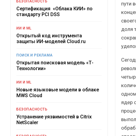
БЕЗОПАСНОСТЬ
пути 
Сертификация «Облака КИИ» по
конце
стандарту PCI DSS
своег
доля 
ИИ И ML
Открытый код инструмента
сокра
защиты ИИ-моделей Cloud.ru
удело
ПОИСК И РЕКЛАМА
Сегод
Открытая поисковая модель «Т-
револ
Технологии»
четыр
ИИ И ML
колич
Новые языковые модели в облаке
одном
MWS Cloud
ядер 
БЕЗОПАСНОСТЬ
проце
Устранение уязвимостей в Citrix
выпол
NetScaler
обраб