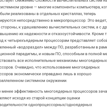
бствует снижению сложности вычислительных систем н
истемном уровне — многие компоненты компьютера, ко
 были реализованы в отдельных кристаллах, теперь
рируются непосредственно в микропроцессор. Это ведет,
 стороны, к удешевлению вычислительных систем, а с др
овышению их надежности и отказоустойчивости. Кроме т
од к четырехъядерным процессорам представляет собо
еленный «водораздел» между ПО, разработанным в рам
ционной парадигмы, и новым ПО, способным в полной м
ствовать все исполнительные механизмы многоядерных
ссоров. Очевидно, что использование многоядерных
ссоров экономически оправдано лишь в хорошо
раллеленном системном окружении.
е менее эффективность многоядерных процессоров зач
еляют исходя из старой концепции оценки
водительности однопроцессорных/одноядерных