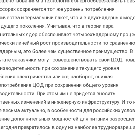
ршенствованиям в технологиях энергосбережения в нов
ссорах сохраняется тот же уровень потребления
ричества и термальный пакет, что и в двухъядерных мод
дущего поколения. Учитывая, что в теории пара
нительных ядер обеспечивает четырехъядерному проце
ически линейный рост производительности по сравнению
ядерным, это более чем существенное преимущество. В
ьтате заказчики могут совершенствовать свои ЦОД, по
оизводительность при сохранении текущего уровня
бления электричества или же, наоборот, снижая
опотребление ЦОД при сохранении общего уровня
водительности. При этом им не придется вносить
твенных изменений в инженерную инфраструктуру. И то 
е весьма актуально, в особенности для российских услов
ение дополнительных мощностей для питания разросше
егодня превратилось в одну из наиболее трудноразреш