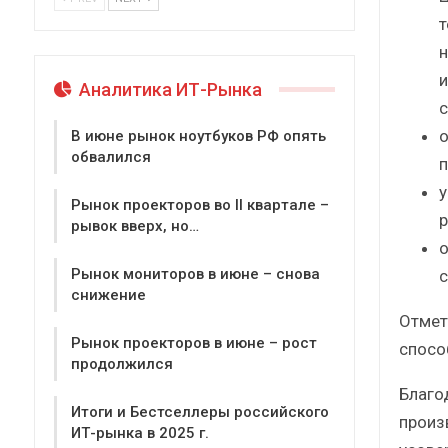
т
н
и
Аналитика ИТ-Рынка
с
о
В июне рынок ноутбуков РФ опять
обвалился
п
у
Рынок проекторов во II квартале –
р
рывок вверх, но…
о
Рынок мониторов в июне – снова
с
снижение
Отмет
Рынок проекторов в июне – рост
спосо
продолжился
Благо
Итоги и Бестселлеры российского
произ
ИТ-рынка в 2025 г.