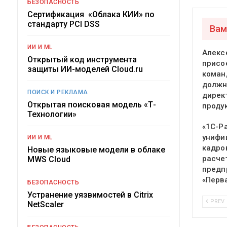
БЕЗОПАСНОСТЬ
Сертификация «Облака КИИ» по
стандарту PCI DSS
Вам
ИИ И ML
Алекс
Открытый код инструмента
присо
защиты ИИ-моделей Cloud.ru
команд
должн
ПОИСК И РЕКЛАМА
дирек
Открытая поисковая модель «Т-
проду
Технологии»
«1С-Р
унифи
ИИ И ML
кадро
Новые языковые модели в облаке
расче
MWS Cloud
предп
«Перв
БЕЗОПАСНОСТЬ
Устранение уязвимостей в Citrix
PREV
NetScaler