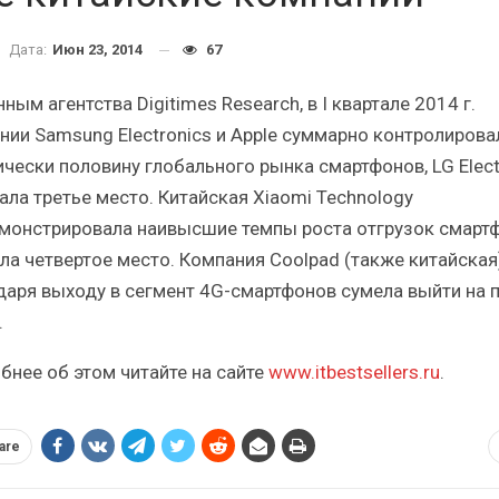
ческий
Итоги и Бестселлеры
российского ИТ-рынка в 2025 г.
Дата:
Июн 23, 2014
67
ным агентства Digitimes Research, в I квартале 2014 г.
нии Samsung Electronics и Apple суммарно контролирова
ически половину глобального рынка смартфонов, LG Elect
ала третье место. Китайская Xiaomi Technology
ИБП
монстрировала наивысшие темпы роста отгрузок смарт
ые угрозы
Отрасль ИБП в депрессии?
яла четвертое место. Компания Coolpad (также китайская
к ИБП?
Часть II.
даря выходу в сегмент 4G-смартфонов сумела выйти на 
.
бнее об этом читайте на сайте
www.itbestsellers.ru
.
are