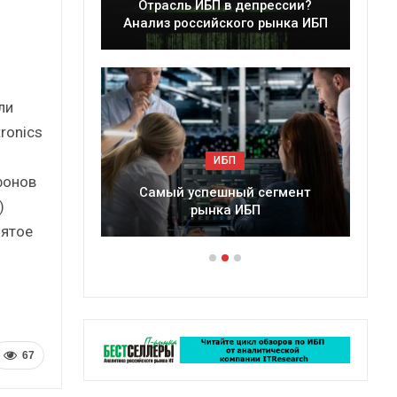
Отрасль ИБП в депрессии?
Краткий стати
Анализ российского рынка ИБП
сборник 
ли
ronics
ИБП
ИБП
фонов
Самый успешный сегмент
Подкосят ли глоба
)
рынка ИБП
российский ры
пятое
67