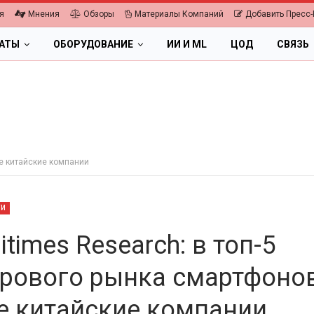
я
Мнения
Обзоры
Материалы Компаний
Добавить Пресс-
ЛАТЫ
ОБОРУДОВАНИЕ
ИИ И ML
ЦОД
СВЯЗЬ
ве китайские компании
ТИ
itimes Research: в топ-5
рового рынка смартфоно
ПК, НОУТБУКИ
е китайские компании
а 2026.