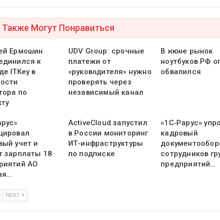
 Также Могут Понравиться
ей Ермошин
UDV Group: срочные
В июне рынок
единился к
платежи от
ноутбуков РФ о
е ITKey в
«руководителя» нужно
обвалился
ости
проверять через
тора по
независимый канал
кту
арус»
ActiveCloud запустил
«1С‑Рарус» упр
цировал
в России мониторинг
кадровый
вый учет и
ИТ-инфраструктуры
документообор
т зарплаты 18
по подписке
сотрудников гр
риятий АО
предприятий…
ая…
NEXT