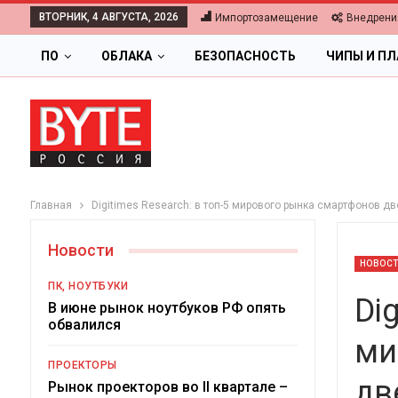
ВТОРНИК, 4 АВГУСТА, 2026
Импортозамещение
Внедрени
ПО
ОБЛАКА
БЕЗОПАСНОСТЬ
ЧИПЫ И П
Главная
Digitimes Research: в топ-5 мирового рынка смартфонов д
Новости
НОВОС
ПК, НОУТБУКИ
Dig
В июне рынок ноутбуков РФ опять
обвалился
ми
ОБЛАКА
ПРОЕКТОРЫ
дв
Цифровая экономик
Рынок проекторов во II квартале –