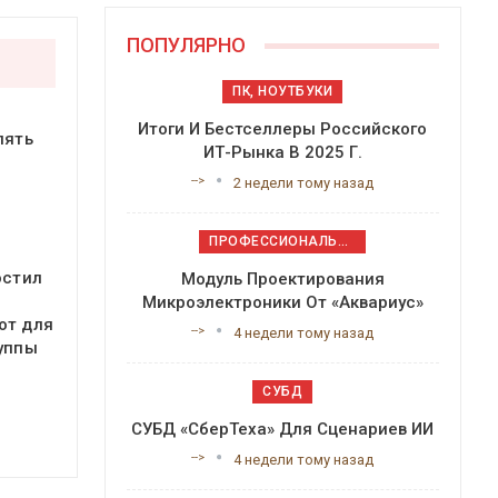
ПОПУЛЯРНО
ПК, НОУТБУКИ
Итоги И Бестселлеры Российского
пять
ИТ-Рынка В 2025 Г.
-->
2 недели тому назад
ПРОФЕССИОНАЛЬНОЕ ПРИКЛАДНОЕ ПО
остил
Модуль Проектирования
Микроэлектроники От «Аквариус»
от для
-->
4 недели тому назад
уппы
СУБД
СУБД «СберТеха» Для Сценариев ИИ
-->
4 недели тому назад