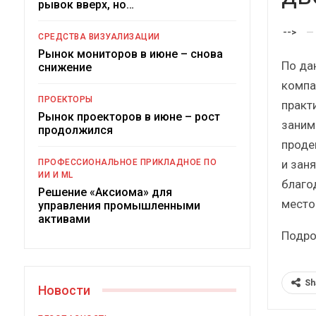
рывок вверх, но…
Краткий статисти
сборник от…
-->
СРЕДСТВА ВИЗУАЛИЗАЦИИ
Рынок мониторов в июне – снова
По дан
снижение
компа
ПРОЕКТОРЫ
практ
Рынок проекторов в июне – рост
заним
ИБП
продолжился
проде
Подкосят ли глобальн
и зан
ПРОФЕССИОНАЛЬНОЕ ПРИКЛАДНОЕ ПО
российский рыно
ИИ И ML
благо
Решение «Аксиома» для
место
управления промышленными
активами
Подро
Sh
Новости