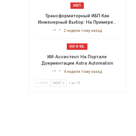
ИБП
Трансформаторный ИБП Как
Инженерный Выбор: На Примере…
-->
2 недели тому назад
ИИ И ML
ИИ-Ассистент На Портале
Документации Astra Automation
-->
4 недели тому назад
PREV
NEXT
1 из 13