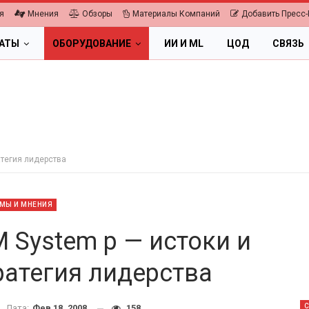
я
Мнения
Обзоры
Материалы Компаний
Добавить Пресс-
ЛАТЫ
ОБОРУДОВАНИЕ
ИИ И ML
ЦОД
СВЯЗЬ
атегия лидерства
МЫ И МНЕНИЯ
M System p — истоки и
ратегия лидерства
ПК, НОУТБУКИ
ИБП
Дата:
Фев 18, 2008
158