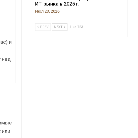
ИТ-рынка в 2025 г.
Июл 23, 2026
PREV
NEXT
1 из 723
ас) и
у над
димые
 или