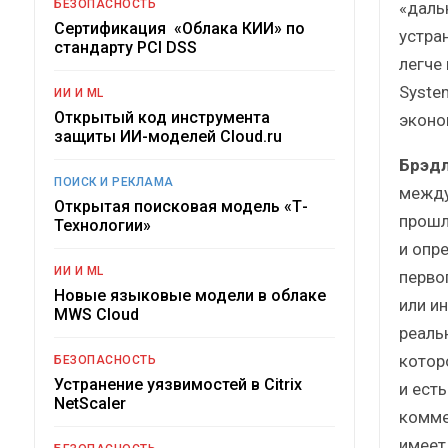
БЕЗОПАСНОСТЬ
«даль
Сертификация «Облака КИИ» по
устран
стандарту PCI DSS
легче
System
ИИ И ML
Открытый код инструмента
эконо
защиты ИИ-моделей Cloud.ru
Брэдл
ПОИСК И РЕКЛАМА
между
Открытая поисковая модель «Т-
прошл
Технологии»
и опр
ИИ И ML
перво
Новые языковые модели в облаке
или ин
MWS Cloud
реаль
котор
БЕЗОПАСНОСТЬ
Устранение уязвимостей в Citrix
и ест
NetScaler
комме
имеет