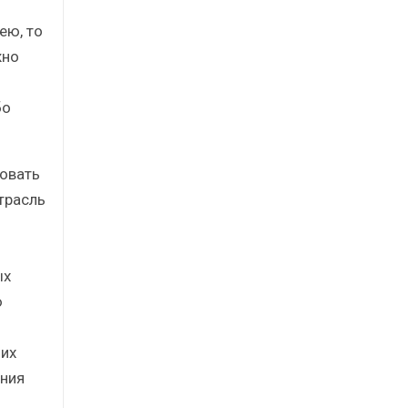
ею, то
жно
бо
овать
трасль
ых
ю
 их
ния