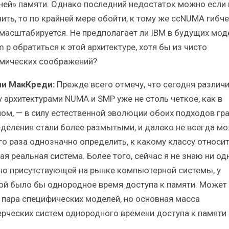
ней» памяти. Однако последний недостаток можно если 
ить, то по крайней мере обойти, к тому же ccNUMA гибче
 масштабируется. Не предполагает ли IBM в будущих мод
 p обратиться к этой архитектуре, хотя бы из чисто
мических соображений?
и МакКреди:
Прежде всего отмечу, что сегодня различ
 архитектурами NUMA и SMP уже не столь четкое, как в
ом, — в силу естественной эволюции обоих подходов гр
еделения стали более размытыми, и далеко не всегда мо
го раза однозначно определить, к какому классу относит
ая реальная система. Более того, сейчас я не знаю ни од
но присутствующей на рынке компьютерной системы, у
ой было бы однородное время доступа к памяти. Может 
ь пара специфических моделей, но основная масса
рческих систем однородного времени доступа к памяти 
.