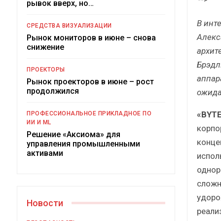
рывок вверх, но…
Краткий статистический
сборник от…
рос
В инт
СРЕДСТВА ВИЗУАЛИЗАЦИИ
Алекс
Рынок мониторов в июне – снова
снижение
архит
Брэдл
ПРОЕКТОРЫ
аппар
Рынок проекторов в июне – рост
ИБП
продолжился
ожида
Подкосят ли глобальные угрозы
«BYTE
ПРОФЕССИОНАЛЬНОЕ ПРИКЛАДНОЕ ПО
российский рынок ИБП?
ИИ И ML
корпо
Решение «Аксиома» для
конце
управления промышленными
активами
испол
однор
сложн
удоро
Новости
реали