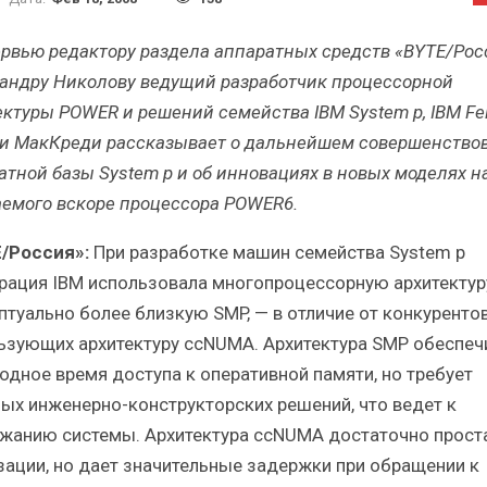
Итоги и Бестселлеры
Отрасль ИБП в депр
сийского ИТ-рынка в 2025 г.
Анализ российского р
ервью редактору раздела аппаратных средств «BYTE/Рос
андру Николову ведущий разработчик процессорной
ектуры POWER и решений семейства IBM System p, IBM Fe
и МакКреди рассказывает о дальнейшем совершенство
атной базы System p и об инновациях в новых моделях н
ИБП
ИБП
емого вскоре процессора POWER6.
Отрасль ИБП в депрессии?
Самый успешный с
/Россия»:
При разработке машин семейства System p
Часть II.
рынка ИБП
рация IBM использовала многопроцессорную архитектур
птуально более близкую SMP, — в отличие от конкурентов
ьзующих архитектуру ccNUMA. Архитектура SMP обеспеч
одное время доступа к оперативной памяти, но требует
ых инженерно-конструкторских решений, что ведет к
жанию системы. Архитектура ccNUMA достаточно проста
зации, но дает значительные задержки при обращении к