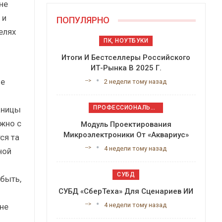
не
 и
ПОПУЛЯРНО
елях
ПК, НОУТБУКИ
Итоги И Бестселлеры Российского
ИТ-Рынка В 2025 Г.
ие
-->
2 недели тому назад
ПРОФЕССИОНАЛЬНОЕ ПРИКЛАДНОЕ ПО
аницы
жно с
Модуль Проектирования
Микроэлектроники От «Аквариус»
ся та
-->
4 недели тому назад
ной
СУБД
быть,
СУБД «СберТеха» Для Сценариев ИИ
-->
4 недели тому назад
не