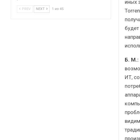
иных 
PREV
NEXT
1 из 45
Torren
получ
будет
напра
испол
Б. М.:
возмо
ИТ, со
потре
аппар
компь
пробл
видим
тради
произ