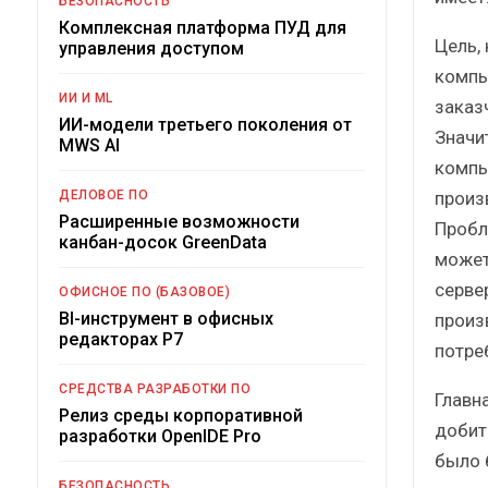
БЕЗОПАСНОСТЬ
Комплексная платформа ПУД для
Цель,
управления доступом
компь
ИИ И ML
заказ
ИИ-модели третьего поколения от
Значи
MWS AI
компь
произ
ДЕЛОВОЕ ПО
Расширенные возможности
Пробл
канбан-досок GreenData
может
серве
ОФИСНОЕ ПО (БАЗОВОЕ)
BI-инструмент в офисных
произ
редакторах Р7
потре
СРЕДСТВА РАЗРАБОТКИ ПО
Главн
Релиз среды корпоративной
добит
разработки OpenIDE Pro
было 
БЕЗОПАСНОСТЬ