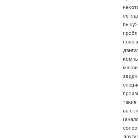
некот
сегод
вынуж
пробл
повыш
двига
компь
макси
задач
специ
произ
такие
высок
(анал
сопро
други