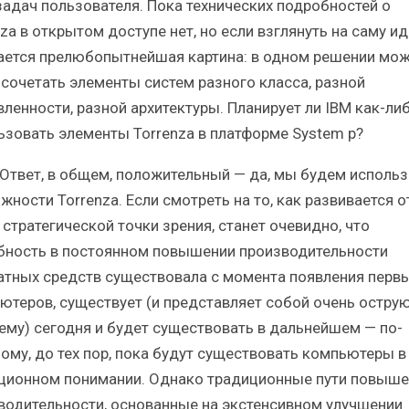
задач пользователя. Пока технических подробностей о
za в открытом доступе нет, но если взглянуть на саму ид
ается прелюбопытнейшая картина: в одном решении мо
 сочетать элементы систем разного класса, разной
вленности, разной архитектуры. Планирует ли IBM как-ли
ьзовать элементы Torrenza в платформе System p?
Ответ, в общем, положительный — да, мы будем использ
жности Torrenza. Если смотреть на то, как развивается о
 стратегической точки зрения, станет очевидно, что
бность в постоянном повышении производительности
атных средств существовала с момента появления перв
ютеров, существует (и представляет собой очень остру
ему) сегодня и будет существовать в дальнейшем — по-
ому, до тех пор, пока будут существовать компьютеры в
ционном понимании. Однако традиционные пути повыше
водительности, основанные на экстенсивном улучшении