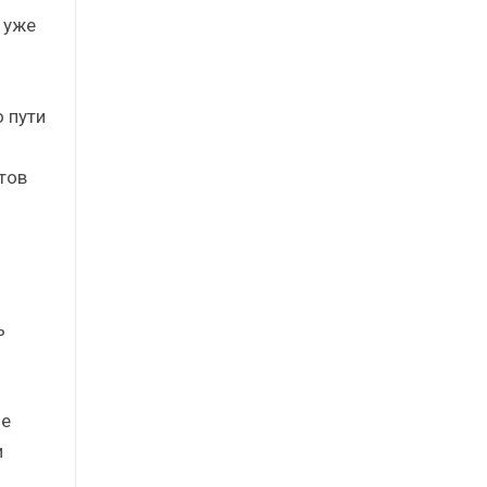
 уже
 пути
тов
ь
ые
и