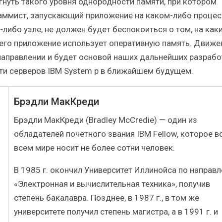
гнуть такого уровня однородности памяти, при котором
аммист, запускающий приложение на каком-либо процес
-либо узле, не должен будет беспокоиться о том, на как
 его приложение использует оперативную память. Движе
направлении и будет основой наших дальнейших разрабо
ти серверов IBM System p в ближайшем будущем.
Брэдли МакКреди
Брэдли МакКреди (Bradley McCredie) — один из
обладателей почетного звания IBM Fellow, которое в
всем мире носит не более сотни человек.
В 1985 г. окончил Университет Иллинойса по направ
«Электронная и вычислительная техника», получив
степень бакалавра. Позднее, в 1987 г., в том же
университете получил степень магистра, а в 1991 г. и