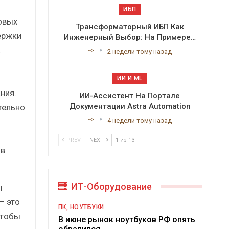
ИБП
овых
Трансформаторный ИБП Как
ержки
Инженерный Выбор: На Примере…
.
-->
2 недели тому назад
ИИ И ML
ния.
ИИ-Ассистент На Портале
Документации Astra Automation
тельно
-->
4 недели тому назад
PREV
NEXT
1 из 13
ов
ИТ-Оборудование
ы
— это
ПК, НОУТБУКИ
чтобы
В июне рынок ноутбуков РФ опять