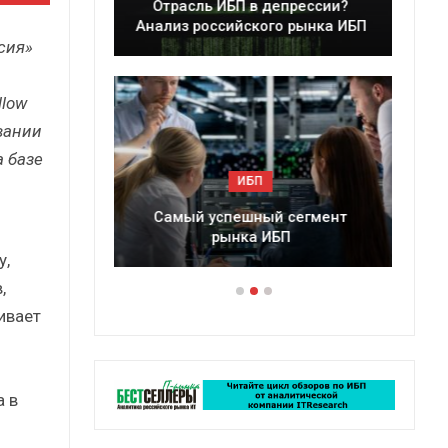
ессии?
Краткий статистический
ынка ИБП
сборник от…
сия»
llow
вании
а базе
ИБП
егмент
Подкосят ли глобальные угрозы
российский рынок ИБП?
у,
,
ивает
 в