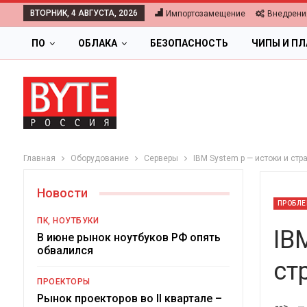
ВТОРНИК, 4 АВГУСТА, 2026
Импортозамещение
Внедрени
ПО
ОБЛАКА
БЕЗОПАСНОСТЬ
ЧИПЫ И П
Главная
Оборудование
Серверы
IBM System p — истоки и стр
Новости
ПРОБЛЕ
ПК, НОУТБУКИ
IB
В июне рынок ноутбуков РФ опять
обвалился
ст
ОБЛАКА
ПРОЕКТОРЫ
Цифровая экономика 2026.
Рынок проекторов во II квартале –
-->