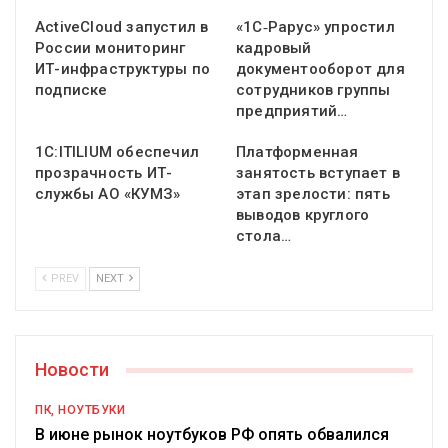
ActiveCloud запустил в
«1С‑Рарус» упростил
России мониторинг
кадровый
ИТ-инфраструктуры по
документооборот для
подписке
сотрудников группы
предприятий…
1С:ITILIUM обеспечил
Платформенная
прозрачность ИТ-
занятость вступает в
службы АО «КУМЗ»
этап зрелости: пять
выводов круглого
стола…
PREV
NEXT
Новости
ПК, НОУТБУКИ
В июне рынок ноутбуков РФ опять обвалился