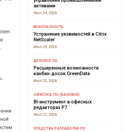
управления промышленными
активами
Июл 24, 2026
БЕЗОПАСНОСТЬ
stem
Устранение уязвимостей в Citrix
я
NetScaler
Июл 23, 2026
ю
ДЕЛОВОЕ ПО
Расширенные возможности
канбан-досок GreenData
ь,
Июл 22, 2026
ОФИСНОЕ ПО (БАЗОВОЕ)
BI-инструмент в офисных
редакторах Р7
шения
Июл 22, 2026
нной
истем
СРЕДСТВА РАЗРАБОТКИ ПО