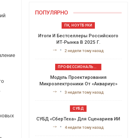
ПОПУЛЯРНО
ний
ПК, НОУТБУКИ
Итоги И Бестселлеры Российского
ИТ-Рынка В 2025 Г.
-->
2 недели тому назад
вление
ПРОФЕССИОНАЛЬНОЕ ПРИКЛАДНОЕ ПО
Модуль Проектирования
то
Микроэлектроники От «Аквариус»
,
-->
3 недели тому назад
СУБД
 новых
СУБД «СберТеха» Для Сценариев ИИ
-->
4 недели тому назад
и