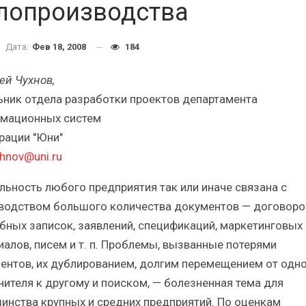
Краткий статистический
Итоги и Бестсел
лопроизводства
сборник от…
российского ИТ-рынка 
Дата:
Фев 18, 2008
184
ей Чухнов,
ьник отдела разработки проектов департамента
мационных систем
ИБП
ИБП
рации "Юни"
косят ли глобальные угрозы
Отрасль ИБП в депр
hnov@uni.ru
российский рынок ИБП?
Часть II.
льность любого предприятия так или иначе связана с
водством большого количества документов — договоро
бных записок, заявлений, спецификаций, маркетинговых
иалов, писем и т. п. Проблемы, вызванные потерями
ентов, их дублированием, долгим перемещением от одн
нителя к другому и поиском, — болезненная тема для
инства крупных и средних предприятий. По оценкам