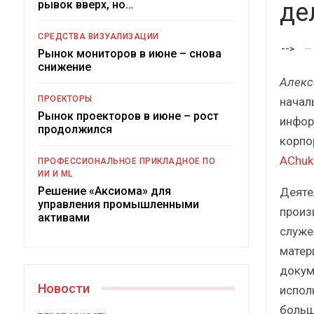
рывок вверх, но…
де
СРЕДСТВА ВИЗУАЛИЗАЦИИ
-->
Рынок мониторов в июне – снова
снижение
Алекс
ПРОЕКТОРЫ
начал
Рынок проекторов в июне – рост
инфор
продолжился
корпо
Под
AChuk
ПРОФЕССИОНАЛЬНОЕ ПРИКЛАДНОЕ ПО
ИИ И ML
Решение «Аксиома» для
Деяте
управления промышленными
произ
активами
служе
матер
докум
Новости
испол
больш