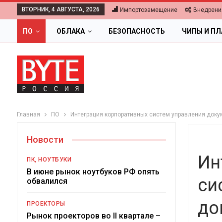
ВТОРНИК, 4 АВГУСТА, 2026
Импортозамещение
Внедрени
ПО
ОБЛАКА
БЕЗОПАСНОСТЬ
ЧИПЫ И П
Главная
ПО
Интеграция корпоративных систем управления док
Новости
Ин
ПК, НОУТБУКИ
В июне рынок ноутбуков РФ опять
си
обвалился
до
ПРОЕКТОРЫ
Ц
Рынок проекторов во II квартале –