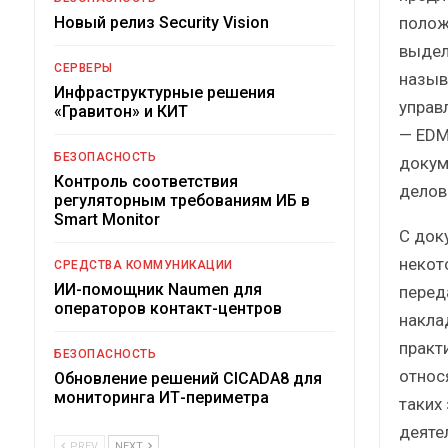
полож
Новый релиз Security Vision
выдел
СЕРВЕРЫ
назыв
Инфраструктурные решения
управ
«Гравитон» и КИТ
— EDM
БЕЗОПАСНОСТЬ
докум
Контроль соответствия
делов
регуляторным требованиям ИБ в
Smart Monitor
С док
некот
СРЕДСТВА КОММУНИКАЦИИ
ИИ-помощник Naumen для
перед
операторов контакт-центров
накла
практ
БЕЗОПАСНОСТЬ
относ
Обновление решений CICADA8 для
мониторинга ИТ-периметра
таких
деяте
PREV
NEXT