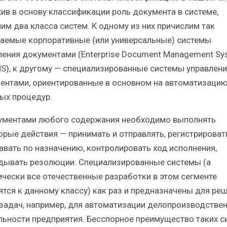
ив в основу классификации роль документа в системе,
им два класса систем. К одному из них причислим так
аемые корпоративные (или универсальные) системы
ления документами (Enterprise Document Management Sy
S), к другому — специализированные системы управлени
ентами, ориентированные в основном на автоматизаци
ых процедур.
ументами любого содержания необходимо выполнять
орые действия — принимать и отправлять, регистрироват
авать по назначению, контролировать ход исполнения,
дывать резолюции. Специализированные системы (а
ически все отечественные разработки в этом сегменте
ятся к данному классу) как раз и предназначены для ре
 задач, например, для автоматизации делопроизводстве
льности предприятия. Бесспорное преимущество таких с