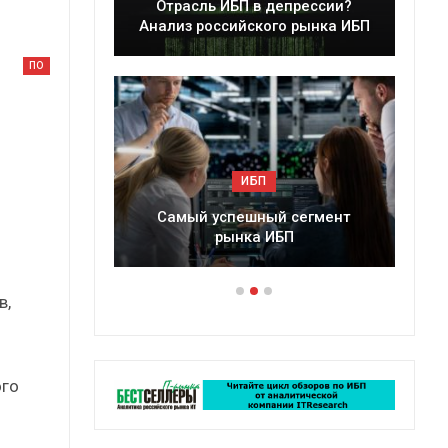
леры
Отрасль ИБП в депрессии?
в 2025 г.
Анализ российского рынка ИБП
ПО
ИБП
ессии?
Самый успешный сегмент
рынка ИБП
в,
ого