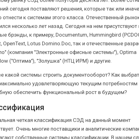
ний сегодня поставляют решения, которые так или инач
 отнести к системам этого класса. Отечественный рыно
ился несколько лет назад. Сегодня на нем присутствуют 
ые брэнды, к примеру, Documentum, Hummingbird (PCDOC
t, OpenText, Lotus Domino.Doc, так и отечественные разр
ло" (компания "Электронные офисные системы"), Optima
ow ("Оптима"), "Золушка" (НТЦ ИРМ) и другие.
зе какой системы строить документооборот? Как выбра
максимально удовлетворяющую текущим потребностям 
бную обеспечить функциональный рост в будущем?
ссификация
льная четкая классификация СЭД на данный момент
ствует. Очень многие поставщики и аналитические компа
агают собственные системы классификации. В нашем сл