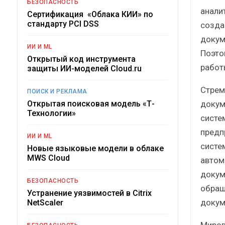
БЕЗОПАСНОСТЬ
анали
Сертификация «Облака КИИ» по
стандарту PCI DSS
созда
докум
ИИ И ML
Поэто
Открытый код инструмента
работ
защиты ИИ-моделей Cloud.ru
Стрем
ПОИСК И РЕКЛАМА
докум
Открытая поисковая модель «Т-
Технологии»
систе
предп
ИИ И ML
систе
Новые языковые модели в облаке
MWS Cloud
автом
докум
БЕЗОПАСНОСТЬ
обращ
Устранение уязвимостей в Citrix
докум
NetScaler
Миров