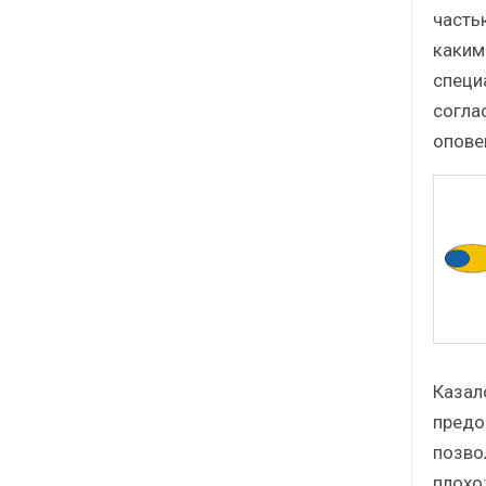
часть
каким
специ
согла
опове
Казал
предо
позво
плохо