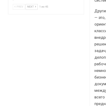
систе
PREV
NEXT
1 из 45
Други
— это
ориен
класс
внедр
решен
задач
делоп
рабоч
немно
бизне
докум
между
всего
предн