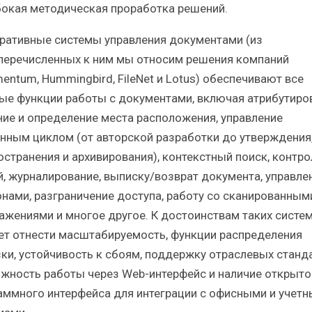
бокая методическая проработка решений.
ративные системы управления документами (из
еречисленных к ним мы относим решения компаний
entum, Hummingbird, FileNet и Lotus) обеспечивают все
ые функции работы с документами, включая атрибутиров
ние и определение места расположения, управление
нным циклом (от авторской разработки до утверждения
остранения и архивирования), контекстный поиск, контро
й, журналирование, выписку/возврат документа, управле
нами, разграничение доступа, работу со сканированным
ажениями и многое другое. К достоинствам таких систе
ет отнести масштабируемость, функции распределения
зки, устойчивость к сбоям, поддержку отраслевых станда
жность работы через Web-интерфейс и наличие открыто
аммного интерфейса для интеграции с офисными и учет