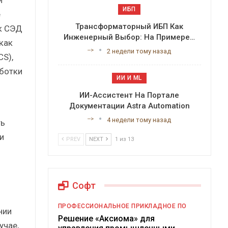
ИБП
е
Трансформаторный ИБП Как
к СЭД
Инженерный Выбор: На Примере…
как
-->
2 недели тому назад
S),
аботки
ИИ И ML
ИИ-Ассистент На Портале
Документации Astra Automation
-->
4 недели тому назад
ть
и
PREV
NEXT
1 из 13
Софт
ПРОФЕССИОНАЛЬНОЕ ПРИКЛАДНОЕ ПО
нии
Решение «Аксиома» для
учае,