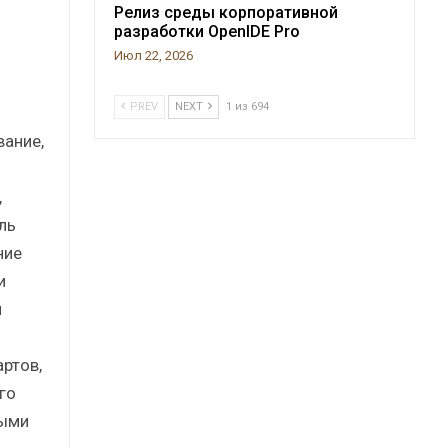
Релиз среды корпоративной
разработки OpenIDE Pro
Июл 22, 2026
PREV
NEXT
1 из 694
ание,
,
ль
ние
и
м
ртов,
го
ными