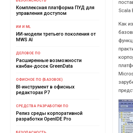
БЕЗОПАСНОСТЬ
поста
Комплексная платформа ПУД для
Scala 
управления доступом
Как и
ИИ И ML
базов
ИИ-модели третьего поколения от
MWS AI
функц
практ
ДЕЛОВОЕ ПО
корпо
Расширенные возможности
платф
канбан-досок GreenData
Micros
ОФИСНОЕ ПО (БАЗОВОЕ)
заруб
BI-инструмент в офисных
предс
редакторах Р7
СРЕДСТВА РАЗРАБОТКИ ПО
Релиз среды корпоративной
разработки OpenIDE Pro
БЕЗОПАСНОСТЬ