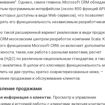
живание". Однако, самое главное, Microsoft CRM облада
тым программным интерфейсом (около 800 функций API
 которых доступны в виде Web-сервисов), что позволяет
рять его функциональность независимым разработчика
о такой расширенный вариант реализован в виде продук
a CRM московским центром разработок компании Scala. 
ого функционала Microsoft CRM, он включает дополните
жности, такие, как работа с разными валютами, расчет
ов (НДС) по различным национальным стандартам, а та
с-аналитика. В целом его ключевую функциональность 
лить на две группы, кратко охарактеризованные ниже, —
ление продажами и обслуживание клиентов.
вление продажами
я информация о клиентах.
Просмотр и управление
циями и историей работы с клиентами, включая контакт