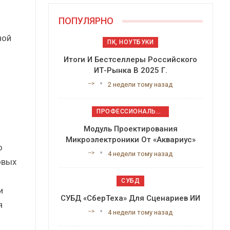
ПОПУЛЯРНО
ной
ПК, НОУТБУКИ
Итоги И Бестселлеры Российского
ИТ-Рынка В 2025 Г.
-->
2 недели тому назад
ПРОФЕССИОНАЛЬНОЕ ПРИКЛАДНОЕ ПО
Модуль Проектирования
Микроэлектроники От «Аквариус»
о
-->
4 недели тому назад
овых
СУБД
и
СУБД «СберТеха» Для Сценариев ИИ
я
-->
4 недели тому назад