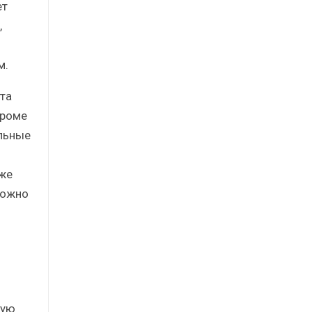
ет
,
м.
та
Кроме
льные
кже
можно
ную