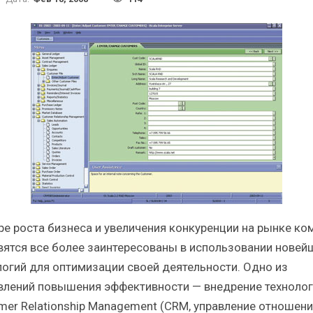
Итоги и Бестселлеры
Отрасль ИБП в депр
сийского ИТ-рынка в 2025 г.
Анализ российского р
ИБП
ИБП
Отрасль ИБП в депрессии?
Самый успешный с
Часть II.
рынка ИБП
ре роста бизнеса и увеличения конкуренции на рынке ко
вятся все более заинтересованы в использовании новей
логий для оптимизации своей деятельности. Одно из
влений повышения эффективности — внедрение технолог
mer Relationship Management (CRM, управление отношени