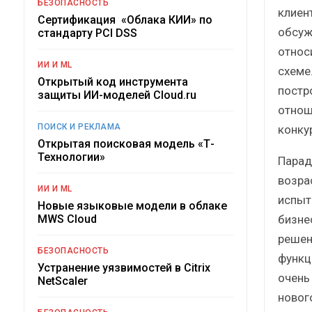
БЕЗОПАСНОСТЬ
клиент
Сертификация «Облака КИИ» по
обсуж
стандарту PCI DSS
относ
ИИ И ML
схеме
Открытый код инструмента
постр
защиты ИИ-моделей Cloud.ru
отнош
ПОИСК И РЕКЛАМА
конку
Открытая поисковая модель «Т-
Технологии»
Парад
возра
ИИ И ML
испыт
Новые языковые модели в облаке
бизне
MWS Cloud
решен
БЕЗОПАСНОСТЬ
функци
Устранение уязвимостей в Citrix
очень
NetScaler
новог