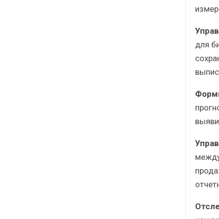
измер
Управ
для б
сохра
выпис
Форми
прогн
выяви
Управ
между
прода
отчет
Отсле