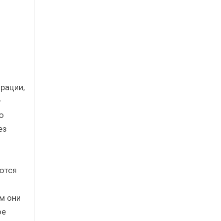
рации,
—
ю
ез
ются
м они
ое