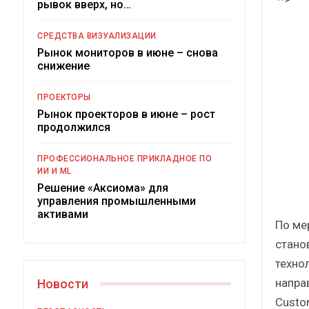
рывок вверх, но…
Краткий статистический
сборник от…
рос
СРЕДСТВА ВИЗУАЛИЗАЦИИ
Рынок мониторов в июне – снова
снижение
ПРОЕКТОРЫ
Рынок проекторов в июне – рост
ИБП
продолжился
Подкосят ли глобальные угрозы
ПРОФЕССИОНАЛЬНОЕ ПРИКЛАДНОЕ ПО
российский рынок ИБП?
ИИ И ML
Решение «Аксиома» для
управления промышленными
активами
По ме
стано
техно
напра
Новости
Custo