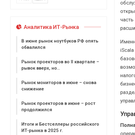
обслу
откры
часть
Аналитика ИТ-Рынка
расши
В июне рынок ноутбуков РФ опять
Именн
обвалился
iScal
базов
Рынок проекторов во II квартале –
возмо
рывок вверх, но…
налог
Рынок мониторов в июне – снова
бизне
снижение
разде
управ
Рынок проекторов в июне – рост
продолжился
Упра
Итоги и Бестселлеры российского
Полна
ИТ-рынка в 2025 г.
опера