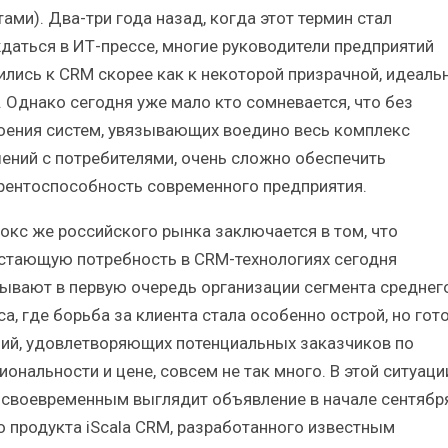
ами). Два-три года назад, когда этот термин стал
даться в ИТ-прессе, многие руководители предприятий
ились к CRM скорее как к некоторой призрачной, идеаль
. Однако сегодня уже мало кто сомневается, что без
оения систем, увязывающих воедино весь комплекс
ений с потребителями, очень сложно обеспечить
рентоспособность современного предприятия.
окс же российского рынка заключается в том, что
стающую потребность в CRM-технологиях сегодня
ывают в первую очередь организации сегмента среднег
са, где борьба за клиента стала особенно острой, но гот
ий, удовлетворяющих потенциальных заказчиков по
ональности и цене, совсем не так много. В этой ситуаци
 своевременным выглядит объявление в начале сентябр
о продукта iScala CRM, разработанного известным