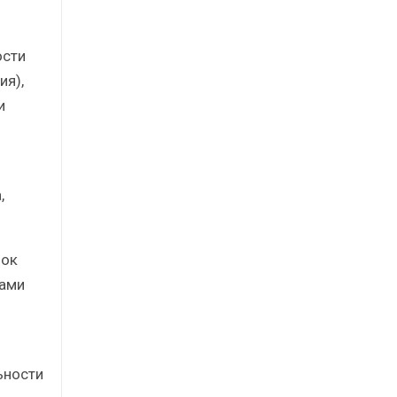
ости
ия),
и
,
нок
сами
ьности