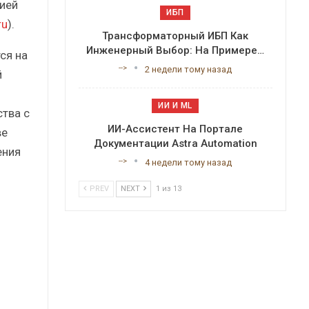
ией
ИБП
ru
).
Трансформаторный ИБП Как
Инженерный Выбор: На Примере…
ся на
-->
2 недели тому назад
й
ИИ И ML
ства с
ИИ-Ассистент На Портале
ве
Документации Astra Automation
ения
-->
4 недели тому назад
PREV
NEXT
1 из 13