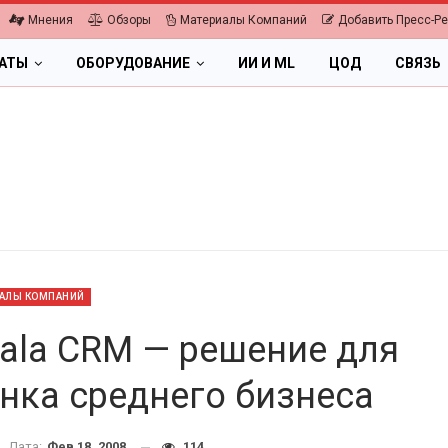
Мнения
Обзоры
Материалы Компаний
Добавить Пресс-Р
ЛАТЫ
ОБОРУДОВАНИЕ
ИИ И ML
ЦОД
СВЯЗЬ
АЛЫ КОМПАНИЙ
cala CRM — решение для
нка среднего бизнеса
ПК, НОУТБУКИ
ИБП
Дата:
Фев 18, 2008
114