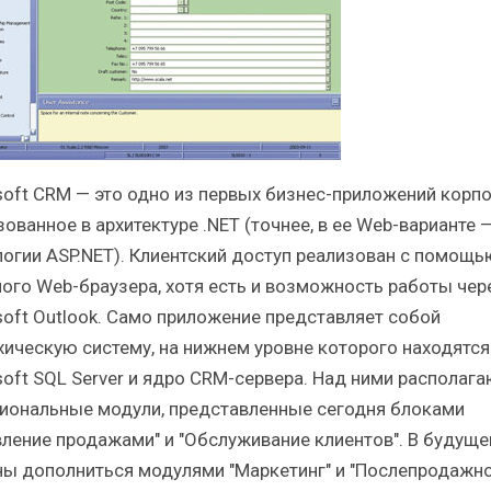
soft CRM — это одно из первых бизнес-приложений корпо
ованное в архитектуре .NET (точнее, в ее Web-варианте 
логии ASP.NET). Клиентский доступ реализован с помощь
ого Web-браузера, хотя есть и возможность работы чер
soft Outlook. Само приложение представляет собой
хическую систему, на нижнем уровне которого находятся
soft SQL Server и ядро CRM-сервера. Над ними располага
иональные модули, представленные сегодня блоками
вление продажами" и "Обслуживание клиентов". В будуще
ы дополниться модулями "Маркетинг" и "Послепродажн