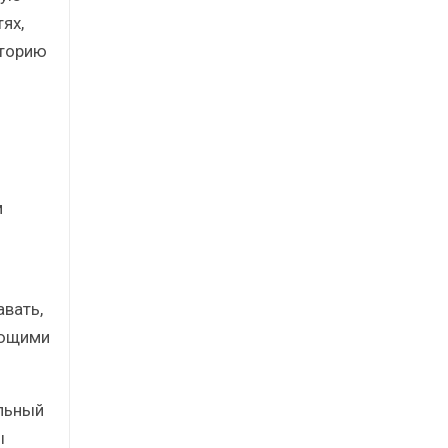
ях,
сторию
м
вать,
ующими
льный
ы