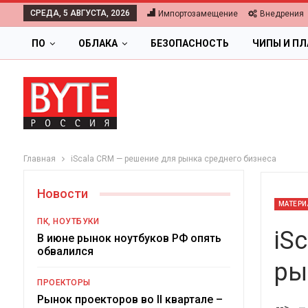
СРЕДА, 5 АВГУСТА, 2026
Импортозамещение
Внедрения
ПО
ОБЛАКА
БЕЗОПАСНОСТЬ
ЧИПЫ И П
Главная
iScala CRM — решение для рынка среднего бизнеса
Новости
МАТЕРИ
ПК, НОУТБУКИ
iS
В июне рынок ноутбуков РФ опять
обвалился
ры
ОБЛАКА
ПРОЕКТОРЫ
Цифровая экономика 2026.
Рынок проекторов во II квартале –
-->