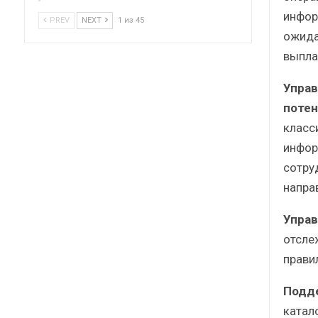
инфор
PREV
NEXT
1 из 45
ожида
выпла
Управ
потен
класс
инфор
сотру
напра
Управ
отсле
прави
Подде
катал