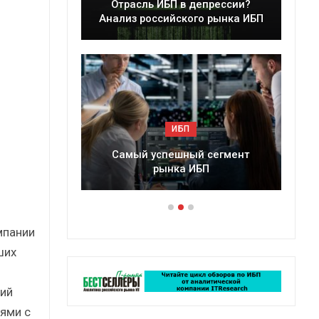
ессии?
Краткий статистический
ынка ИБП
сборник от…
ИБП
егмент
Подкосят ли глобальные угрозы
российский рынок ИБП?
мпании
ших
ий
ями с