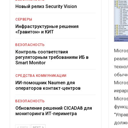
Новый релиз Security Vision
СЕРВЕРЫ
Инфраструктурные решения
«Гравитон» и КИТ
БЕЗОПАСНОСТЬ
Micro
Контроль соответствия
регуляторным требованиям ИБ в
реализ
Smart Monitor
техно
обычн
СРЕДСТВА КОММУНИКАЦИИ
Micro
ИИ-помощник Naumen для
операторов контакт-центров
иерар
Micro
БЕЗОПАСНОСТЬ
функц
Обновление решений CICADA8 для
мониторинга ИТ-периметра
"Упра
должн
PREV
NEXT