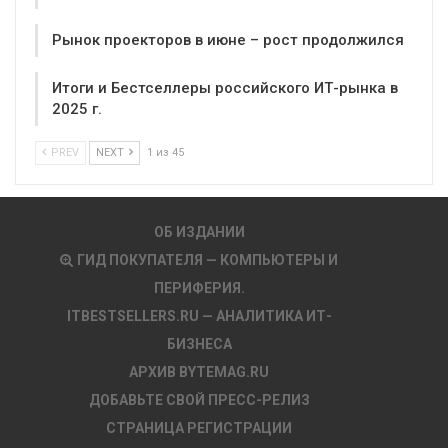
Рынок проекторов в июне – рост продолжился
Итоги и Бестселлеры российского ИТ-рынка в
2025 г.
PREV
NEXT
1 из 45
ОБ ИЗДАНИИ
ГИД ПОКУПАТЕЛЯ — КОМПЬЮТЕРЫ И
ПЕРИФЕРИЯ.
ITBESTSELLERS.RU — АНАЛИТИКА ИТ-
БИЗНЕСА
АРХИВ BYTEMAG.RU
ДОБАВЬТЕ СВОЙ ПРЕСС-РЕЛИЗ
СТРАНИЦА РЕГИСТРАЦИИ