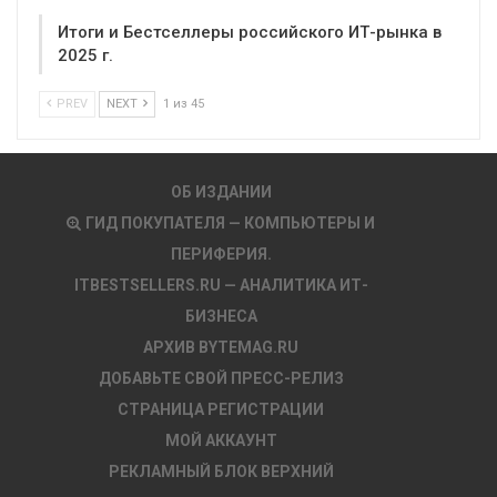
Итоги и Бестселлеры российского ИТ-рынка в
2025 г.
PREV
NEXT
1 из 45
ОБ ИЗДАНИИ
ГИД ПОКУПАТЕЛЯ — КОМПЬЮТЕРЫ И
ПЕРИФЕРИЯ.
ITBESTSELLERS.RU — АНАЛИТИКА ИТ-
БИЗНЕСА
АРХИВ BYTEMAG.RU
ДОБАВЬТЕ СВОЙ ПРЕСС-РЕЛИЗ
СТРАНИЦА РЕГИСТРАЦИИ
МОЙ АККАУНТ
РЕКЛАМНЫЙ БЛОК ВЕРХНИЙ