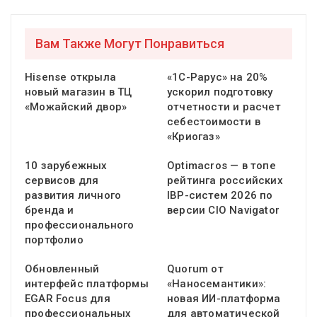
Вам Также Могут Понравиться
Hisense открыла
«1С-Рарус» на 20%
новый магазин в ТЦ
ускорил подготовку
«Можайский двор»
отчетности и расчет
себестоимости в
«Криогаз»
10 зарубежных
Optimacros — в топе
сервисов для
рейтинга российских
развития личного
IBP-систем 2026 по
бренда и
версии CIO Navigator
профессионального
портфолио
Обновленный
Quorum от
интерфейс платформы
«Наносемантики»:
EGAR Focus для
новая ИИ-платформа
профессиональных
для автоматической