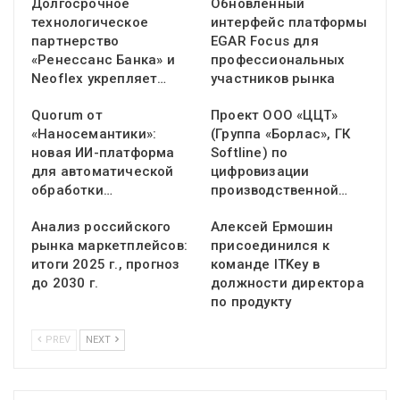
Долгосрочное
Обновленный
технологическое
интерфейс платформы
партнерство
EGAR Focus для
«Ренессанс Банка» и
профессиональных
Neoflex укрепляет…
участников рынка
Quorum от
Проект ООО «ЦЦТ»
«Наносемантики»:
(Группа «Борлас», ГК
новая ИИ-платформа
Softline) по
для автоматической
цифровизации
обработки…
производственной…
Анализ российского
Алексей Ермошин
рынка маркетплейсов:
присоединился к
итоги 2025 г., прогноз
команде ITKey в
до 2030 г.
должности директора
по продукту
PREV
NEXT