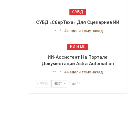
СУБД
СУБД «СберТеха» Для Сценариев ИИ
-->
4 недели тому назад
ИИ И ML
ИИ-Ассистент На Портале
Документации Astra Automation
-->
4 недели тому назад
PREV
NEXT
1 из 14