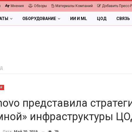
я
Мнения
Обзоры
Материалы Компаний
Добавить Пресс-
ЛАТЫ
ОБОРУДОВАНИЕ
ИИ И ML
ЦОД
СВЯЗЬ
ОД
ТИ
novo представила стратег
мной» инфраструктуры Ц
ПК, НОУТБУКИ
Дата:
Май 20, 2019
79