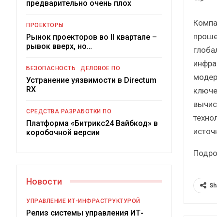
предварительно очень плох
Краткий статистический
сборник от…
Компа
ПРОЕКТОРЫ
проше
Рынок проекторов во II квартале –
рывок вверх, но…
глоба
инфра
БЕЗОПАСНОСТЬ
ДЕЛОВОЕ ПО
модер
Устранение уязвимости в Directum
ИБП
RX
ключе
вычис
Подкосят ли глобальные угрозы
СРЕДСТВА РАЗРАБОТКИ ПО
российский рынок ИБП?
техно
Платформа «Битрикс24 Вайбкод» в
источ
коробочной версии
Подро
Новости
Sh
УПРАВЛЕНИЕ ИТ-ИНФРАСТРУКТУРОЙ
Релиз системы управления ИТ-