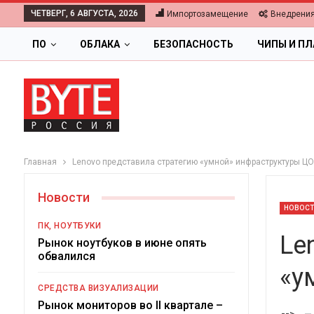
ЧЕТВЕРГ, 6 АВГУСТА, 2026
Импортозамещение
Внедрени
ПО
ОБЛАКА
БЕЗОПАСНОСТЬ
ЧИПЫ И П
Главная
Lenovo представила стратегию «умной» инфраструктуры Ц
Новости
НОВОС
ПК, НОУТБУКИ
Le
Рынок ноутбуков в июне опять
обвалился
«у
ОБЛАКА
СРЕДСТВА ВИЗУАЛИЗАЦИИ
Цифровая экономика 2026.
Рынок мониторов во II квартале –
-->