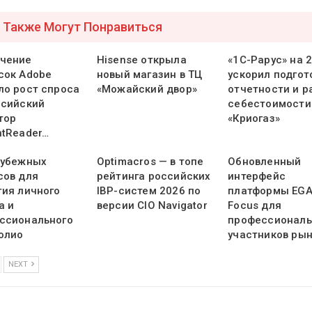
 Также Могут Понравиться
чение
Hisense открыла
«1С-Рарус» на 
сок Adobe
новый магазин в ТЦ
ускорил подгот
ло рост спроса
«Можайский двор»
отчетности и р
ссийский
себестоимости
тор
«Криогаз»
ntReader…
рубежных
Optimacros — в топе
Обновленный
сов для
рейтинга российских
интерфейс
тия личного
IBP-систем 2026 по
платформы EG
а и
версии CIO Navigator
Focus для
ссионального
профессионал
олио
участников ры
NEXT