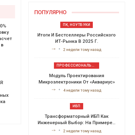
ПОПУЛЯРНО
ПК, НОУТБУКИ
20%
овку
Итоги И Бестселлеры Российского
асчет
ИТ-Рынка В 2025 Г.
 в
-->
2 недели тому назад
ПРОФЕССИОНАЛЬНОЕ ПРИКЛАДНОЕ ПО
Модуль Проектирования
Микроэлектроники От «Аквариус»
AR
-->
4 недели тому назад
ьных
нка
ИБП
Трансформаторный ИБП Как
Инженерный Выбор: На Примере…
-->
2 недели тому назад