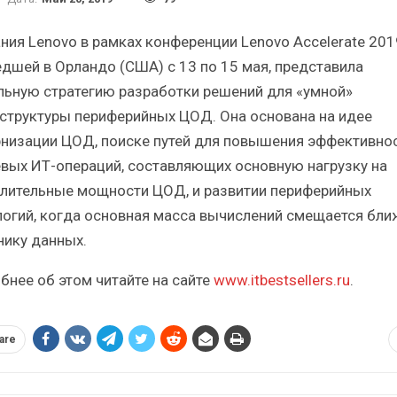
Итоги и Бестселлеры
Отрасль
российского ИТ-рынка в 2025 г.
Анализ ро
ния Lenovo в рамках конференции Lenovo Accelerate 201
дшей в Орландо (США) с 13 по 15 мая, представила
льную стратегию разработки решений для «умной»
структуры периферийных ЦОД. Она основана на идее
низации ЦОД, поиске путей для повышения эффективно
ИБП
вых ИТ-операций, составляющих основную нагрузку на
лительные мощности ЦОД, и развитии периферийных
Отрасль ИБП в депрессии?
Самый 
Часть II.
логий, когда основная масса вычислений смещается бли
нику данных.
бнее об этом читайте на сайте
www.itbestsellers.ru
.
are