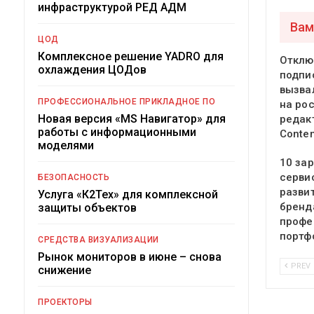
инфраструктурой РЕД АДМ
Вам
ЦОД
Комплексное решение YADRO для
Отклю
охлаждения ЦОДов
подпи
вызва
ПРОФЕССИОНАЛЬНОЕ ПРИКЛАДНОЕ ПО
на ро
Новая версия «MS Навигатор» для
редак
работы с информационными
Conte
моделями
10 за
серви
БЕЗОПАСНОСТЬ
разви
Услуга «К2Тех» для комплексной
бренд
защиты объектов
профе
портф
СРЕДСТВА ВИЗУАЛИЗАЦИИ
Рынок мониторов в июне – снова
PREV
снижение
ПРОЕКТОРЫ