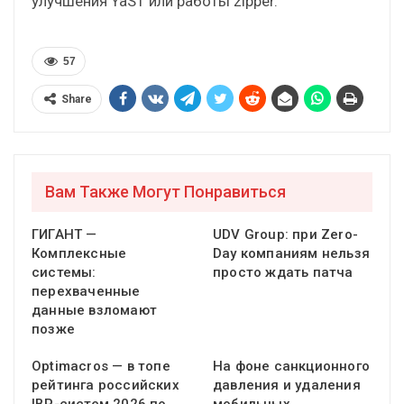
улучшения YaST или работы zipper.
57
Share
Вам Также Могут Понравиться
ГИГАНТ —
UDV Group: при Zero-
Комплексные
Day компаниям нельзя
системы:
просто ждать патча
перехваченные
данные взломают
позже
Optimacros — в топе
На фоне санкционного
рейтинга российских
давления и удаления