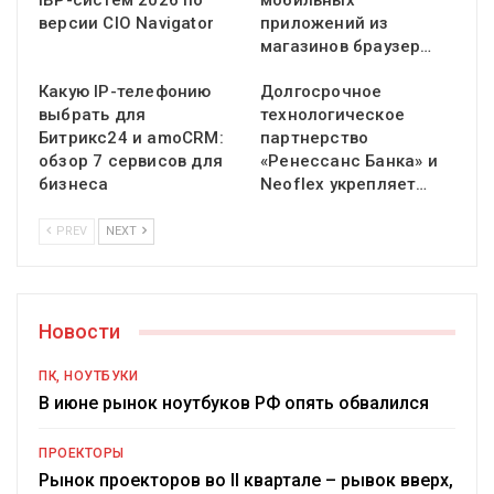
IBP-систем 2026 по
мобильных
версии CIO Navigator
приложений из
магазинов браузер…
Какую IP-телефонию
Долгосрочное
выбрать для
технологическое
Битрикс24 и amoCRM:
партнерство
обзор 7 сервисов для
«Ренессанс Банка» и
бизнеса
Neoflex укрепляет…
PREV
NEXT
Новости
ПК, НОУТБУКИ
В июне рынок ноутбуков РФ опять обвалился
ПРОЕКТОРЫ
Рынок проекторов во II квартале – рывок вверх,