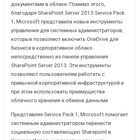
документами в облаке. Помимо этого,
благодаря SharePoint Server 2013 Service Pack
1, Microsoft представила новые инструменты
управления для системных администраторов,
которые позволяют включить OneDrive для
бизнеса в корпоративное облако
непосредственно из панели управления
SharePoint Server 2013. Эти инструменты
позволяют пользователям работать с
привычной корпоративной инфраструктурой и
при этом использовать преимущества
облачного хранения и обмена данными.
Представляя Service Pack 1, Microsoft помогает
системным администратором перенести
социальную составляющую Sharepoint в