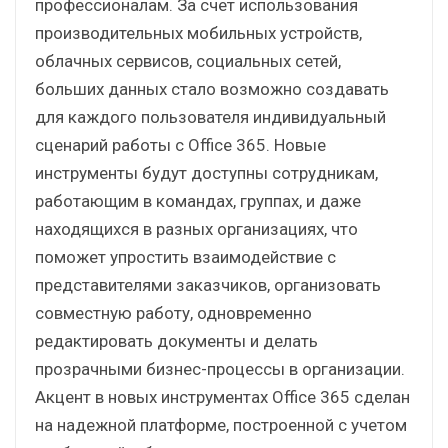
профессионалам. За счет использования
производительных мобильных устройств,
облачных сервисов, социальных сетей,
больших данных стало возможно создавать
для каждого пользователя индивидуальный
сценарий работы с Office 365. Новые
инструменты будут доступны сотрудникам,
работающим в командах, группах, и даже
находящихся в разных организациях, что
поможет упростить взаимодействие с
представителями заказчиков, организовать
совместную работу, одновременно
редактировать документы и делать
прозрачными бизнес-процессы в организации.
Акцент в новых инструментах Office 365 сделан
на надежной платформе, построенной с учетом