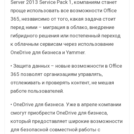
Server 2013 Service Pack 1, компаниям станет
проще использовать все возможности Office
365, независимо от того, какая задача стоит
перед ними – миграция в облако, внедрение
гибридного решения или постепенный переход
к облачным сервисам через использование
OneDrive для бизнеса и Yammer.
• Защита данных – новые возможности в Office
365 позволят организациям управлять,
отслеживать и проверять контент, не мешая
работе пользователей.
• OneDrive для бизнеса. Уже в апреле компании
смогут приобрести OneDrive для бизнеса,
который предоставляет широкие возможности
для безопасной совместной работы с