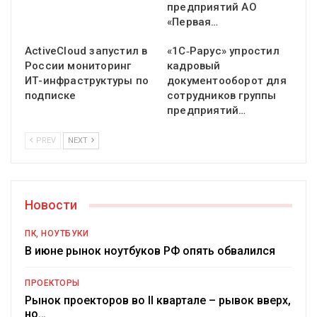
предприятий АО
«Первая…
ActiveCloud запустил в
«1С‑Рарус» упростил
России мониторинг
кадровый
ИТ-инфраструктуры по
документооборот для
подписке
сотрудников группы
предприятий…
PREV
NEXT
Новости
ПК, НОУТБУКИ
В июне рынок ноутбуков РФ опять обвалился
ПРОЕКТОРЫ
Рынок проекторов во II квартале – рывок вверх,
но…