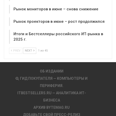
Рынок мониторов в июне – снова снижение
Рынок проекторов в июне – рост продолжился
Итоги и Бестселлеры российского ИТ-рынка в
2025 г.
PREV
NEXT
1 из 45
ОБ ИЗДАНИИ
ГИД ПОКУПАТЕЛЯ — КОМПЬЮТЕРЫ И
ПЕРИФЕРИЯ.
ITBESTSELLERS.RU — АНАЛИТИКА ИТ-
БИЗНЕСА
АРХИВ BYTEMAG.RU
ДОБАВЬТЕ СВОЙ ПРЕСС-РЕЛИЗ