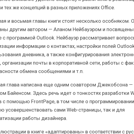
и тех же концепций в разных приложениях Office.
ая и восьмая главы книги стоят несколько особняком. 
аны другим автором — Аланом Нейбауэром и посвящены
е с программой Outlook. Нейбауэр рассматривает вопро
изации информации о контактах, настройки полей Outlook
ьзования дневника, а также конфигурирования электрон
, организации почты в корпоративной сети, работы с фак
асности обмена сообщениями и т.п.
ая глава написана еще одним соавтором Джекобсона —
м Байенсом. Здесь речь идет о тонкостях разработки 
в с помощью FrontPage, в том числе о программировании
ью усовершенствовать сами Web-страницы, так и для
атизации работы дизайнера.
ллюстрации в книге «адаптированы» в соответствии с ру