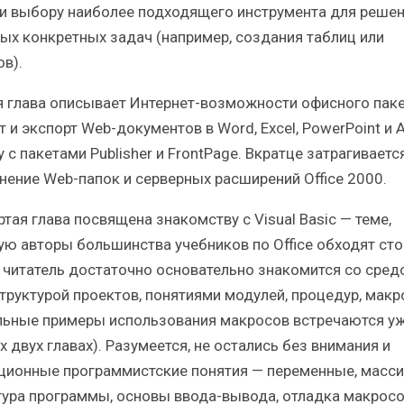
e и выбору наиболее подходящего инструмента для решен
ных конкретных задач (например, создания таблиц или
в).
я глава описывает Интернет-возможности офисного пак
 и экспорт Web-документов в Word, Excel, PowerPoint и 
 с пакетами Publisher и FrontPage. Вкратце затрагиваетс
нение Web-папок и серверных расширений Office 2000.
тая глава посвящена знакомству с Visual Basic — теме,
ую авторы большинства учебников по Office обходят сто
 читатель достаточно основательно знакомится со сред
структурой проектов, понятиями модулей, процедур, макр
льные примеры использования макросов встречаются уж
 двух главах). Разумеется, не остались без внимания и
ционные программистские понятия — переменные, масси
тура программы, основы ввода-вывода, отладка макросо