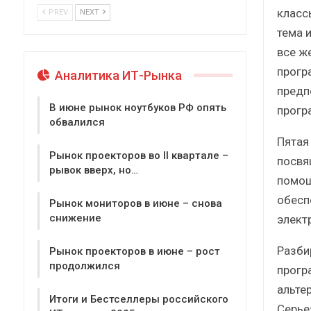
классы
PREV
NEXT
тема 
все ж
прогр
Аналитика ИТ-Рынка
предп
В июне рынок ноутбуков РФ опять
прогр
обвалился
Пятая
Рынок проекторов во II квартале –
посвя
рывок вверх, но…
помощ
обесп
Рынок мониторов в июне – снова
снижение
элект
Разби
Рынок проекторов в июне – рост
продолжился
прогр
альте
Итоги и Бестселлеры российского
Серье