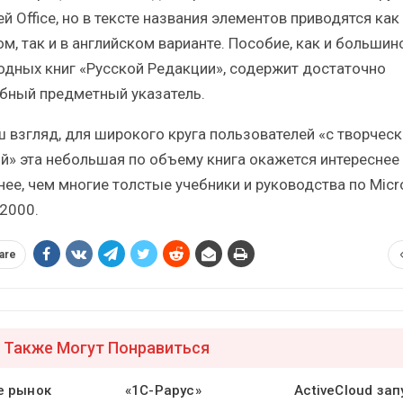
й Office, но в тексте названия элементов приводятся как
м, так и в английском варианте. Пособие, как и большин
одных книг «Русской Редакции», содержит достаточно
бный предметный указатель.
ш взгляд, для широкого круга пользователей «с творчес
й» эта небольшая по объему книга окажется интереснее 
нее, чем многие толстые учебники и руководства по Micr
 2000.
are
 Также Могут Понравиться
е рынок
«1С-Рарус»
ActiveCloud зап