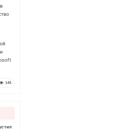
 в
ство
кой
и
osoft
145
устил