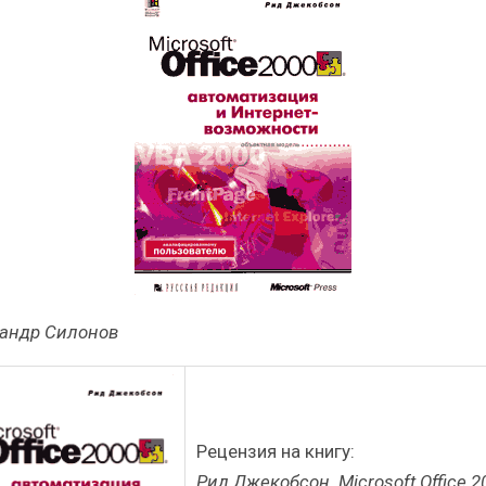
Итоги и Бестселлеры
Отрасль ИБП в де
российского ИТ-рынка в 2025 г.
Анализ российского
ИБП
ИБП
Отрасль ИБП в депрессии?
Самый успешный 
Часть II.
рынка ИБ
андр Силонов
Рецензия на книгу:
Рид Джекобсон. Microsoft Office 2