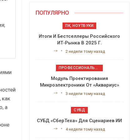
ПОПУЛЯРНО
ия,
ПК, НОУТБУКИ
Итоги И Бестселлеры Российского
ИТ-Рынка В 2025 Г.
-->
2 недели тому назад
ПРОФЕССИОНАЛЬНОЕ ПРИКЛАДНОЕ ПО
ниями
Модуль Проектирования
Микроэлектроники От «Аквариус»
ностей
-->
3 недели тому назад
 как
, а
СУБД
СУБД «СберТеха» Для Сценариев ИИ
фоне
-->
4 недели тому назад