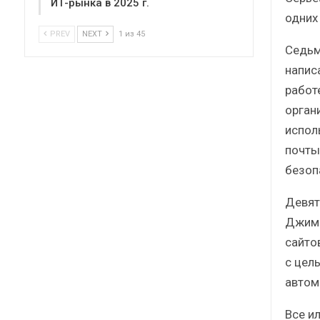
ИТ-рынка в 2025 г.
одних 
PREV
NEXT
1 из 45
Седьм
напис
работ
орган
испол
почты
безоп
Девят
Джимо
сайто
с цел
автом
Все и