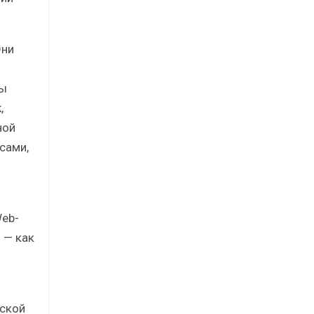
Они
сы
,
ной
сами,
Web-
 — как
сской