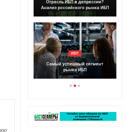
прессии?
Краткий статистический
 рынка ИБП
сборник от…
ИБП
сегмент
Подкосят ли глобальные угрозы
П
российский рынок ИБП?
000: