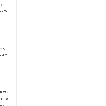
отя
нигу
— они
ми с
овать
атки.
ции