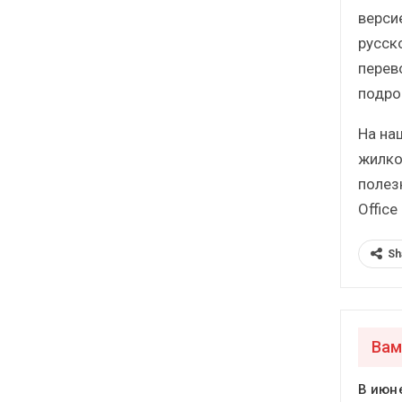
версие
русско
перев
подро
На на
жилко
полез
Office
Sh
Вам
В июн