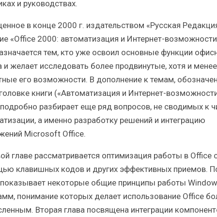
иках и руководствах.
енное в конце 2000 г. издательством «Русская Редакци
ие «Office 2000: автоматизация и Интернет-возможности
азначается тем, кто уже освоил основные функции офис
а и желает исследовать более продвинутые, хотя и менее
тные его возможности. В дополнение к темам, обозначе
головке книги («Автоматизация и Интернет-возможности
 подробно разбирает еще ряд вопросов, не сводимых к ч
атизации, а именно разработку решений и интеграцию
ений Microsoft Office.
вой главе рассматривается оптимизация работы в Office 
ью клавишных кодов и других эффективных приемов. П
 показывает некоторые общие принципы работы Window
амм, понимание которых делает использование Office бо
ленным. Вторая глава посвящена интеграции компонент