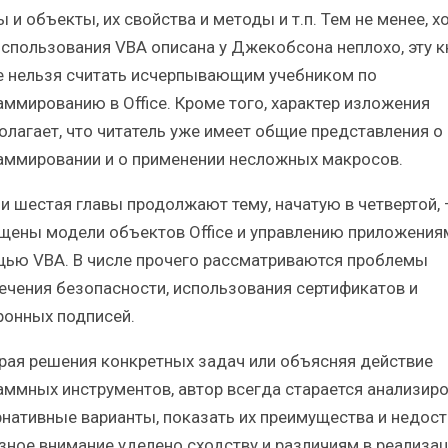
 и объекты, их свойства и методы и т.п. Тем не менее, х
использования VBA описана у Джекобсона неплохо, эту к
е нельзя считать исчерпывающим учебником по
аммированию в Office. Кроме того, характер изложения
олагает, что читатель уже имеет общие представления о
аммировании и о применении несложных макросов.
 и шестая главы продолжают тему, начатую в четвертой, 
щены модели объектов Office и управлению приложения
ью VBA. В числе прочего рассматриваются проблемы
ечения безопасности, использования сертификатов и
ронных подписей.
рая решения конкретных задач или объясняя действие
аммных инструментов, автор всегда старается анализир
рнативные варианты, показать их преимущества и недост
зное внимание уделено сходству и различиям в реализа