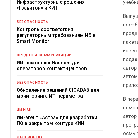
учебн
Инфраструктурные решения
«Гравитон» и КИТ
Выпущ
БЕЗОПАСНОСТЬ
пособ
Контроль соответствия
предн
регуляторным требованиям ИБ в
Smart Monitor
пакет
извес
СРЕДСТВА КОММУНИКАЦИИ
подза
ИИ-помощник Naumen для
автор
операторов контакт-центров
автом
БЕЗОПАСНОСТЬ
прилож
Обновление решений CICADA8 для
мониторинга ИТ-периметра
В пер
помощ
ИИ И ML
автор
ИИ-агент «Астра» для разработки
ПО в закрытом контуре КИИ
прогр
осмыс
ДЕЛОВОЕ ПО