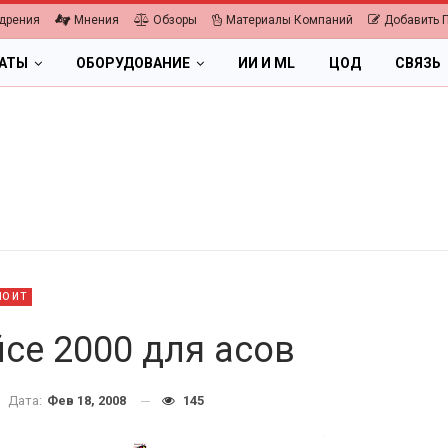
дрения
Мнения
Обзоры
Материалы Компаний
Добавить 
ЛАТЫ
ОБОРУДОВАНИЕ
ИИ И ML
ЦОД
СВЯЗЬ
ПО ИТ
fice 2000 для асов
Дата:
Фев 18, 2008
145
ПК, НОУТБУКИ
ИБП