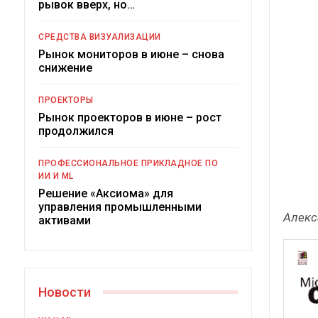
рывок вверх, но…
Краткий статистический
сборник от…
СРЕДСТВА ВИЗУАЛИЗАЦИИ
Рынок мониторов в июне – снова
снижение
ПРОЕКТОРЫ
Рынок проекторов в июне – рост
ИБП
продолжился
Подкосят ли глобальные угрозы
ПРОФЕССИОНАЛЬНОЕ ПРИКЛАДНОЕ ПО
российский рынок ИБП?
ИИ И ML
Решение «Аксиома» для
управления промышленными
Алекс
активами
Новости