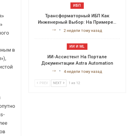
ИБП
я»
Трансформаторный ИБП Как
Инженерный Выбор: На Примере…
»
-->
2 недели тому назад
ного
ИИ И ML
нным в
ИИ-Ассистент На Портале
»),
Документации Astra Automation
истой
-->
4 недели тому назад
PREV
NEXT
1 из 12
с
опутно
s-
лее
ов