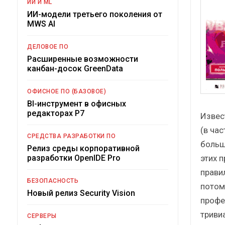
ИИ И ML
ИИ-модели третьего поколения от
MWS AI
ДЕЛОВОЕ ПО
Расширенные возможности
канбан-досок GreenData
ОФИСНОЕ ПО (БАЗОВОЕ)
BI-инструмент в офисных
редакторах Р7
Извес
(в час
СРЕДСТВА РАЗРАБОТКИ ПО
больш
Релиз среды корпоративной
этих 
разработки OpenIDE Pro
прави
БЕЗОПАСНОСТЬ
потом
Новый релиз Security Vision
профе
триви
СЕРВЕРЫ