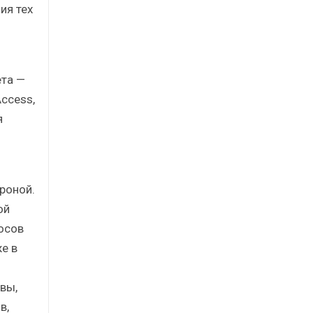
ия тех
ета —
Access,
я
роной.
ой
осов
е в
вы,
в,