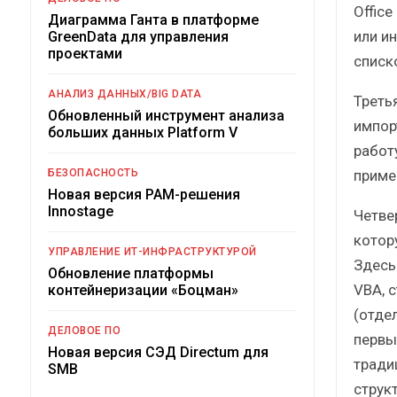
Offic
Диаграмма Ганта в платформе
или и
GreenData для управления
проектами
списко
АНАЛИЗ ДАННЫХ/BIG DATA
Треть
Обновленный инструмент анализа
импорт
больших данных Platform V
работу
приме
БЕЗОПАСНОСТЬ
Новая версия PAM-решения
Innostage
Четвер
котор
УПРАВЛЕНИЕ ИТ-ИНФРАСТРУКТУРОЙ
Здесь
Обновление платформы
VBA, 
контейнеризации «Боцман»
(отде
ДЕЛОВОЕ ПО
первых
Новая версия СЭД Directum для
тради
SMB
струк