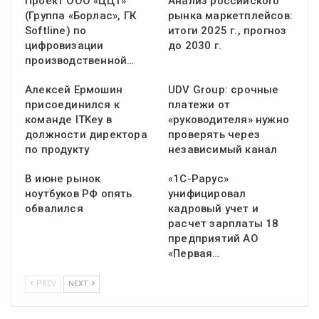
Проект ООО «ЦЦТ»
Анализ российского
(Группа «Борлас», ГК
рынка маркетплейсов:
Softline) по
итоги 2025 г., прогноз
цифровизации
до 2030 г.
производственной…
Алексей Ермошин
UDV Group: срочные
присоединился к
платежи от
команде ITKey в
«руководителя» нужно
должности директора
проверять через
по продукту
независимый канал
В июне рынок
«1С-Рарус»
ноутбуков РФ опять
унифицировал
обвалился
кадровый учет и
расчет зарплаты 18
предприятий АО
«Первая…
PREV
NEXT