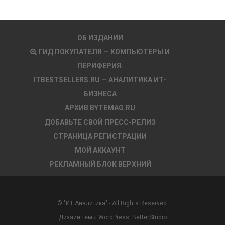
ОБ ИЗДАНИИ
ГИД ПОКУПАТЕЛЯ — КОМПЬЮТЕРЫ И
ПЕРИФЕРИЯ.
ITBESTSELLERS.RU — АНАЛИТИКА ИТ-
БИЗНЕСА
АРХИВ BYTEMAG.RU
ДОБАВЬТЕ СВОЙ ПРЕСС-РЕЛИЗ
СТРАНИЦА РЕГИСТРАЦИИ
МОЙ АККАУНТ
РЕКЛАМНЫЙ БЛОК ВЕРХНИЙ
© "ИТ Аналитика" - All Rights Reserved.
Дизайн темы WordPress:
BetterStudio