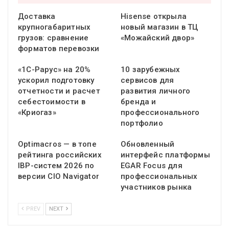
Доставка
Hisense открыла
крупногабаритных
новый магазин в ТЦ
грузов: сравнение
«Можайский двор»
форматов перевозки
«1С-Рарус» на 20%
10 зарубежных
ускорил подготовку
сервисов для
отчетности и расчет
развития личного
себестоимости в
бренда и
«Криогаз»
профессионального
портфолио
Optimacros — в топе
Обновленный
рейтинга российских
интерфейс платформы
IBP-систем 2026 по
EGAR Focus для
версии CIO Navigator
профессиональных
участников рынка
PREV
NEXT