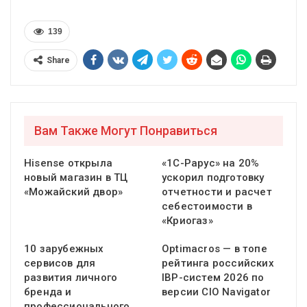
139
Share
Вам Также Могут Понравиться
Hisense открыла
«1С-Рарус» на 20%
новый магазин в ТЦ
ускорил подготовку
«Можайский двор»
отчетности и расчет
себестоимости в
«Криогаз»
10 зарубежных
Optimacros — в топе
сервисов для
рейтинга российских
развития личного
IBP-систем 2026 по
бренда и
версии CIO Navigator
профессионального