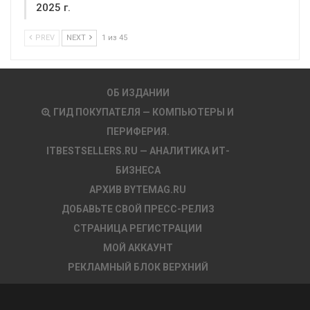
2025 г.
PREV
NEXT
1 из 45
ОБ ИЗДАНИИ
ГИД ПОКУПАТЕЛЯ — КОМПЬЮТЕРЫ И
ПЕРИФЕРИЯ.
ITBESTSELLERS.RU — АНАЛИТИКА ИТ-
БИЗНЕСА
АРХИВ BYTEMAG.RU
ДОБАВЬТЕ СВОЙ ПРЕСС-РЕЛИЗ
СТРАНИЦА РЕГИСТРАЦИИ
МОЙ АККАУНТ
РЕКЛАМНЫЙ БЛОК ВЕРХНИЙ