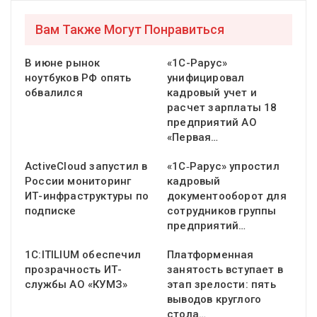
Вам Также Могут Понравиться
В июне рынок
«1С-Рарус»
ноутбуков РФ опять
унифицировал
обвалился
кадровый учет и
расчет зарплаты 18
предприятий АО
«Первая…
ActiveCloud запустил в
«1С‑Рарус» упростил
России мониторинг
кадровый
ИТ-инфраструктуры по
документооборот для
подписке
сотрудников группы
предприятий…
1С:ITILIUM обеспечил
Платформенная
прозрачность ИТ-
занятость вступает в
службы АО «КУМЗ»
этап зрелости: пять
выводов круглого
стола…