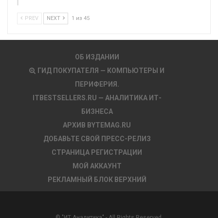
PREV
NEXT
1 из 45
ОБ ИЗДАНИИ
ГИД ПОКУПАТЕЛЯ — КОМПЬЮТЕРЫ И
ПЕРИФЕРИЯ.
ITBESTSELLERS.RU — АНАЛИТИКА ИТ-
БИЗНЕСА
АРХИВ BYTEMAG.RU
ДОБАВЬТЕ СВОЙ ПРЕСС-РЕЛИЗ
СТРАНИЦА РЕГИСТРАЦИИ
МОЙ АККАУНТ
РЕКЛАМНЫЙ БЛОК ВЕРХНИЙ
© "ИТ Аналитика" - All Rights Reserved.