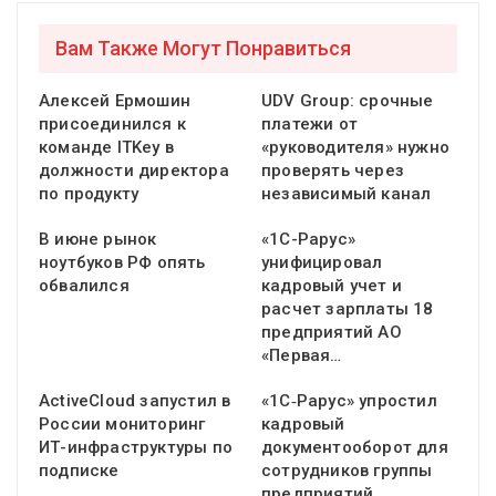
Вам Также Могут Понравиться
Алексей Ермошин
UDV Group: срочные
присоединился к
платежи от
команде ITKey в
«руководителя» нужно
должности директора
проверять через
по продукту
независимый канал
В июне рынок
«1С-Рарус»
ноутбуков РФ опять
унифицировал
обвалился
кадровый учет и
расчет зарплаты 18
предприятий АО
«Первая…
ActiveCloud запустил в
«1С‑Рарус» упростил
России мониторинг
кадровый
ИТ-инфраструктуры по
документооборот для
подписке
сотрудников группы
предприятий…