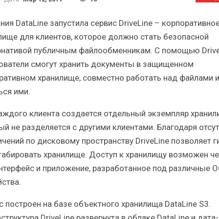
Краткий статистический
Итоги и Бестсел
сборник от…
российского ИТ-рынка 
ния DataLine запустила сервис DriveLine – корпоративно
лище для клиентов, которое должно стать безопасной
рнативой публичным файлообменникам. С помощью Drive
ователи смогут хранить документы в защищенном
ративном хранилище, совместно работать над файлами 
ИБП
ИБП
ься ими.
косят ли глобальные угрозы
Отрасль ИБП в депр
аждого клиента создается отдельный экземпляр хранил
российский рынок ИБП?
Часть II.
ый не разделяется с другими клиентами. Благодаря отсу
ичений по дисковому пространству DriveLine позволяет г
абировать хранилище. Доступ к хранилищу возможен че
нтерфейс и приложение, разработанное под различные О
йства.
с построен на базе объектного хранилища DataLine S3.
труктура DriveLine развернута в облаке DataLine и дата-