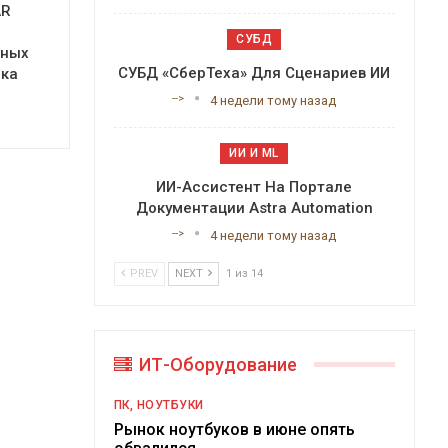
AR
СУБД
ьных
СУБД «СберТеха» Для Сценариев ИИ
нка
-->
4 недели тому назад
ИИ И ML
ИИ-Ассистент На Портале
Документации Astra Automation
-->
4 недели тому назад
PREV
NEXT
1 из 14
ИТ-Оборудование
ПК, НОУТБУКИ
Рынок ноутбуков в июне опять