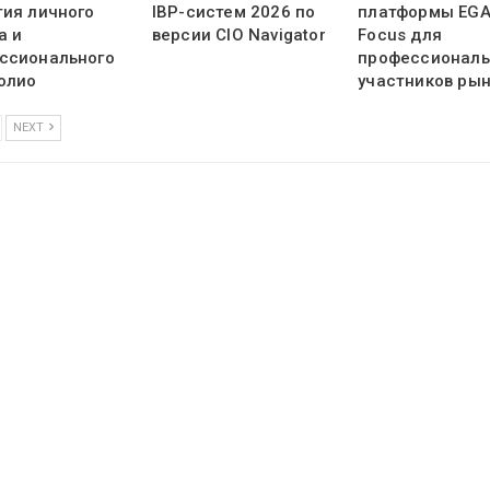
тия личного
IBP-систем 2026 по
платформы EG
а и
версии CIO Navigator
Focus для
ссионального
профессионал
олио
участников ры
NEXT