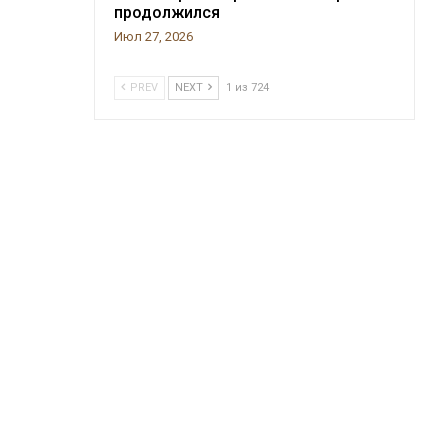
продолжился
Июл 27, 2026
PREV
NEXT
1 из 724