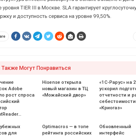
 уровня TIER III в Москве. SLA гарантирует круглосуточн
ржку и доступность сервиса на уровне 99,50%.
are
 Также Могут Понравиться
чение
Hisense открыла
«1С-Рарус» на 
сок Adobe
новый магазин в ТЦ
ускорил подгот
ло рост спроса
«Можайский двор»
отчетности и р
ссийский
себестоимости
тор
«Криогаз»
ntReader…
рубежных
Optimacros — в топе
Обновленный
сов для
рейтинга российских
интерфейс