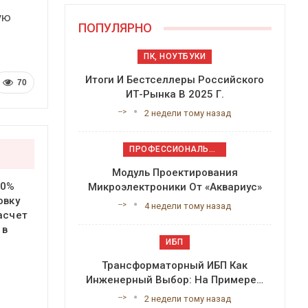
ую
ПОПУЛЯРНО
ПК, НОУТБУКИ
Итоги И Бестселлеры Российского
70
ИТ-Рынка В 2025 Г.
-->
2 недели тому назад
ПРОФЕССИОНАЛЬНОЕ ПРИКЛАДНОЕ ПО
Модуль Проектирования
20%
Микроэлектроники От «Аквариус»
овку
-->
4 недели тому назад
асчет
 в
ИБП
Трансформаторный ИБП Как
Инженерный Выбор: На Примере…
-->
2 недели тому назад