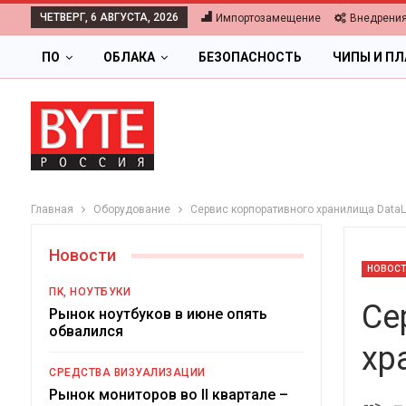
ЧЕТВЕРГ, 6 АВГУСТА, 2026
Импортозамещение
Внедрени
ПО
ОБЛАКА
БЕЗОПАСНОСТЬ
ЧИПЫ И П
Главная
Оборудование
Сервис корпоративного хранилища DataL
Новости
НОВОС
ПК, НОУТБУКИ
Се
Рынок ноутбуков в июне опять
обвалился
хр
СРЕДСТВА ВИЗУАЛИЗАЦИИ
Ц
Рынок мониторов во II квартале –
-->