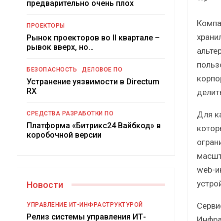
предварительно очень плох
Компа
ПРОЕКТОРЫ
храни
Рынок проекторов во II квартале –
рывок вверх, но…
альте
польз
БЕЗОПАСНОСТЬ
ДЕЛОВОЕ ПО
корпо
Устранение уязвимости в Directum
RX
делит
Под
Для к
СРЕДСТВА РАЗРАБОТКИ ПО
Платформа «Битрикс24 Вайбкод» в
котор
коробочной версии
огран
масшт
web-и
устро
Новости
Серви
УПРАВЛЕНИЕ ИТ-ИНФРАСТРУКТУРОЙ
Релиз системы управления ИТ-
Инфрас