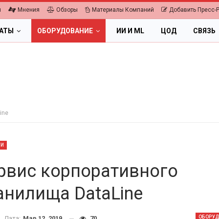
я
Мнения
Обзоры
Материалы Компаний
Добавить Пресс-
ЛАТЫ
ОБОРУДОВАНИЕ
ИИ И ML
ЦОД
СВЯЗЬ
ine
ТИ
рвис корпоративного
анилища DataLine
ОБЛАКА
ПК, НОУТБУКИ
ифровая экономика 2026.
ОБОРУ
Дата:
Мар 12, 2019
70