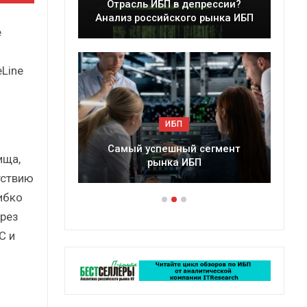
леры
Отрасль ИБП в депрессии?
в 2025 г.
Анализ российского рынка ИБП
е
Line
и
ИБП
ессии?
Самый успешный сегмент
ища,
рынка ИБП
тствию
ибко
рез
С и