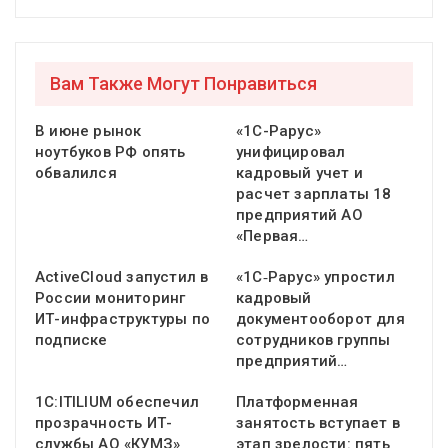
Вам Также Могут Понравиться
В июне рынок
«1С-Рарус»
ноутбуков РФ опять
унифицировал
обвалился
кадровый учет и
расчет зарплаты 18
предприятий АО
«Первая…
ActiveCloud запустил в
«1С‑Рарус» упростил
России мониторинг
кадровый
ИТ-инфраструктуры по
документооборот для
подписке
сотрудников группы
предприятий…
1С:ITILIUM обеспечил
Платформенная
прозрачность ИТ-
занятость вступает в
службы АО «КУМЗ»
этап зрелости: пять