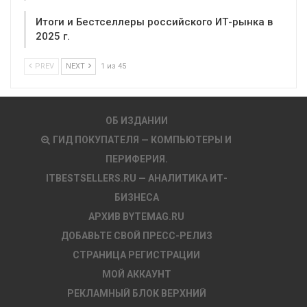
Итоги и Бестселлеры российского ИТ-рынка в
2025 г.
PREV
NEXT
1 из 45
ОБ ИЗДАНИИ
ГИД ПОКУПАТЕЛЯ — КОМПЬЮТЕРЫ И
ПЕРИФЕРИЯ.
ITBESTSELLERS.RU — АНАЛИТИКА ИТ-
БИЗНЕСА
АРХИВ BYTEMAG.RU
ДОБАВЬТЕ СВОЙ ПРЕСС-РЕЛИЗ
СТРАНИЦА РЕГИСТРАЦИИ
МОЙ АККАУНТ
РЕКЛАМНЫЙ БЛОК ВЕРХНИЙ