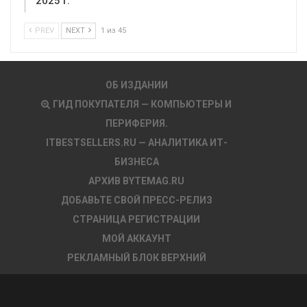
2025 г.
PREV
NEXT
1 из 45
ОБ ИЗДАНИИ
ГИД ПОКУПАТЕЛЯ — КОМПЬЮТЕРЫ И
ПЕРИФЕРИЯ.
ITBESTSELLERS.RU — АНАЛИТИКА ИТ-
БИЗНЕСА
АРХИВ BYTEMAG.RU
ДОБАВЬТЕ СВОЙ ПРЕСС-РЕЛИЗ
СТРАНИЦА РЕГИСТРАЦИИ
МОЙ АККАУНТ
РЕКЛАМНЫЙ БЛОК ВЕРХНИЙ