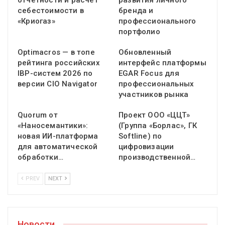
отчетности и расчет
развития личного
себестоимости в
бренда и
«Криогаз»
профессионального
портфолио
Optimacros — в топе
Обновленный
рейтинга российских
интерфейс платформы
IBP-систем 2026 по
EGAR Focus для
версии CIO Navigator
профессиональных
участников рынка
Quorum от
Проект ООО «ЦЦТ»
«Наносемантики»:
(Группа «Борлас», ГК
новая ИИ-платформа
Softline) по
для автоматической
цифровизации
обработки…
производственной…
PREV
NEXT
Новости