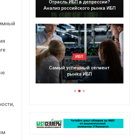
леры
Отрасль ИБП в депрессии?
в 2025 г.
Анализ российского рынка ИБП
аммный
ия
re
ИБП
ессии?
Самый успешный сегмент
ые
рынка ИБП
ости,
ым