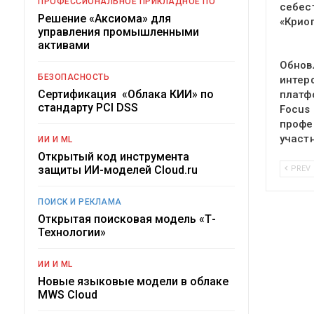
ПРОФЕССИОНАЛЬНОЕ ПРИКЛАДНОЕ ПО
себес
Решение «Аксиома» для
«Крио
управления промышленными
активами
Обнов
БЕЗОПАСНОСТЬ
интер
Сертификация «Облака КИИ» по
платф
стандарту PCI DSS
Focus
профе
участ
ИИ И ML
Открытый код инструмента
защиты ИИ-моделей Cloud.ru
PREV
ПОИСК И РЕКЛАМА
Открытая поисковая модель «Т-
Технологии»
ИИ И ML
Новые языковые модели в облаке
MWS Cloud