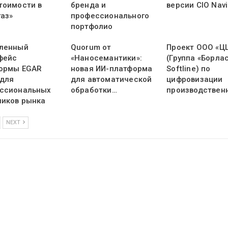
тоимости в
бренда и
версии CIO Navi
газ»
профессионального
портфолио
ленный
Quorum от
Проект ООО «Ц
фейс
«Наносемантики»:
(Группа «Борлас
ормы EGAR
новая ИИ-платформа
Softline) по
 для
для автоматической
цифровизации
ссиональных
обработки…
производствен
ников рынка
NEXT