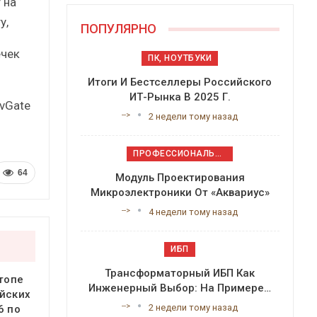
 на
у,
ПОПУЛЯРНО
ечек
ПК, НОУТБУКИ
Итоги И Бестселлеры Российского
ИТ-Рынка В 2025 Г.
 vGate
-->
2 недели тому назад
ПРОФЕССИОНАЛЬНОЕ ПРИКЛАДНОЕ ПО
64
Модуль Проектирования
Микроэлектроники От «Аквариус»
-->
4 недели тому назад
ИБП
Трансформаторный ИБП Как
 топе
Инженерный Выбор: На Примере…
йских
-->
2 недели тому назад
6 по