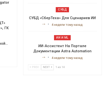
gator
СУБД
СУБД «СберТеха» Для Сценариев ИИ
ЦТ»
-->
4 недели тому назад
», ГК
ИИ И ML
ной…
ИИ-Ассистент На Портале
Документации Astra Automation
-->
4 недели тому назад
PREV
NEXT
1 из 14