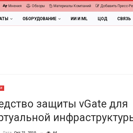
Мнения
Обзоры
Материалы Компаний
Добавить Пресс-Р
ЛАТЫ
ОБОРУДОВАНИЕ
ИИ И ML
ЦОД
СВЯЗЬ
ТИ
едство защиты vGate для
ртуальной инфраструктур
ОБЛАКА
ПК, НОУТБУКИ
ифровая экономика 2026.
Дата:
Окт 21, 2010
64