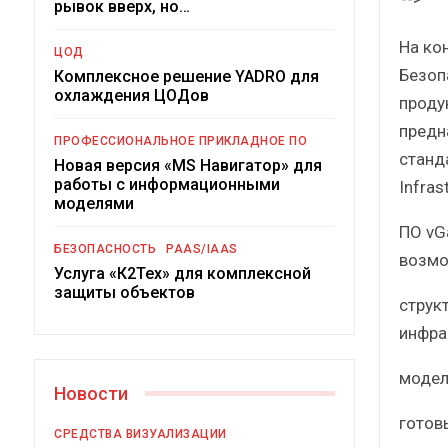
рывок вверх, но…
На ко
ЦОД
Безоп
Комплексное решение YADRO для
охлаждения ЦОДов
проду
предн
ПРОФЕССИОНАЛЬНОЕ ПРИКЛАДНОЕ ПО
станд
Новая версия «MS Навигатор» для
работы с информационными
Infras
моделями
Под
ПО vG
БЕЗОПАСНОСТЬ
PAAS/IAAS
возмо
Услуга «К2Тех» для комплексной
защиты объектов
струк
инфра
модел
Новости
готов
СРЕДСТВА ВИЗУАЛИЗАЦИИ