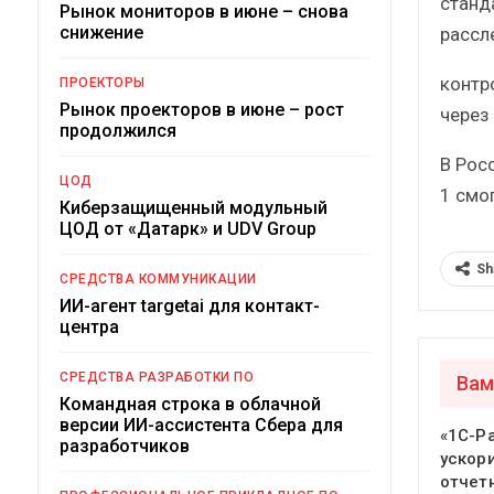
станд
Рынок мониторов в июне – снова
снижение
рассл
контр
ПРОЕКТОРЫ
Рынок проекторов в июне – рост
через
продолжился
В Росс
ЦОД
1 смо
Киберзащищенный модульный
ЦОД от «Датарк» и UDV Group
Sh
СРЕДСТВА КОММУНИКАЦИИ
ИИ-агент targetai для контакт-
центра
СРЕДСТВА РАЗРАБОТКИ ПО
Вам
Командная строка в облачной
версии ИИ-ассистента Сбера для
«1С-Р
разработчиков
ускор
отчет