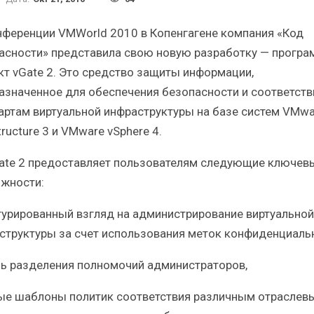
Краткий статистический
Итоги и Бестсел
сборник от…
российского ИТ-рынка 
нференции VMWorld 2010 в Копенгагене компания «Код
асности» представила свою новую разработку — прогр
кт vGate 2. Это средство защиты информации,
азначенное для обеспечения безопасности и соответств
артам виртуальной инфраструктуры на базе систем VMwa
ИБП
ИБП
tructure 3 и VMware vSphere 4.
косят ли глобальные угрозы
Отрасль ИБП в депр
ate 2 предоставляет пользователям следующие ключев
российский рынок ИБП?
Часть II.
жности:
турированный взгляд на администрирование виртуальной
структуры за счет использования меток конфиденциальн
ь разделения полномочий администраторов,
ые шаблоны политик соответствия различным отраслев