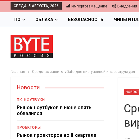
СРЕДА, 5 АВГУСТА, 2026
Импортозамещение
Внедрения
ПО
ОБЛАКА
БЕЗОПАСНОСТЬ
ЧИПЫ И П
Главная
Средство защиты vGate для виртуальной инфраструктуры
Новости
НОВОС
ПК, НОУТБУКИ
Ср
Рынок ноутбуков в июне опять
обвалился
ви
ПРОЕКТОРЫ
Ц
Рынок проекторов во II квартале –
-->