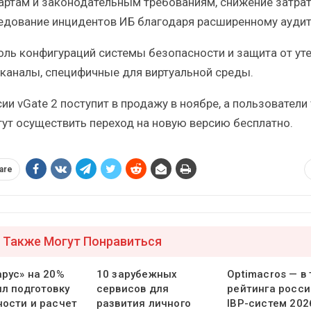
артам и законодательным требованиям, снижение затрат
едование инцидентов ИБ благодаря расширенному аудит
оль конфигураций системы безопасности и защита от ут
 каналы, специфичные для виртуальной среды.
ии vGate 2 поступит в продажу в ноябре, а пользователи
гут осуществить переход на новую версию бесплатно.
are
 Также Могут Понравиться
арус» на 20%
10 зарубежных
Optimacros — в
ил подготовку
сервисов для
рейтинга росси
ности и расчет
развития личного
IBP-систем 202