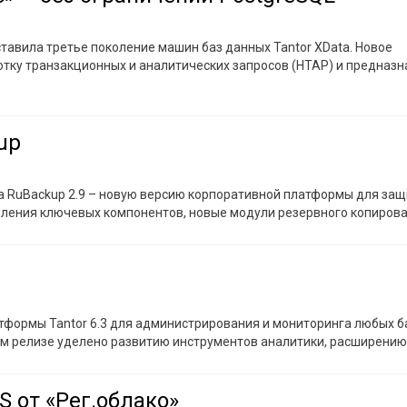
ставила третье поколение машин баз данных Tantor XData. Новое
ку транзакционных и аналитических запросов (HTAP) и предназн
up
ла RuBackup 2.9 – новую версию корпоративной платформы для за
вления ключевых компонентов, новые модули резервного копирова
тформы Tantor 6.3 для администрирования и мониторинга любых б
ом релизе уделено развитию инструментов аналитики, расширению
 от «Рег.облако»