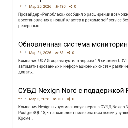
-->
Мар 25, 2026
130
0
Провайдер «Рег.облако» сообщил о расширении возможн
восстановления в новый кластер в режиме self service б
резервных
…
Обновленная система мониторин
-->
Мар 24, 2026
63
0
Компания UDV Group выпустила версию 1.9 системы UDV
автоматизированных и информационных систем различно
давать
…
СУБД Nexign Nord с поддержкой 
-->
Мар 3, 2026
131
0
Компания Nexign выпустила новую версию СУБД Nexign N
PostgreSQL 18, что позволяет пользоваться всеми улуч
Кроме
…