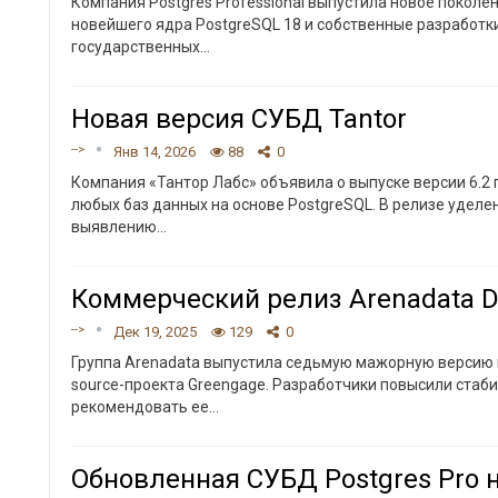
Компания Postgres Professional выпустила новое поколе
новейшего ядра PostgreSQL 18 и собственные разработк
государственных
…
Новая версия СУБД Tantor
-->
Янв 14, 2026
88
0
Компания «Тантор Лабс» объявила о выпуске версии 6.2
любых баз данных на основе PostgreSQL. В релизе удел
выявлению
…
Коммерческий релиз Arenadata D
-->
Дек 19, 2025
129
0
Группа Arenadata выпустила седьмую мажорную версию 
source-проекта Greengage. Разработчики повысили ста
рекомендовать ее
…
Обновленная СУБД Postgres Pro н