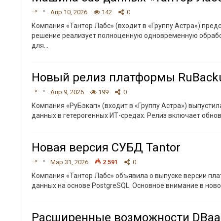
-->
Апр 10, 2026
142
0
Компания «Тантор Лабс» (входит в «Группу Астра») пред
решение реализует полноценную одновременную обработ
для
…
Новый релиз платформы RuBack
-->
Апр 9, 2026
199
0
Компания «РуБэкап» (входит в «Группу Астра») выпусти
данных в гетерогенных ИТ-средах. Релиз включает обно
Новая версия СУБД Tantor
-->
Мар 31, 2026
2 591
0
Компания «Тантор Лабс» объявила о выпуске версии пла
данных на основе PostgreSQL. Основное внимание в нов
Расширенные возможности DBaaS