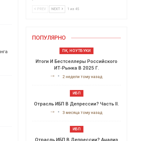
PREV
NEXT
1 из 45
ПОПУЛЯРНО
ПК, НОУТБУКИ
инга
Итоги И Бестселлеры Российского
ИТ-Рынка В 2025 Г.
-->
2 недели тому назад
ИБП
Отрасль ИБП В Депрессии? Часть II.
-->
3 месяца тому назад
ИБП
Отрасль ИБП В Депрессии? Анализ