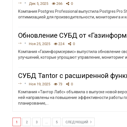
-->
Дек 5, 2025
266
0
Компания Postgres Professional выпустила Postgres Pro 
оптимизацией для производительности, мониторинга и к
Обновление СУБД от «Газинформ
-->
Ноя 25, 2025
224
0
Компания «Газинформсервис» выпустила обновление своей
улучшений, которые упрощают управление, мониторинг 
СУБД Tantor с расширенной фун
-->
Ноя 19, 2025
73
0
Компания «Тантор Лабс» объявила о выпуске новой верс
ней направлены на повышение эффективности работы п
планирование,
…
1
2
3
…
5
СЛЕДУЮЩИЙ