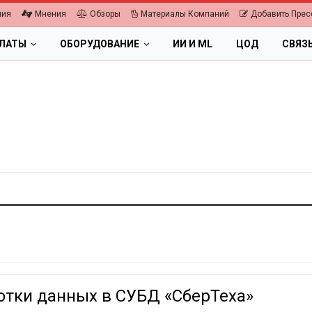
ния
Мнения
Обзоры
Материалы Компаний
Добавить Прес
ПЛАТЫ
ОБОРУДОВАНИЕ
ИИ И ML
ЦОД
СВЯЗ
отки данных в СУБД «СберТеха»