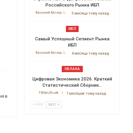
Российского Рынка ИБП
Василий Мочар, ITResearch
3 месяца тому назад
ИБП
Самый Успешный Сегмент Рынка
ИБП
Василий Мочар, ITResearch
4 месяца тому назад
ОБЛАКА
Цифровая Экономика 2026. Краткий
Статистический Сборник…
TW6bURcstk
7 месяцев тому назад
ия в
PREV
NEXT