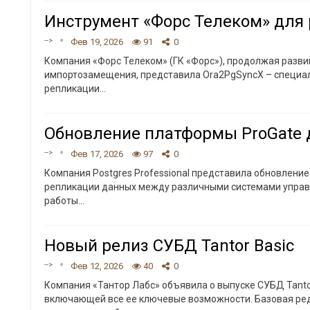
Инструмент «Форс Телеком» для 
-->
Фев 19, 2026
91
0
Компания «Форс Телеком» (ГК «Форс»), продолжая разви
импортозамещения, представила Ora2PgSyncX – специал
репликации
…
Обновление платформы ProGate
-->
Фев 17, 2026
97
0
Компания Postgres Professional представила обновлени
репликации данных между различными системами управл
работы
…
Новый релиз СУБД Tantor Basic
-->
Фев 12, 2026
40
0
Компания «Тантор Лабс» объявила о выпуске СУБД Tantor
включающей все ее ключевые возможности. Базовая ред