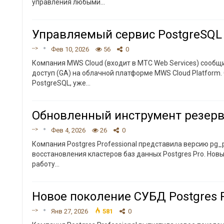
управления любыми
…
Управляемый сервис PostgreSQL
-->
Фев 10, 2026
56
0
Компания MWS Cloud (входит в МТС Web Services) сообщ
доступ (GA) на облачной платформе MWS Cloud Platform
PostgreSQL, уже
…
Обновленный инструмент резервн
-->
Фев 4, 2026
26
0
Компания Postgres Professional представила версию pg_
восстановления кластеров баз данных Postgres Pro. Но
работу
…
Новое поколение СУБД Postgres P
-->
Янв 27, 2026
581
0