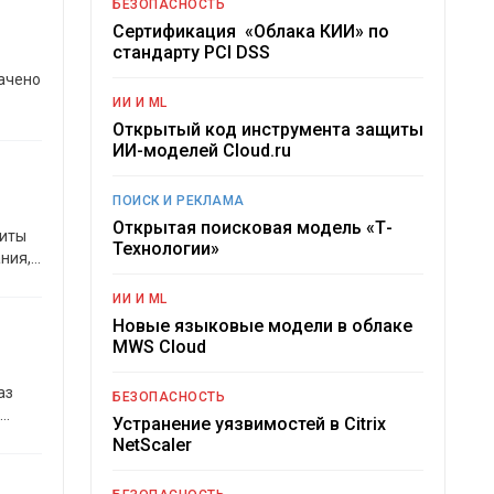
БЕЗОПАСНОСТЬ
Сертификация «Облака КИИ» по
стандарту PCI DSS
ачено
ИИ И ML
Открытый код инструмента защиты
ИИ-моделей Cloud.ru
ПОИСК И РЕКЛАМА
Открытая поисковая модель «Т-
щиты
Технологии»
ния,
…
ИИ И ML
Новые языковые модели в облаке
MWS Cloud
аз
БЕЗОПАСНОСТЬ
…
Устранение уязвимостей в Citrix
NetScaler