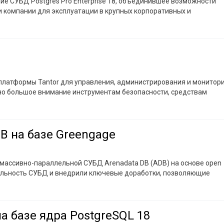
ние СУБД Postgres Pro Enterprise 18, объединившее возможности
и компании для эксплуатации в крупных корпоративных и
 платформы Tantor для управления, администрирования и монитор
ено большое внимание инструментам безопасности, средствам
B на базе Greengage
массивно-параллельной СУБД Arenadata DB (ADB) на основе open
бильность СУБД и внедрили ключевые доработки, позволяющие
а базе ядра PostgreSQL 18