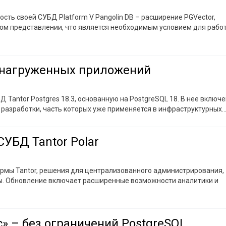
ть своей СУБД Platform V Pangolin DB – расширение PGVector,
ом представлении, что является необходимым условием для рабо
конагруженных приложений
Tantor Postgres 18.3, основанную на PostgreSQL 18. В нее включ
е разработки, часть которых уже применяется в инфраструктурных
УБД Tantor Polar
ормы Tantor, решения для централизованного администрирования,
ы. Обновление включает расширенные возможности аналитики и
» – без ограничений PostgreSQL