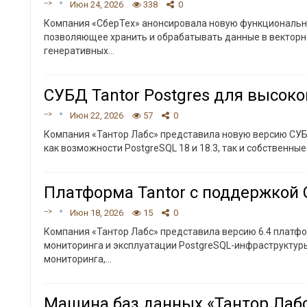
-->
Июн 24, 2026
338
0
Компания «СберТех» анонсировала новую функциональнос
позволяющее хранить и обрабатывать данные в векторн
генеративных
…
СУБД Tantor Postgres для высо
-->
Июн 22, 2026
57
0
Компания «Тантор Лабс» представила новую версию СУБД 
как возможности PostgreSQL 18 и 18.3, так и собственны
Платформа Tantor с поддержкой С
-->
Июн 18, 2026
15
0
Компания «Тантор Лабс» представила версию 6.4 платф
мониторинга и эксплуатации PostgreSQL-инфраструктур
мониторинга,
…
Машина баз данных «Тантор Лабс