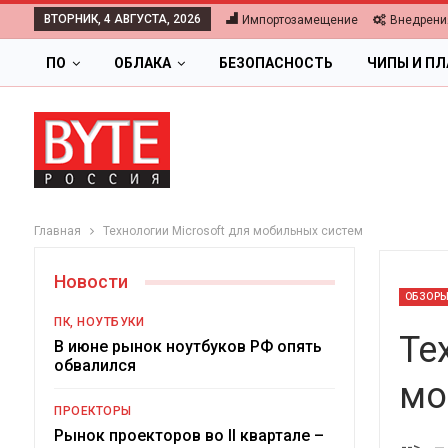
ВТОРНИК, 4 АВГУСТА, 2026
Импортозамещение
Внедрени
ПО
ОБЛАКА
БЕЗОПАСНОСТЬ
ЧИПЫ И П
Главная
Технологии Microsoft для мобильных систем
Новости
ОБЗОР
ПК, НОУТБУКИ
Те
В июне рынок ноутбуков РФ опять
обвалился
мо
ОБЛАКА
ПРОЕКТОРЫ
Цифровая экономика 2026.
Рынок проекторов во II квартале –
-->