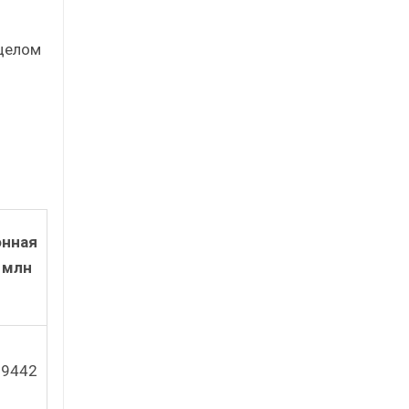
 целом
онная
 млн
9442