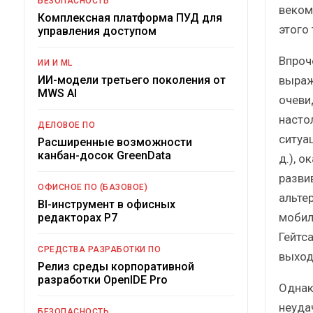
БЕЗОПАСНОСТЬ
веком
Комплексная платформа ПУД для
этого
управления доступом
Впроч
ИИ И ML
выраж
ИИ-модели третьего поколения от
MWS AI
очеви
насто
ДЕЛОВОЕ ПО
ситуац
Расширенные возможности
канбан-досок GreenData
д.), 
разви
ОФИСНОЕ ПО (БАЗОВОЕ)
альте
BI-инструмент в офисных
мобил
редакторах Р7
Гейтс
СРЕДСТВА РАЗРАБОТКИ ПО
выход
Релиз среды корпоративной
разработки OpenIDE Pro
Однак
неуда
БЕЗОПАСНОСТЬ