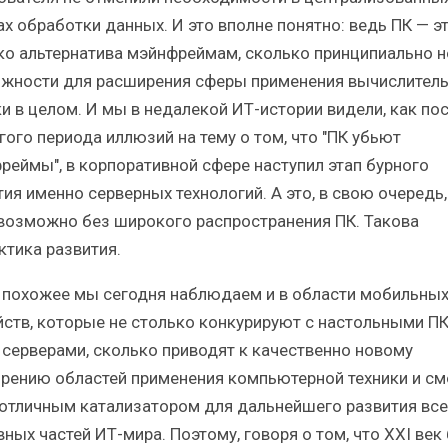
ах обработки данных. И это вполне понятно: ведь ПК — эт
ко альтернатива мэйнфреймам, сколько принципиально 
жности для расширения сферы применения вычислител
ки в целом. И мы в недалекой ИТ-истории видели, как по
гого периода иллюзий на тему о том, что "ПК убьют
реймы", в корпоративной сфере наступил этап бурного
тия именно серверных технологий. А это, в свою очередь
возможно без широкого распространения ПК. Такова
ктика развития.
 похожее мы сегодня наблюдаем и в области мобильны
йств, которые не столько конкурируют с настольными ПК
 серверами, сколько приводят к качественно новому
рению областей применения компьютерной техники и см
 отличным катализатором для дальнейшего развития все
ных частей ИТ-мира. Поэтому, говоря о том, что XXI век