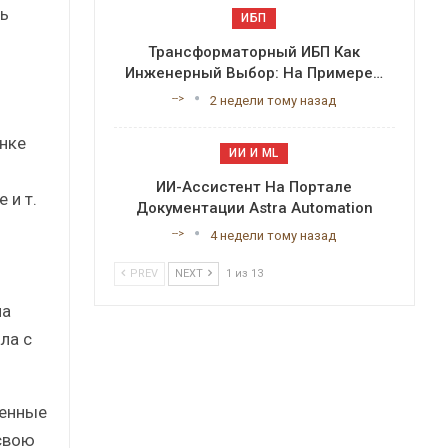
ь
ИБП
Трансформаторный ИБП Как
Инженерный Выбор: На Примере…
-->
2 недели тому назад
нке
ИИ И ML
ИИ-Ассистент На Портале
 и т.
Документации Astra Automation
-->
4 недели тому назад
PREV
NEXT
1 из 13
ла
ла с
менные
свою