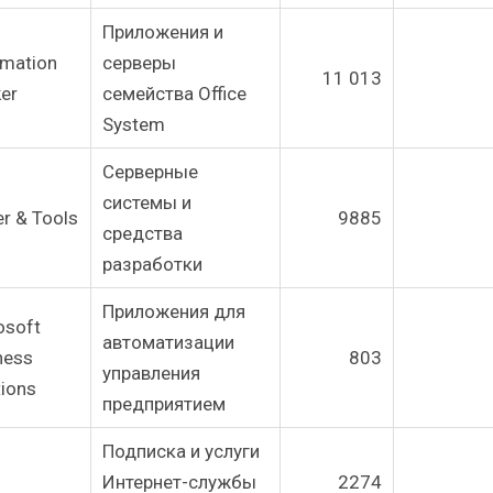
Приложения и
rmation
серверы
11 013
er
семейства Office
System
Серверные
системы и
er & Tools
9885
средства
разработки
Приложения для
osoft
автоматизации
ness
803
управления
tions
предприятием
Подписка и услуги
Интернет-службы
2274