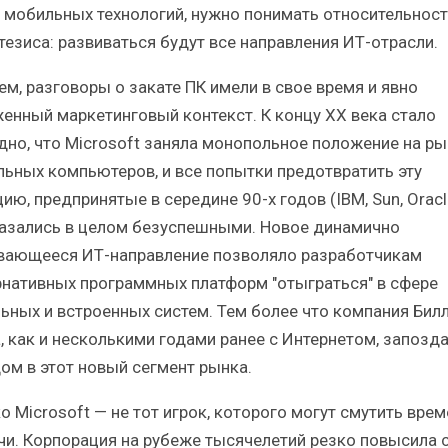
 мобильных технологий, нужно понимать относительност
 тезиса: развиваться будут все направления ИТ-отрасли.
ем, разговоры о закате ПК имели в свое время и явно
енный маркетинговый контекст. К концу XX века стало
дно, что Microsoft заняла монопольное положение на ры
льных компьютеров, и все попытки предотвратить эту
ию, предпринятые в середине 90-х годов (IBM, Sun, Oracle
оказались в целом безуспешными. Новое динамично
вающееся ИТ-направление позволяло разработчикам
рнативных программных платформ "отыграться" в сфере
ьных и встроенных систем. Тем более что компания Бил
а, как и несколькими годами ранее с Интернетом, запозда
ом в этот новый сегмент рынка.
о Microsoft — не тот игрок, которого могут смутить вре
чи. Корпорация на рубеже тысячелетий резко повысила 