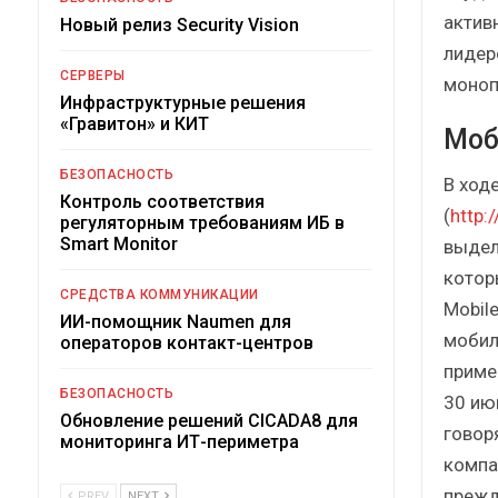
актив
Новый релиз Security Vision
лидер
СЕРВЕРЫ
моноп
Инфраструктурные решения
«Гравитон» и КИТ
Моб
БЕЗОПАСНОСТЬ
В ходе
Контроль соответствия
(
http:
регуляторным требованиям ИБ в
Smart Monitor
выдел
котор
СРЕДСТВА КОММУНИКАЦИИ
Mobil
ИИ-помощник Naumen для
мобил
операторов контакт-центров
приме
БЕЗОПАСНОСТЬ
30 ию
Обновление решений CICADA8 для
говор
мониторинга ИТ-периметра
компа
прежд
PREV
NEXT