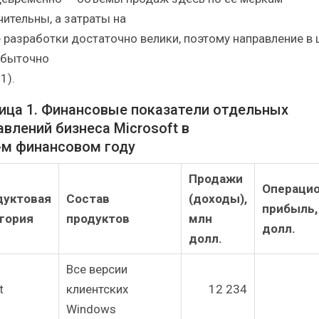
чительны, а затраты на
 разработки достаточно велики, поэтому направление в
убыточно
1).
ица 1. Финансовые показатели отдельных
авлений бизнеса Microsoft в
-м финансовом году
Продажи
Операци
дуктовая
Состав
(доходы),
прибыль,
гория
продуктов
млн
долл.
долл.
Все версии
t
клиентских
12 234
Windows