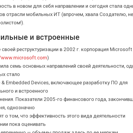
ность в новом для себя направлении и сегодня стала одн
ов отрасли мобильных ИТ (впрочем, хвала Создателю, н
олистом!).
ильные и встроенные
 своей реструктуризации в 2002 г. корпорация Microsoft
//www.microsoft.com
)
ила семь основных направлений своей деятельности, од
ых стало
e & Embedded Devices, включающее разработку ПО для
ьного и встроенного
нения. Показатели 2005-го финансового года, закончив
ня, однозначно
ят о том, что эффективность этого вида деятельности
нии пока оценивать
евременно — объемы продаж здесь по ее меркам