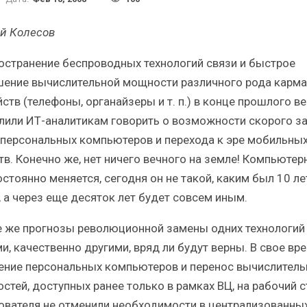
Итоги и Бестселлеры
Отрасль ИБП в де
оссийского ИТ-рынка в 2025 г.
Анализ российского
й Колесов
остранение беспроводных технологий связи и быстрое
ение вычислительной мощности различного рода карм
ств (телефоны, органайзеры и т. п.) в конце прошлого в
лили ИТ-аналитикам говорить о возможности скорого з
ИБП
ИБП
 персональных компьютеров и перехода к эре мобильны
Отрасль ИБП в депрессии?
Самый успешный 
тв. Конечно же, нет ничего вечного на земле! Компьюте
Часть II.
рынка ИБ
стоянно меняется, сегодня он не такой, каким был 10 ле
, а через еще десяток лет будет совсем иным.
е же прогнозы революционной замены одних технологий
и, качественно другими, вряд ли будут верны. В свое вр
ение персональных компьютеров и перенос вычислител
стей, доступных ранее только в рамках ВЦ, на рабочий с
ователя не отменили необходимости в централизованны