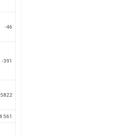
-46
-391
-5822
4 561