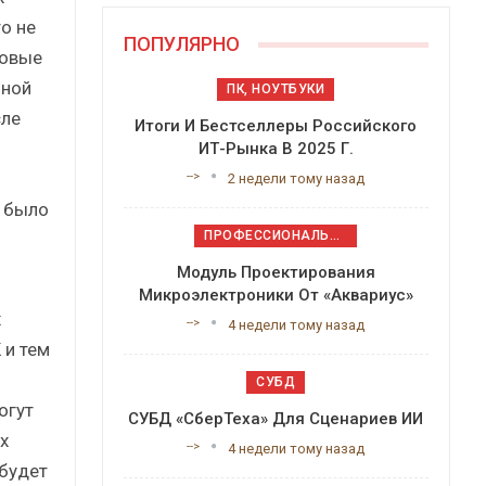
о не
ПОПУЛЯРНО
новые
ьной
ПК, НОУТБУКИ
сле
Итоги И Бестселлеры Российского
ИТ-Рынка В 2025 Г.
-->
2 недели тому назад
, было
ПРОФЕССИОНАЛЬНОЕ ПРИКЛАДНОЕ ПО
Модуль Проектирования
Микроэлектроники От «Аквариус»
х
-->
4 недели тому назад
 и тем
СУБД
огут
СУБД «СберТеха» Для Сценариев ИИ
х
-->
4 недели тому назад
 будет