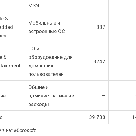
MSN
le &
Мобильные и
edded
337
встроенные ОС
ces
ПО и
e &
оборудование для
3242
rtainment
домашних
пользователей
Общие и
ие
административные
—
расходы
о
39 788
1
чник: Microsoft
.