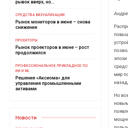
рывок вверх, но…
Краткий статистический
сборник от…
р
Андре
СРЕДСТВА ВИЗУАЛИЗАЦИИ
Рынок мониторов в июне – снова
Распр
снижение
повыш
ПРОЕКТОРЫ
устрой
Рынок проекторов в июне – рост
позво
ИБП
продолжился
эпохи
Подкосят ли глобальные угрозы
средс
ПРОФЕССИОНАЛЬНОЕ ПРИКЛАДНОЕ ПО
российский рынок ИБП?
ИИ И ML
мир по
Решение «Аксиома» для
назад
управления промышленными
активами
Но вс
новым
появл
Новости
мощно
польз