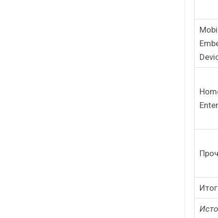
Mobi
Emb
Devi
Hom
Ente
Проч
Итог
Исто