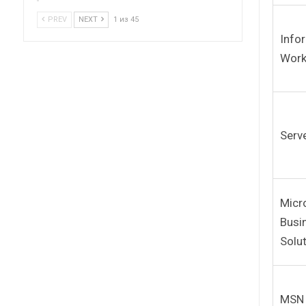
PREV
NEXT
1 из 45
Info
Work
Serv
Micr
Busi
Solu
MSN