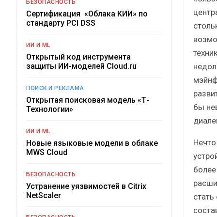
БЕЗОПАСНОСТЬ
центр
Сертификация «Облака КИИ» по
стандарту PCI DSS
столь
возмо
ИИ И ML
техни
Открытый код инструмента
недол
защиты ИИ-моделей Cloud.ru
мэйнф
ПОИСК И РЕКЛАМА
разви
Открытая поисковая модель «Т-
бы не
Технологии»
диале
ИИ И ML
Нечто
Новые языковые модели в облаке
MWS Cloud
устро
более
БЕЗОПАСНОСТЬ
расши
Устранение уязвимостей в Citrix
NetScaler
стать
состав