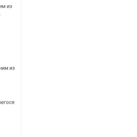
им из
е
ним из
шегося