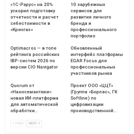
«1С-Рарус» на 20%
10 зарубежных
ускорил подготовку
сервисов для
отчетности и расчет
развития личного
себестоимости в
бренда и
«Криогаз»
профессионального
портфолио
Optimacros — в топе
Обновленный
рейтинга российских
интерфейс платформы
IBP-систем 2026 по
EGAR Focus для
версии CIO Navigator
профессиональных
участников рынка
Quorum от
Проект ООО «ЦЦТ»
«Наносемантики»:
(Группа «Борлас», ГК
новая ИИ-платформа
Softline) по
для автоматической
цифровизации
обработки…
производственной…
PREV
NEXT