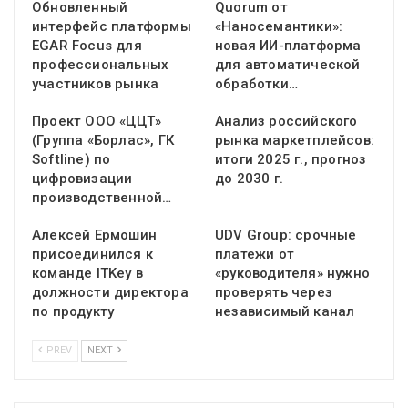
Обновленный
Quorum от
интерфейс платформы
«Наносемантики»:
EGAR Focus для
новая ИИ-платформа
профессиональных
для автоматической
участников рынка
обработки…
Проект ООО «ЦЦТ»
Анализ российского
(Группа «Борлас», ГК
рынка маркетплейсов:
Softline) по
итоги 2025 г., прогноз
цифровизации
до 2030 г.
производственной…
Алексей Ермошин
UDV Group: срочные
присоединился к
платежи от
команде ITKey в
«руководителя» нужно
должности директора
проверять через
по продукту
независимый канал
PREV
NEXT