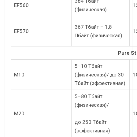
384 Тбайт
EF560
1
(физическая)
367 Тбайт – 1,8
EF570
1
Пбайт (физическая)
Pure St
5–10 Тбайт
M10
(физическая)/ до 30
1
Тбайт (эффективная)
5–80 Тбайт
(физическая)/
M20
1
до 250 Тбайт
(эффективная)