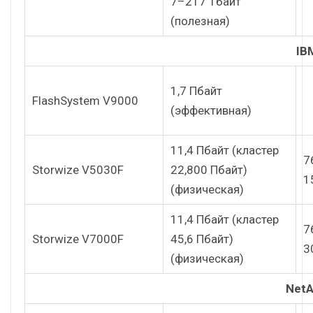
7–217 Тбайт
(полезная)
IB
1,7 Пбайт
FlashSystem V9000
(эффективная)
11,4 Пбайт (кластер
7
Storwize V5030F
22,800 Пбайт)
1
(физическая)
11,4 Пбайт (кластер
7
Storwize V7000F
45,6 Пбайт)
3
(физическая)
Net