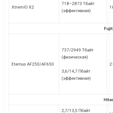
718–2873 Тбайт
XtremIO X2
1
(эффективная)
Fuji
737/2949 Тбайт
(физическая)
Eternus AF250/AF650
2
3,6/14,7 Пбайт
(эффективная)
Hita
2,7/13,5 Пбайт