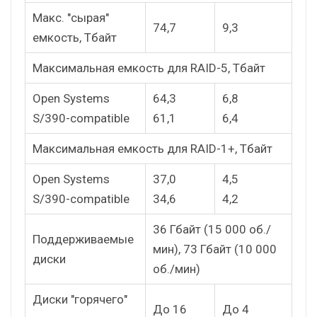
Макс. "сырая"
74,7
9,3
емкость, Тбайт
Максимальная емкость для RAID-5, Тбайт
Open Systems
64,3
6,8
S/390-compatible
61,1
6,4
Максимальная емкость для RAID-1+, Тбайт
Open Systems
37,0
4,5
S/390-compatible
34,6
4,2
36 Гбайт (15 000 об./
Поддерживаемые
мин), 73 Гбайт (10 000
диски
об./мин)
Диски "горячего"
До 16
До 4