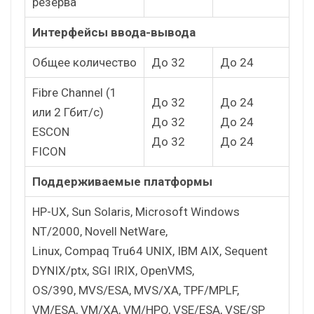
резерва
Интерфейсы ввода-вывода
Общее количество
До 32
До 24
Fibre Channel (1
До 32
До 24
или 2 Гбит/с)
До 32
До 24
ESCON
До 32
До 24
FICON
Поддерживаемые платформы
HP-UX, Sun Solaris, Microsoft Windows
NT/2000, Novell NetWare,
Linux, Compaq Tru64 UNIX, IBM AIX, Sequent
DYNIX/ptx, SGI IRIX, OpenVMS,
OS/390, MVS/ESA, MVS/XA, TPF/MPLF,
VM/ESA, VM/XA, VM/HPO, VSE/ESA, VSE/SP