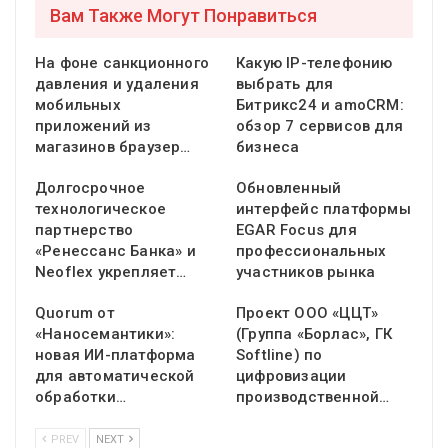
Вам Также Могут Понравиться
На фоне санкционного
Какую IP-телефонию
давления и удаления
выбрать для
мобильных
Битрикс24 и amoCRM:
приложений из
обзор 7 сервисов для
магазинов браузер…
бизнеса
Долгосрочное
Обновленный
технологическое
интерфейс платформы
партнерство
EGAR Focus для
«Ренессанс Банка» и
профессиональных
Neoflex укрепляет…
участников рынка
Quorum от
Проект ООО «ЦЦТ»
«Наносемантики»:
(Группа «Борлас», ГК
новая ИИ-платформа
Softline) по
для автоматической
цифровизации
обработки…
производственной…
PREV
NEXT