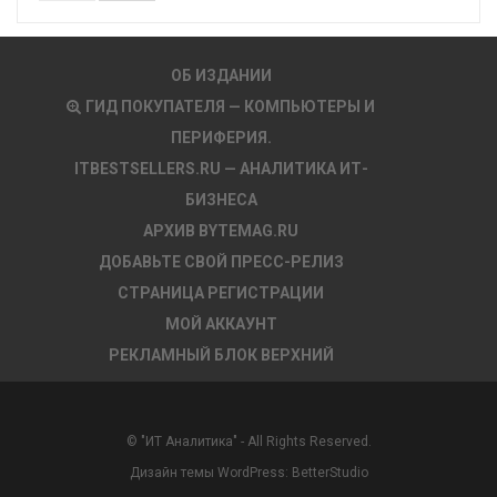
ОБ ИЗДАНИИ
ГИД ПОКУПАТЕЛЯ — КОМПЬЮТЕРЫ И
ПЕРИФЕРИЯ.
ITBESTSELLERS.RU — АНАЛИТИКА ИТ-
БИЗНЕСА
АРХИВ BYTEMAG.RU
ДОБАВЬТЕ СВОЙ ПРЕСС-РЕЛИЗ
СТРАНИЦА РЕГИСТРАЦИИ
МОЙ АККАУНТ
РЕКЛАМНЫЙ БЛОК ВЕРХНИЙ
© "ИТ Аналитика" - All Rights Reserved.
Дизайн темы WordPress:
BetterStudio