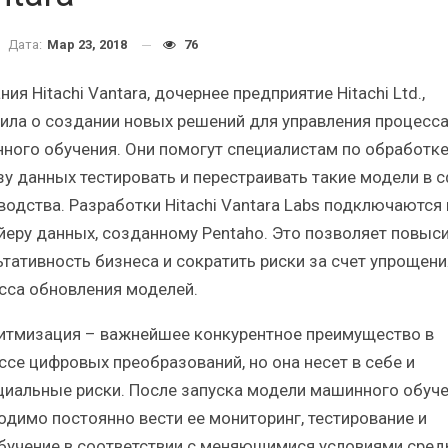
Итоги и Бестселлеры
Отрас
российского ИТ-рынка в 2025 г.
Анализ 
Дата:
Мар 23, 2018
76
ия Hitachi Vantara, дочернее предприятие Hitachi Ltd.,
ила о создании новых решений для управления процесс
ного обучения. Они помогут специалистам по обработке
зу данных тестировать и перестраивать такие модели в 
ИБП
водства. Разработки Hitachi Vantara Labs подключаются 
зы
Отрасль ИБП в депрессии?
Самы
йеру данных, созданному Pentaho. Это позволяет повыс
Часть II.
ьтативность бизнеса и сократить риски за счет упрощени
сса обновления моделей.
итмизация – важнейшее конкурентное преимущество в
ссе цифровых преобразований, но она несет в себе и
циальные риски. После запуска модели машинного обуч
одимо постоянно вести ее мониторинг, тестирование и
бучение в соответствии с меняющимися условиями среды