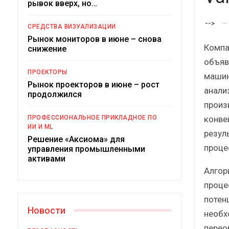
рывок вверх, но…
Краткий статистический
сборник от…
-->
СРЕДСТВА ВИЗУАЛИЗАЦИИ
Рынок мониторов в июне – снова
Компан
снижение
объяв
ПРОЕКТОРЫ
машин
Рынок проекторов в июне – рост
анали
ИБП
продолжился
произ
Подкосят ли глобальные угро
конве
ПРОФЕССИОНАЛЬНОЕ ПРИКЛАДНОЕ ПО
российский рынок ИБП?
ИИ И ML
резул
Решение «Аксиома» для
проце
управления промышленными
активами
Алгор
проце
потен
Новости
необх
перео