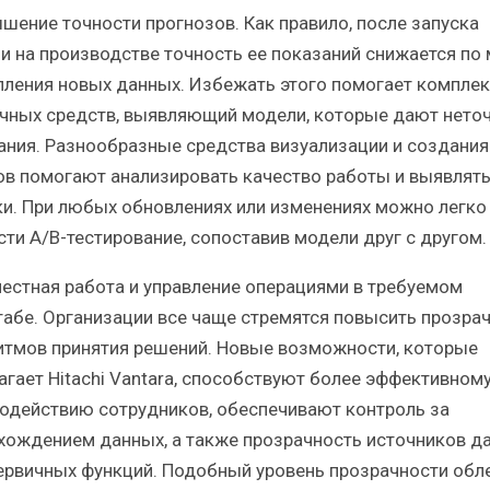
ышение точности прогнозов. Как правило, после запуска
и на производстве точность ее показаний снижается по
пления новых данных. Избежать этого помогает комплек
чных средств, выявляющий модели, которые дают нето
ания. Разнообразные средства визуализации и создания
ов помогают анализировать качество работы и выявлят
и. При любых обновлениях или изменениях можно легко
сти A/B-тестирование, сопоставив модели друг с другом.
местная работа и управление операциями в требуемом
абе. Организации все чаще стремятся повысить прозра
итмов принятия решений. Новые возможности, которые
агает Hitachi Vantara, способствуют более эффективном
одействию сотрудников, обеспечивают контроль за
хождением данных, а также прозрачность источников д
первичных функций. Подобный уровень прозрачности обл