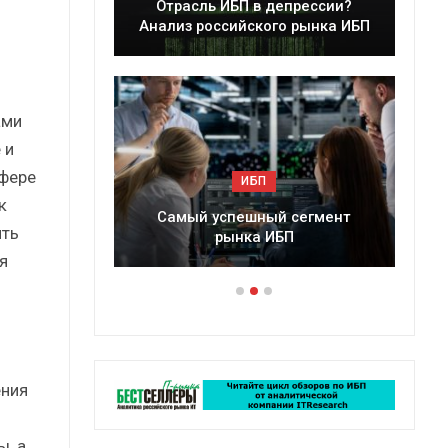
ль ИБП в депрессии?
Краткий статистически
российского рынка ИБП
сборник от…
ами
 и
сфере
ИБП
ИБП
к
й успешный сегмент
Подкосят ли глобальные уг
ить
рынка ИБП
российский рынок ИБП
я
ения
, а