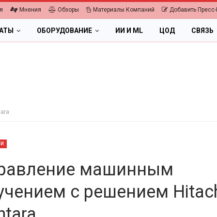
я
Мнения
Обзоры
Материалы Компаний
Добавить Пресс-
ЛАТЫ
ОБОРУДОВАНИЕ
ИИ И ML
ЦОД
СВЯЗЬ
ara
ТИ
равление машинным
учением с решением Hitac
ПК, НОУТБУКИ
ntara