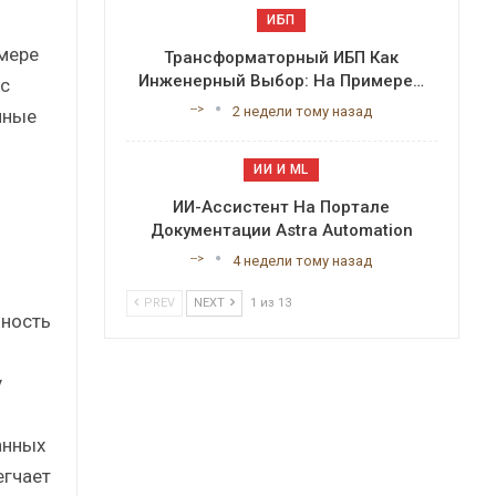
ИБП
 мере
Трансформаторный ИБП Как
Инженерный Выбор: На Примере…
с
-->
2 недели тому назад
чные
ИИ И ML
ь
ИИ-Ассистент На Портале
Документации Astra Automation
-->
4 недели тому назад
PREV
NEXT
1 из 13
чность
у
анных
егчает