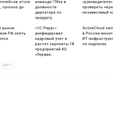
тплейсов: итоги
команде ITKey в
«руководителя»
., прогноз до
должности
проверять чере
.
директора по
независимый к
продукту
е рынок
«1С-Рарус»
ActiveCloud зап
уков РФ опять
унифицировал
в России монит
ился
кадровый учет и
ИТ-инфраструк
расчет зарплаты 18
по подписке
предприятий АО
«Первая…
NEXT