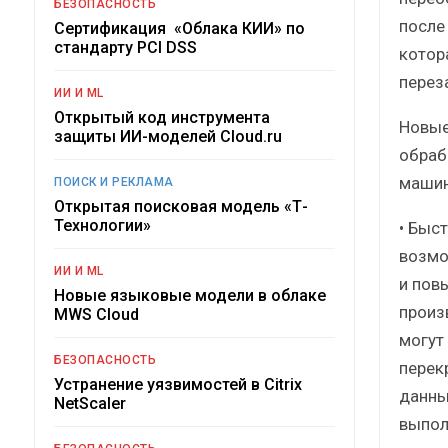
БЕЗОПАСНОСТЬ
после
Сертификация «Облака КИИ» по
стандарту PCI DSS
котор
перез
ИИ И ML
Открытый код инструмента
Новые
защиты ИИ-моделей Cloud.ru
обраб
машин
ПОИСК И РЕКЛАМА
Открытая поисковая модель «Т-
Технологии»
• Быс
возмо
ИИ И ML
и пов
Новые языковые модели в облаке
произ
MWS Cloud
могут
БЕЗОПАСНОСТЬ
перек
Устранение уязвимостей в Citrix
данны
NetScaler
выпол