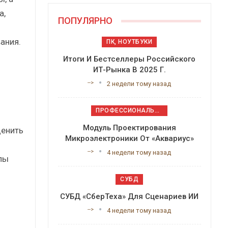
а,
ПОПУЛЯРНО
ания.
ПК, НОУТБУКИ
Итоги И Бестселлеры Российского
ИТ-Рынка В 2025 Г.
-->
2 недели тому назад
ПРОФЕССИОНАЛЬНОЕ ПРИКЛАДНОЕ ПО
Модуль Проектирования
ценить
Микроэлектроники От «Аквариус»
-->
4 недели тому назад
пы
СУБД
СУБД «СберТеха» Для Сценариев ИИ
-->
4 недели тому назад