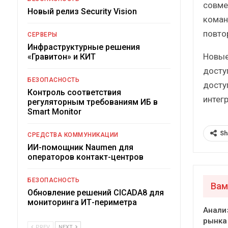
совме
Новый релиз Security Vision
коман
повто
СЕРВЕРЫ
Инфраструктурные решения
Новые
«Гравитон» и КИТ
досту
БЕЗОПАСНОСТЬ
досту
Контроль соответствия
интегр
регуляторным требованиям ИБ в
Smart Monitor
Sh
СРЕДСТВА КОММУНИКАЦИИ
ИИ-помощник Naumen для
операторов контакт-центров
БЕЗОПАСНОСТЬ
Вам
Обновление решений CICADA8 для
мониторинга ИТ-периметра
Анали
рынка
PREV
NEXT