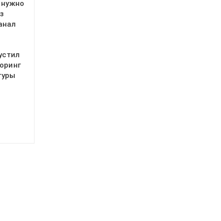
 нужно
з
анал
устил
оринг
туры