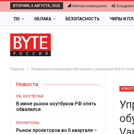
ВТОРНИК, 4 АВГУСТА, 2026
Импортозамещение
Внедрени
ПО
ОБЛАКА
БЕЗОПАСНОСТЬ
ЧИПЫ И П
Главная
Управление машинным обучением с решением Hitachi Vant
Новости
НОВОС
ПК, НОУТБУКИ
Уп
В июне рынок ноутбуков РФ опять
обвалился
об
ОБЛАКА
ПРОЕКТОРЫ
Va
Цифровая экономика 2026.
Рынок проекторов во II квартале –