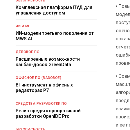
БЕЗОПАСНОСТЬ
• Пов
Комплексная платформа ПУД для
управления доступом
модел
посту
ИИ И ML
оцено
ИИ-модели третьего поколения от
показ
MWS AI
отчет
ДЕЛОВОЕ ПО
ошибк
Расширенные возможности
прове
канбан-досок GreenData
• Сов
ОФИСНОЕ ПО (БАЗОВОЕ)
масшт
BI-инструмент в офисных
редакторах Р7
алгор
предл
СРЕДСТВА РАЗРАБОТКИ ПО
взаим
Релиз среды корпоративной
разработки OpenIDE Pro
проис
и ее 
БЕЗОПАСНОСТЬ