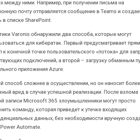
х между ними. Например, при получении письма на
ронную почту отправляется сообщение в Teams и создае
 в списке SharePoint.
тики Varonis обнаружили два способа, которые могут
ьзоваться для кибератак. Первый предусматривает пря
п к конечной точке пользовательского «потока» для зап
твующих подключений, а второй – загрузку обманным п
льного приложения Azure.
й способ сложнее в осуществлении, но он наносит боле
зный вред в случае успешной реализации. После взлома
ой записи Microsoft 365 злоумышленники могут просто
нить команду, которая приведет к утечке входящих
денциальных данных, без необходимости вручную созд
 Power Automate.