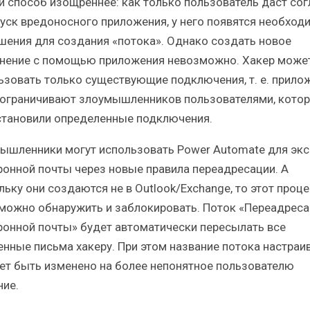
й способ изощреннее: как только пользователь даст сог
пуск вредоносного приложения, у него появятся необхо
шения для создания «потока». Однако создать новое
нение с помощью приложения невозможно. Хакер може
ьзовать только существующие подключения, т. е. прило
 ограничивают злоумышленников пользователями, кото
становили определенные подключения.
ышленники могут использовать Power Automate для экс
ронной почты через новые правила переадресации. А
льку они создаются не в Outlook/Exchange, то этот проце
можно обнаружить и заблокировать. Поток «Переадреса
ронной почты» будет автоматически пересылать все
енные письма хакеру. При этом название потока настраи
ет быть изменено на более непонятное пользователю
ние.