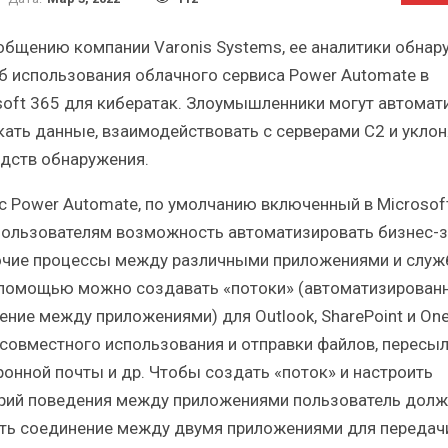
Краткий статистический
Итоги и Бестсел
сборник от…
российского ИТ-рынка 
общению компании Varonis Systems, ее аналитики обнар
б использования облачного сервиса Power Automate в
soft 365 для кибератак. Злоумышленники могут автомат
кать данные, взаимодействовать с серверами C2 и уклон
едств обнаружения.
ИБП
ИБП
с Power Automate, по умолчанию включенный в Microsoft
косят ли глобальные угрозы
Отрасль ИБП в депр
пользователям возможность автоматизировать бизнес-
российский рынок ИБП?
Часть II.
очие процессы между различными приложениями и служ
 помощью можно создавать «потоки» (автоматизирован
ение между приложениями) для Outlook, SharePoint и One
 совместного использования и отправки файлов, пересы
ронной почты и др. Чтобы создать «поток» и настроить
рий поведения между приложениями пользователь долж
ть соединение между двумя приложениями для передач