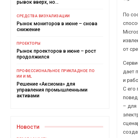
рывок вверх, но…
По со
СРЕДСТВА ВИЗУАЛИЗАЦИИ
спосо
Рынок мониторов в июне – снова
снижение
Micro
извле
ПРОЕКТОРЫ
от ср
Рынок проекторов в июне – рост
продолжился
Серви
Под
дает 
ПРОФЕССИОНАЛЬНОЕ ПРИКЛАДНОЕ ПО
ИИ И ML
и раб
Решение «Аксиома» для
С его
управления промышленными
активами
повед
– для
элект
сцена
Новости
созда