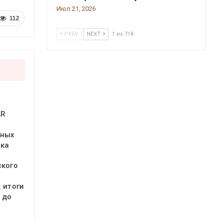
Июл 21, 2026
112
PREV
NEXT
1 из 718
AR
ьных
нка
ского
 итоги
з до