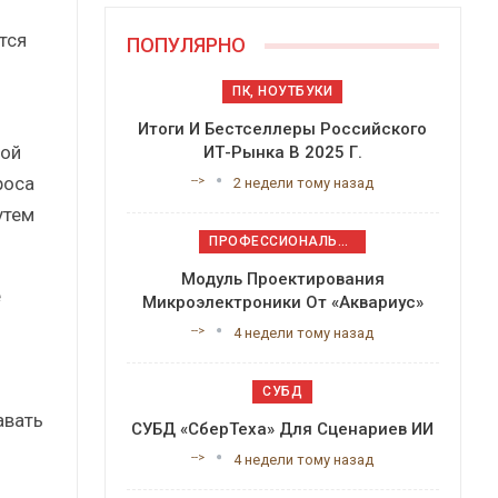
тся
ПОПУЛЯРНО
ПК, НОУТБУКИ
Итоги И Бестселлеры Российского
мой
ИТ-Рынка В 2025 Г.
роса
-->
2 недели тому назад
утем
ПРОФЕССИОНАЛЬНОЕ ПРИКЛАДНОЕ ПО
Модуль Проектирования
е
Микроэлектроники От «Аквариус»
-->
4 недели тому назад
СУБД
авать
СУБД «СберТеха» Для Сценариев ИИ
-->
4 недели тому назад