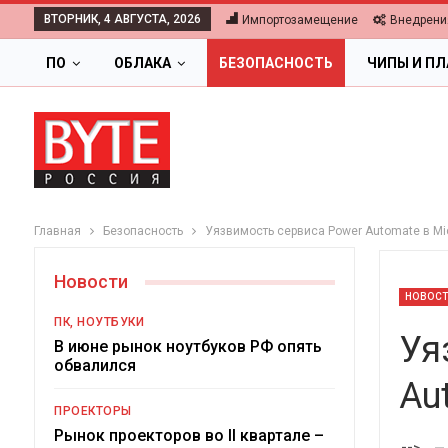
ВТОРНИК, 4 АВГУСТА, 2026
Импортозамещение
Внедрени
ПО
ОБЛАКА
БЕЗОПАСНОСТЬ
ЧИПЫ И П
Главная
Безопасность
Уязвимость сервиса Power Automate в Mic
Новости
НОВОС
ПК, НОУТБУКИ
Уя
В июне рынок ноутбуков РФ опять
обвалился
Au
ПРОЕКТОРЫ
Ц
Рынок проекторов во II квартале –
-->