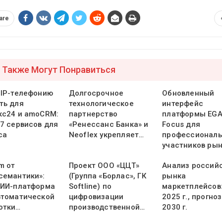
are
 Также Могут Понравиться
 IP-телефонию
Долгосрочное
Обновленный
ть для
технологическое
интерфейс
кс24 и amoCRM:
партнерство
платформы EG
 7 сервисов для
«Ренессанс Банка» и
Focus для
са
Neoflex укрепляет…
профессионал
участников ры
m от
Проект ООО «ЦЦТ»
Анализ россий
семантики»:
(Группа «Борлас», ГК
рынка
 ИИ-платформа
Softline) по
маркетплейсов:
втоматической
цифровизации
2025 г., прогно
отки…
производственной…
2030 г.