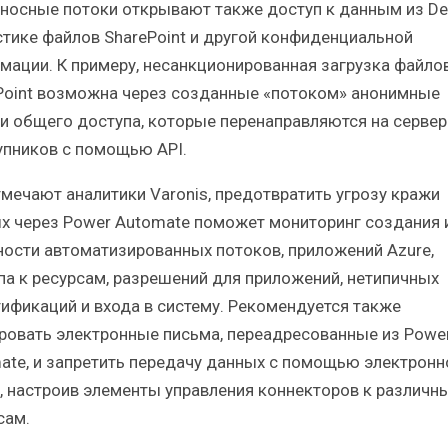
носные потоки открывают также доступ к данным из Del
стике файлов SharePoint и другой конфиденциальной
мации. К примеру, несанкционированная загрузка файло
Point возможна через созданные «потоком» анонимные
и общего доступа, которые перенаправляются на сервер
упников с помощью API.
тмечают аналитики Varonis, предотвратить угрозу кражи
х через Power Automate поможет мониторинг создания 
ности автоматизированных потоков, приложений Azure,
па к ресурсам, разрешений для приложений, нетипичных
тификаций и входа в систему. Рекомендуется также
ровать электронные письма, переадресованные из Powe
ate, и запретить передачу данных с помощью электронн
, настроив элементы управления коннекторов к различн
сам.