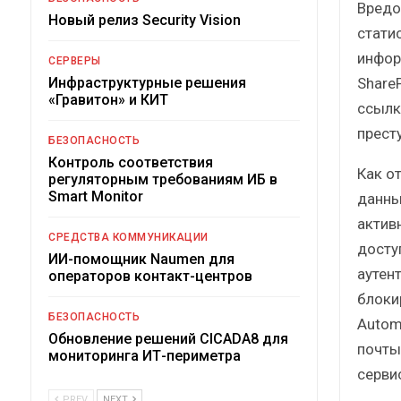
Вредо
Новый релиз Security Vision
стати
инфор
СЕРВЕРЫ
Share
Инфраструктурные решения
«Гравитон» и КИТ
ссылк
прест
БЕЗОПАСНОСТЬ
Контроль соответствия
Как о
регуляторным требованиям ИБ в
Smart Monitor
данны
актив
СРЕДСТВА КОММУНИКАЦИИ
досту
ИИ-помощник Naumen для
аутен
операторов контакт-центров
блоки
БЕЗОПАСНОСТЬ
Autom
Обновление решений CICADA8 для
почты
мониторинга ИТ-периметра
серви
PREV
NEXT