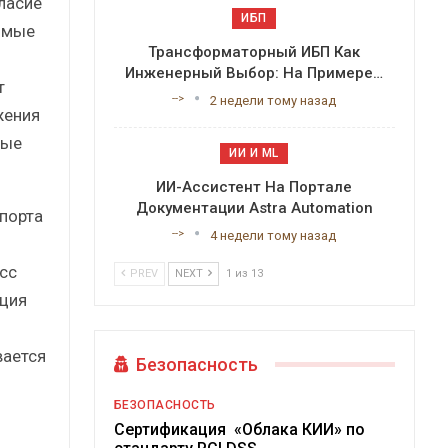
ласие
ИБП
димые
Трансформаторный ИБП Как
Инженерный Выбор: На Примере…
т
-->
2 недели тому назад
жения
рые
ИИ И ML
ИИ-Ассистент На Портале
Документации Astra Automation
порта
-->
4 недели тому назад
сс
PREV
NEXT
1 из 13
ция
вается
Безопасность
БЕЗОПАСНОСТЬ
Сертификация «Облака КИИ» по