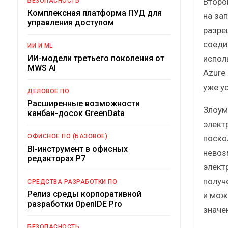
Второ
БЕЗОПАСНОСТЬ
Комплексная платформа ПУД для
на за
управления доступом
разре
соеди
ИИ И ML
испол
ИИ-модели третьего поколения от
MWS AI
Azure
уже у
ДЕЛОВОЕ ПО
Расширенные возможности
Злоум
канбан-досок GreenData
элект
ОФИСНОЕ ПО (БАЗОВОЕ)
поско
BI-инструмент в офисных
невоз
редакторах Р7
элект
получ
СРЕДСТВА РАЗРАБОТКИ ПО
Релиз среды корпоративной
и мож
разработки OpenIDE Pro
значе
БЕЗОПАСНОСТЬ