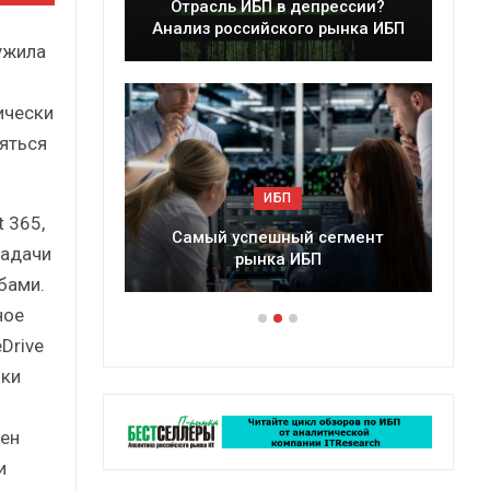
леры
Отрасль ИБП в депрессии?
в 2025 г.
Анализ российского рынка ИБП
ужила
ически
яться
ИБП
 365,
ессии?
Самый успешный сегмент
задачи
рынка ИБП
бами.
ное
Drive
лки
ен
и