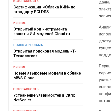
БЕЗОПАСНОСТЬ
данны
Сертификация «Облака КИИ» по
элект
стандарту PCI DSS
запись
ИИ И ML
Анали
Открытый код инструмента
испол
защиты ИИ-моделей Cloud.ru
досту
ПОИСК И РЕКЛАМА
сущес
Открытая поисковая модель «Т-
подде
Технологии»
Первы
ИИ И ML
серье
Новые языковые модели в облаке
MWS Cloud
учетн
выпол
БЕЗОПАСНОСТЬ
конфи
Устранение уязвимостей в Citrix
NetScaler
поток