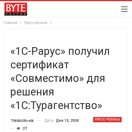
Главная
Пресс-релизы
«1С-Рарус» получил
сертификат
«Совместимо» для
решения
«1С:Турагентство»
ПРЕСС-РЕЛИЗЫ
Дата:
Дек 13, 2024
TW6bURcstk
27