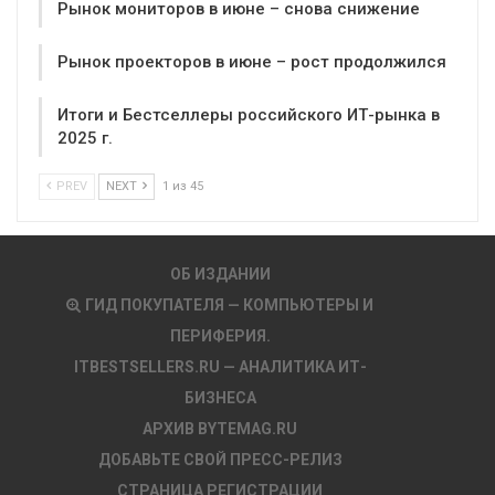
Рынок мониторов в июне – снова снижение
Рынок проекторов в июне – рост продолжился
Итоги и Бестселлеры российского ИТ-рынка в
2025 г.
PREV
NEXT
1 из 45
ОБ ИЗДАНИИ
ГИД ПОКУПАТЕЛЯ — КОМПЬЮТЕРЫ И
ПЕРИФЕРИЯ.
ITBESTSELLERS.RU — АНАЛИТИКА ИТ-
БИЗНЕСА
АРХИВ BYTEMAG.RU
ДОБАВЬТЕ СВОЙ ПРЕСС-РЕЛИЗ
СТРАНИЦА РЕГИСТРАЦИИ