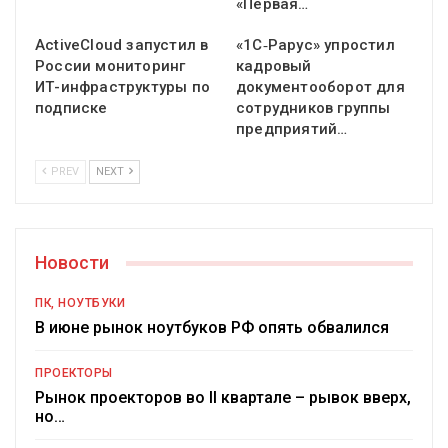
«Первая…
ActiveCloud запустил в
«1С‑Рарус» упростил
России мониторинг
кадровый
ИТ-инфраструктуры по
документооборот для
подписке
сотрудников группы
предприятий…
PREV
NEXT
Новости
ПК, НОУТБУКИ
В июне рынок ноутбуков РФ опять обвалился
ПРОЕКТОРЫ
Рынок проекторов во II квартале – рывок вверх,
но…