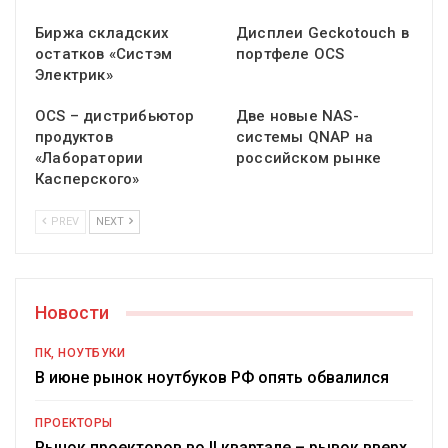
Биржа складских
Дисплеи Geckotouch в
остатков «Систэм
портфеле OCS
Электрик»
OCS – дистрибьютор
Две новые NAS-
продуктов
системы QNAP на
«Лаборатории
российском рынке
Касперского»
PREV
NEXT
Новости
ПК, НОУТБУКИ
В июне рынок ноутбуков РФ опять обвалился
ПРОЕКТОРЫ
Рынок проекторов во II квартале – рывок вверх,