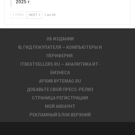
2025 г.
PREV
NEXT
1 из 45
ОБ ИЗДАНИИ
ГИД ПОКУПАТЕЛЯ — КОМПЬЮТЕРЫ И
ПЕРИФЕРИЯ.
ITBESTSELLERS.RU — АНАЛИТИКА ИТ-
БИЗНЕСА
АРХИВ BYTEMAG.RU
ДОБАВЬТЕ СВОЙ ПРЕСС-РЕЛИЗ
СТРАНИЦА РЕГИСТРАЦИИ
МОЙ АККАУНТ
РЕКЛАМНЫЙ БЛОК ВЕРХНИЙ