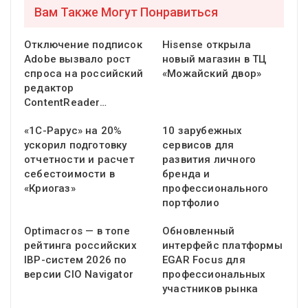
Вам Также Могут Понравиться
Отключение подписок
Hisense открыла
Adobe вызвало рост
новый магазин в ТЦ
спроса на российский
«Можайский двор»
редактор
ContentReader…
«1С-Рарус» на 20%
10 зарубежных
ускорил подготовку
сервисов для
отчетности и расчет
развития личного
себестоимости в
бренда и
«Криогаз»
профессионального
портфолио
Optimacros — в топе
Обновленный
рейтинга российских
интерфейс платформы
IBP-систем 2026 по
EGAR Focus для
версии CIO Navigator
профессиональных
участников рынка