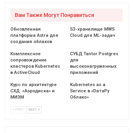
Вам Также Могут Понравиться
Обновленная
S3-хранилище MWS
платформа Astra для
Cloud для ML-задач
создания облаков
Комплексное
СУБД Tantor Postgres
сопровождение
для
кластеров Kubernetes
высоконагруженных
в ActiveCloud
приложений
Курс по архитектуре
Kubernetes as a
СХД «Аэродиска» и
Service в «DатаРу
МИЭМ
Облако»
PREV
NEXT