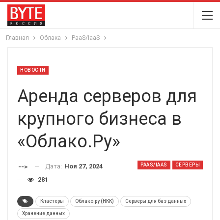
Главная
Облака
PaaS/IaaS
НОВОСТИ
Аренда серверов для
крупного бизнеса в
«Облако.Ру»
PAAS/IAAS
СЕРВЕРЫ
Дата:
Ноя 27, 2024
-->
281
Кластеры
Облако.ру (НКК)
Серверы для баз данных
Хранение данных