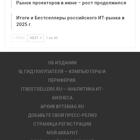
Рынок проекторов в июне – рост продолжился
Итоги и Бестселлеры российского ИТ-рынка в
2025 г.
PREV
NEXT
1 из 45
ОБ ИЗДАНИИ
ГИД ПОКУПАТЕЛЯ — КОМПЬЮТЕРЫ И
ПЕРИФЕРИЯ.
ITBESTSELLERS.RU — АНАЛИТИКА ИТ-
БИЗНЕСА
АРХИВ BYTEMAG.RU
ДОБАВЬТЕ СВОЙ ПРЕСС-РЕЛИЗ
СТРАНИЦА РЕГИСТРАЦИИ
МОЙ АККАУНТ