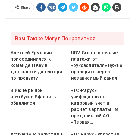
Share
Вам Также Могут Понравиться
Алексей Ермошин
UDV Group: срочные
присоединился к
платежи от
команде ITKey в
«руководителя» нужно
должности директора
проверять через
по продукту
независимый канал
В июне рынок
«1С-Рарус»
ноутбуков РФ опять
унифицировал
обвалился
кадровый учет и
расчет зарплаты 18
предприятий АО
«Первая…
ActiveCloud запустил в
«1С‑Рарус» упростил