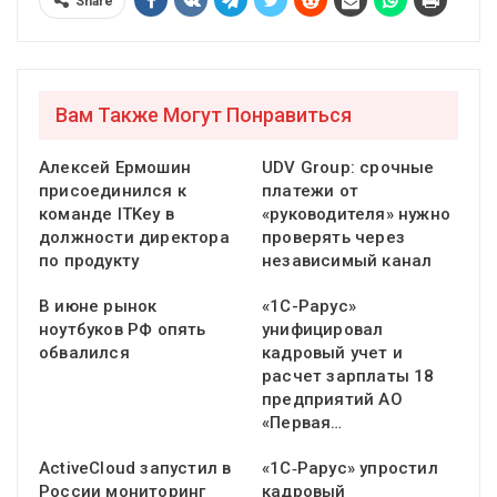
Share
Вам Также Могут Понравиться
Алексей Ермошин
UDV Group: срочные
присоединился к
платежи от
команде ITKey в
«руководителя» нужно
должности директора
проверять через
по продукту
независимый канал
В июне рынок
«1С-Рарус»
ноутбуков РФ опять
унифицировал
обвалился
кадровый учет и
расчет зарплаты 18
предприятий АО
«Первая…
ActiveCloud запустил в
«1С‑Рарус» упростил
России мониторинг
кадровый