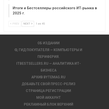
Итоги и Бестселлеры российского ИТ-рынка в
2025 г.
PREV
NEXT
1 из 45
ОБ ИЗДАНИИ
ГИД ПОКУПАТЕЛЯ — КОМПЬЮТЕРЫ И
ПЕРИФЕРИЯ.
ITBESTSELLERS.RU — АНАЛИТИКА ИТ-
БИЗНЕСА
АРХИВ BYTEMAG.RU
ДОБАВЬТЕ СВОЙ ПРЕСС-РЕЛИЗ
СТРАНИЦА РЕГИСТРАЦИИ
МОЙ АККАУНТ
РЕКЛАМНЫЙ БЛОК ВЕРХНИЙ