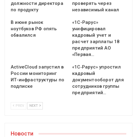
должности директора
проверять через
по продукту
независимый канал
В июне рынок
«1С-Рарус»
ноутбуков РФ опять
унифицировал
обвалился
кадровый учет и
расчет зарплаты 18
предприятий АО
«Первая…
ActiveCloud запустил в
«1С‑Рарус» упростил
России мониторинг
кадровый
ИТ-инфраструктуры по
документооборот для
подписке
сотрудников группы
предприятий…
PREV
NEXT
Новости