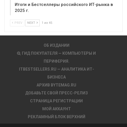
Итоги и Бестселлеры российского ИТ-рынка в
2025 г.
PREV
NEXT
1 из 45
ОБ ИЗДАНИИ
ГИД ПОКУПАТЕЛЯ — КОМПЬЮТЕРЫ И
ПЕРИФЕРИЯ.
ITBESTSELLERS.RU — АНАЛИТИКА ИТ-
БИЗНЕСА
АРХИВ BYTEMAG.RU
ДОБАВЬТЕ СВОЙ ПРЕСС-РЕЛИЗ
СТРАНИЦА РЕГИСТРАЦИИ
МОЙ АККАУНТ
РЕКЛАМНЫЙ БЛОК ВЕРХНИЙ