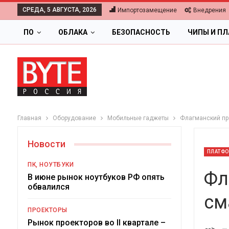
СРЕДА, 5 АВГУСТА, 2026
Импортозамещение
Внедрения
ПО
ОБЛАКА
БЕЗОПАСНОСТЬ
ЧИПЫ И П
Главная
Оборудование
Мобильные гаджеты
Флагманский пр
Новости
ПЛАТФО
ПК, НОУТБУКИ
Фл
В июне рынок ноутбуков РФ опять
обвалился
см
ПРОЕКТОРЫ
Ц
Рынок проекторов во II квартале –
-->