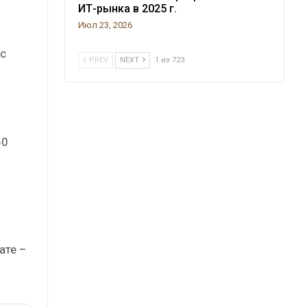
ИТ-рынка в 2025 г.
Июл 23, 2026
с
PREV
NEXT
1 из 723
60
ате –