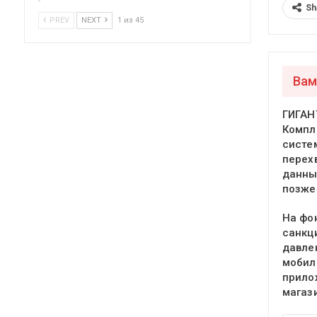
Sh
PREV
NEXT
1 из 45
Вам
ГИГАН
Компл
систе
перех
данны
позже
На фо
санкц
давле
мобил
прило
магаз