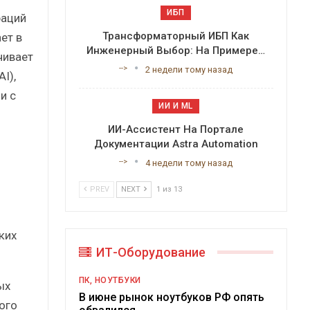
ИБП
раций
Трансформаторный ИБП Как
ет в
Инженерный Выбор: На Примере…
чивает
-->
2 недели тому назад
I),
и с
ИИ И ML
ИИ-Ассистент На Портале
Документации Astra Automation
-->
4 недели тому назад
PREV
NEXT
1 из 13
ких
ИТ-Оборудование
ПК, НОУТБУКИ
ых
В июне рынок ноутбуков РФ опять
ого