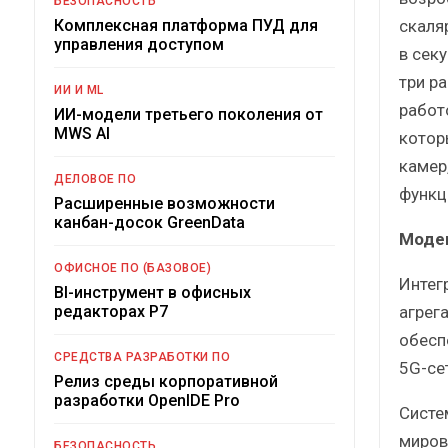
БЕЗОПАСНОСТЬ
скаля
Комплексная платформа ПУД для
управления доступом
в сек
три р
ИИ И ML
работ
ИИ-модели третьего поколения от
MWS AI
котор
камер
ДЕЛОВОЕ ПО
функц
Расширенные возможности
канбан-досок GreenData
Модем
ОФИСНОЕ ПО (БАЗОВОЕ)
Интег
BI-инструмент в офисных
агрег
редакторах Р7
обесп
СРЕДСТВА РАЗРАБОТКИ ПО
5G-сет
Релиз среды корпоративной
разработки OpenIDE Pro
Систе
миров
БЕЗОПАСНОСТЬ