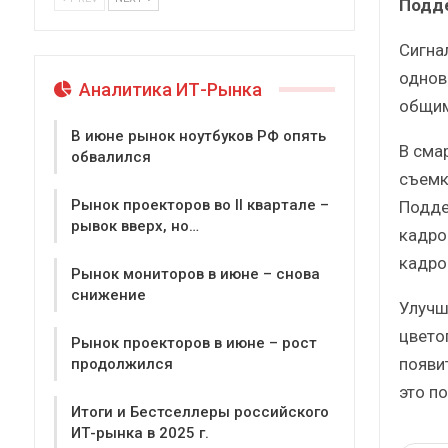
Подд
Сигна
однов
Аналитика ИТ-Рынка
общим
В июне рынок ноутбуков РФ опять
В сма
обвалился
съемк
Рынок проекторов во II квартале –
Подде
рывок вверх, но…
кадро
кадро
Рынок мониторов в июне – снова
снижение
Улучш
цвето
Рынок проекторов в июне – рост
появи
продолжился
это п
Итоги и Бестселлеры российского
ИТ-рынка в 2025 г.