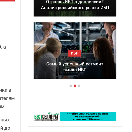
леры
Отрасль ИБП в депрессии?
в 2025 г.
Анализ российского рынка ИБП
, а
ИБП
ессии?
Самый успешный сегмент
рынка ИБП
ика в
ателям
нм.
зных
ой до