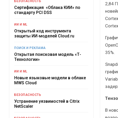
БЕЗОПАСНОСТЬ
2,84 
Сертификация «Облака КИИ» по
новей
стандарту PCI DSS
Corte
ИИ И ML
Corte
Открытый код инструмента
защиты ИИ-моделей Cloud.ru
Графич
OpenC
ПОИСК И РЕКЛАМА
35%.
Открытая поисковая модель «Т-
Технологии»
Snapd
графи
ИИ И ML
Новые языковые модели в облаке
Varia
MWS Cloud
задер
БЕЗОПАСНОСТЬ
Тенз
Устранение уязвимостей в Citrix
NetScaler
В нов
возро