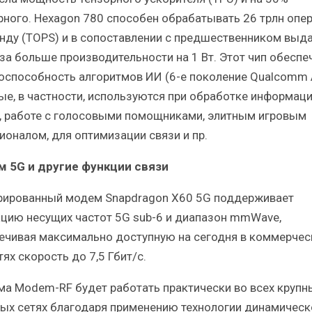
рного. Hexagon 780 способен обрабатывать 26 трлн опе
унду (TOPS) и в сопоставлении с предшественником выда
аза больше производительности на 1 Вт. Этот чип обеспе
оспособность алгоритмов ИИ (6-е поколение Qualcomm A
ые, в частности, используются при обработке информаци
, работе с голосовыми помощниками, элитным игровым
ионалом, для оптимизации связи и пр.
 5G и другие функции связи
рированный модем Snapdragon X60 5G поддерживает
ацию несущих частот 5G sub-6 и диапазон mmWave,
ечивая максимально доступную на сегодня в коммерчес
ях скорость до 7,5 Гбит/с.
ма Modem-RF будет работать практически во всех крупн
ых сетях благодаря применению технологии динамическ