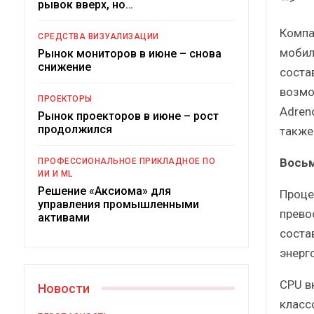
рывок вверх, но…
Компа
СРЕДСТВА ВИЗУАЛИЗАЦИИ
мобил
Рынок мониторов в июне – снова
снижение
соста
возмо
ПРОЕКТОРЫ
Adren
Рынок проекторов в июне – рост
продолжился
также
Под
Вось
ПРОФЕССИОНАЛЬНОЕ ПРИКЛАДНОЕ ПО
ИИ И ML
Решение «Аксиома» для
Проце
управления промышленными
прево
активами
соста
энерг
CPU в
Новости
класс