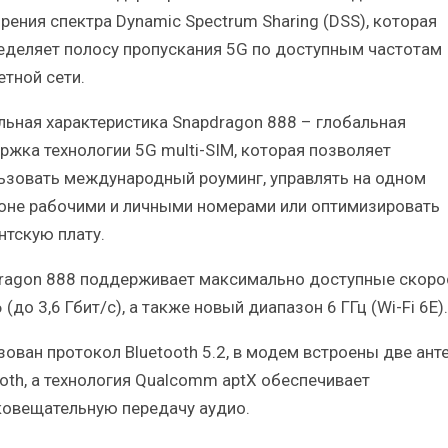
рения спектра Dynamic Spectrum Sharing (DSS), которая
еделяет полосу пропускания 5G по доступным частотам
етной сети.
льная характеристика Snapdragon 888 – глобальная
ржка технологии 5G multi-SIM, которая позволяет
ьзовать международный роуминг, управлять на одном
оне рабочими и личными номерами или оптимизировать
нтскую плату.
ragon 888 поддерживает максимально доступные скоро
6 (до 3,6 Гбит/с), а также новый диапазон 6 ГГц (Wi-Fi 6E).
зован протокол Bluetooth 5.2, в модем встроены две ант
ooth, а технология Qualcomm aptX обеспечивает
овещательную передачу аудио.