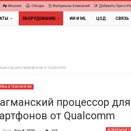
Мнения
Обзоры
Материалы Компаний
Добавить Пресс-Р
ЛАТЫ
ОБОРУДОВАНИЕ
ИИ И ML
ЦОД
СВЯЗЬ
оцессор для смартфонов от Qualcomm
РМЫ И ТЕХНОЛОГИИ
агманский процессор для
артфонов от Qualcomm
ОБЛАКА
ПК, НОУТБУКИ
ифровая экономика 2026.
МОБИЛЬНЫЕ Г
Дата:
Дек 8, 2020
152