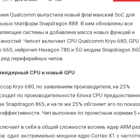
Краткий статистический
Итоги и Бестсел
сборник от…
российского ИТ-рынка 
ния Qualcomm выпустила новый флагманский SoC для
ьных платформ Snapdragon 888. В нем обновлены все
вляющие системы и добавлена масса новых функций и
жностей. Чипсет включает CPU Qualcomm Kryo 680, GPU
o 660, нейрочип Hexagon 780 и 5G-модем Snapdragon X60
ИБП
ИБП
 ряд периферийных чипов.
косят ли глобальные угрозы
Отрасль ИБП в депр
миядерный CPU и новый GPU
российский рынок ИБП?
Часть II.
ссор Kryo 680, по заявлениям производителя, на 25%
сходит по производительности блока CPU предшественн
ве Snapdragon 865, и на те же 25% обгоняет его по показ
оэффективности. Чип выполнен по проектным нормам 5 
ключает в себя в общей сложности восемь ядер ARM ра
ов: одно экстремально мощное ядро Cortex-X1 с частот