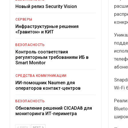
расши
Новый релиз Security Vision
распр
СЕРВЕРЫ
конкр
Инфраструктурные решения
«Гравитон» и КИТ
Уника
подде
БЕЗОПАСНОСТЬ
испол
Контроль соответствия
регуляторным требованиям ИБ в
телеф
Smart Monitor
абоне
СРЕДСТВА КОММУНИКАЦИИ
Snapd
ИИ-помощник Naumen для
Wi-Fi 
операторов контакт-центров
Реали
БЕЗОПАСНОСТЬ
Обновление решений CICADA8 для
Bluet
мониторинга ИТ-периметра
широк
PREV
NEXT