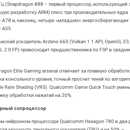
ГГц (Snapdragon 888 – первый процессор, использующий 
шую разработку ARM) плюс три производительных ядра
x-A78 и, наконец, четыре «младших» энергосберегающих
x-A55.
еский ускоритель Ardeno 660 (Vulkan 1.1 API, OpenGL ES 
L 2.0 FP) превосходит предшественника по FSP в средне
ragon Elite Gaming arsenal отвечает за плавную обработк
ки консольного уровня, точный просчет теней по алгорит
ble Rate Shading (VRS). Qualcomm Game Quick Touch умен
жку обработки нажатий на 20%.
орный сопроцессор
ом нейронном процессоре Qualcomm Hexagon 780 в два 
сла мощность тензорного ускорителя (TPU) и на 50% –