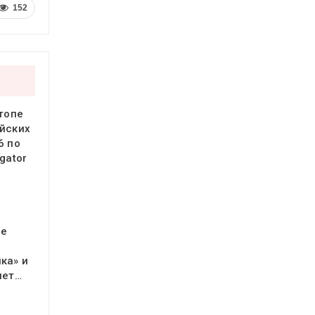
152
 топе
йских
6 по
gator
ое
ка» и
яет…