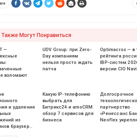
are
 Также Могут Понравиться
Т —
UDV Group: при Zero-
Optimacros — в
ексные
Day компаниям
рейтинга росси
мы:
нельзя просто ждать
IBP-систем 202
ваченные
патча
версии CIO Navi
е взломают
не
Какую IP-телефонию
Долгосрочное
ионного
выбрать для
технологическ
ния и удаления
Битрикс24 и amoCRM:
партнерство
ьных
обзор 7 сервисов для
«Ренессанс Бан
жений из
бизнеса
Neoflex укрепл
инов браузер…