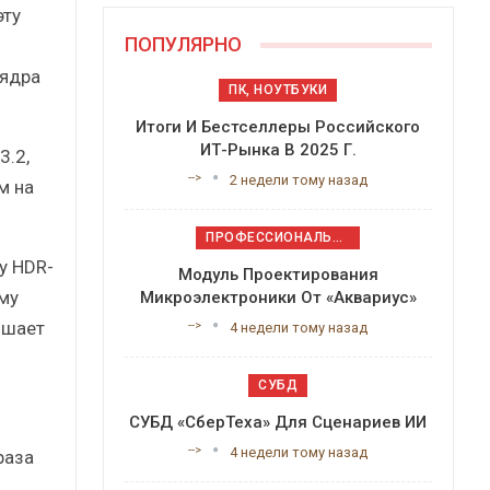
эту
ПОПУЛЯРНО
 ядра
ПК, НОУТБУКИ
Итоги И Бестселлеры Российского
ИТ-Рынка В 2025 Г.
3.2,
-->
2 недели тому назад
м на
ПРОФЕССИОНАЛЬНОЕ ПРИКЛАДНОЕ ПО
у HDR-
Модуль Проектирования
му
Микроэлектроники От «Аквариус»
ьшает
-->
4 недели тому назад
СУБД
СУБД «СберТеха» Для Сценариев ИИ
-->
4 недели тому назад
раза