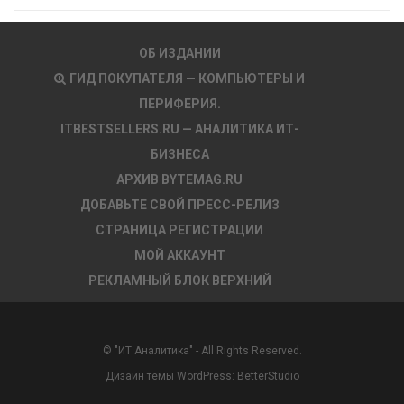
ОБ ИЗДАНИИ
ГИД ПОКУПАТЕЛЯ — КОМПЬЮТЕРЫ И
ПЕРИФЕРИЯ.
ITBESTSELLERS.RU — АНАЛИТИКА ИТ-
БИЗНЕСА
АРХИВ BYTEMAG.RU
ДОБАВЬТЕ СВОЙ ПРЕСС-РЕЛИЗ
СТРАНИЦА РЕГИСТРАЦИИ
МОЙ АККАУНТ
РЕКЛАМНЫЙ БЛОК ВЕРХНИЙ
© "ИТ Аналитика" - All Rights Reserved.
Дизайн темы WordPress:
BetterStudio