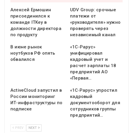
Алексей Ермошин
UDV Group: срочные
присоединился к
платежи от
команде ITKey в
«руководителя» нужно
должности директора
проверять через
по продукту
независимый канал
В июне рынок
«1С-Рарус»
ноутбуков РФ опять
унифицировал
обвалился
кадровый учет и
расчет зарплаты 18
предприятий АО
«Первая…
ActiveCloud запустил в
«1С‑Рарус» упростил
России мониторинг
кадровый
ИТ-инфраструктуры по
документооборот для
подписке
сотрудников группы
предприятий…
PREV
NEXT