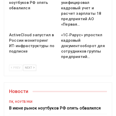
ноутбуков РФ опять
унифицировал
обвалился
кадровый учет и
расчет зарплаты 18
предприятий АО
«Первая…
ActiveCloud запустил в
«1С‑Рарус» упростил
России мониторинг
кадровый
ИТ-инфраструктуры по
документооборот для
подписке
сотрудников группы
предприятий…
PREV
NEXT
Новости
ПК, НОУТБУКИ
В июне рынок ноутбуков РФ опять обвалился